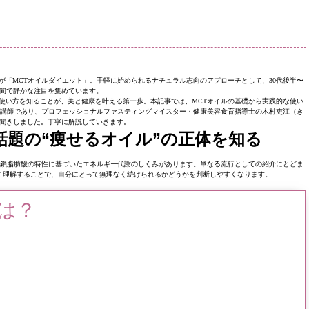
が「MCTオイルダイエット」。手軽に始められるナチュラル志向のアプローチとして、30代後半〜
の間で静かな注目を集めています。
使い方を知ることが、美と健康を叶える第一歩。本記事では、MCTオイルの基礎から実践的な使い
座】講師であり、プロフェッショナルファスティングマイスター・健康美容食育指導士の木村吏江（き
聞きしました。丁寧に解説していきます。
話題の“痩せるオイル”の正体を知る
中鎖脂肪酸の特性に基づいたエネルギー代謝のしくみがあります。単なる流行としての紹介にとどま
て理解することで、自分にとって無理なく続けられるかどうかを判断しやすくなります。
は？