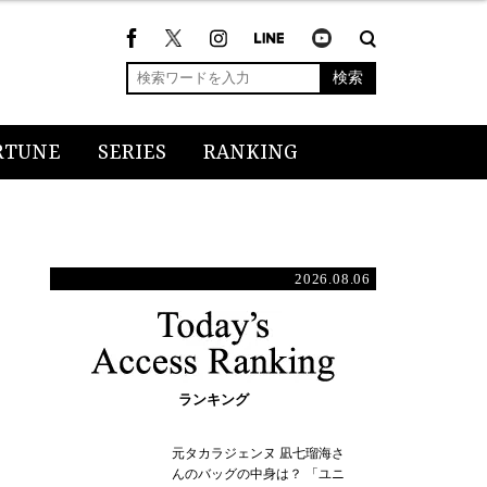
検索
RTUNE
SERIES
RANKING
2026.08.06
ランキング
元タカラジェンヌ 凪七瑠海さ
んのバッグの中身は？ 「ユニ