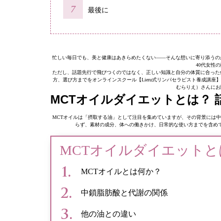
最後に
忙しい毎日でも、美と健康はあきらめたくない——そんな想いに寄り添うの
40代女性
ただし、話題先行で飛びつくのではなく、正しい知識と自分の体質に合った
方、選び方までをオンラインスクール【Lieru式リンパセラピスト養成講
むらりえ）さんにお
MCTオイルダイエットとは？ 
MCTオイルは「摂取する油」として注目を集めていますが、その背景には
らず、素材の成分、体への働きかけ、日常的な使い方までを含め
MCTオイルダイエットと
MCTオイルとは何か？
中鎖脂肪酸と代謝の関係
他の油との違い