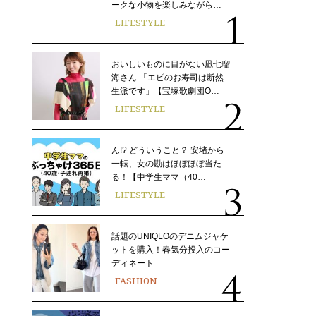
ークな小物を楽しみながら…
LIFESTYLE
おいしいものに目がない凪七瑠
海さん 「エビのお寿司は断然
生派です」【宝塚歌劇団O…
LIFESTYLE
ん!? どういうこと？ 安堵から
一転、女の勘はほぼほぼ当た
る！【中学生ママ（40…
LIFESTYLE
話題のUNIQLOのデニムジャケ
ットを購入！春気分投入のコー
ディネート
FASHION