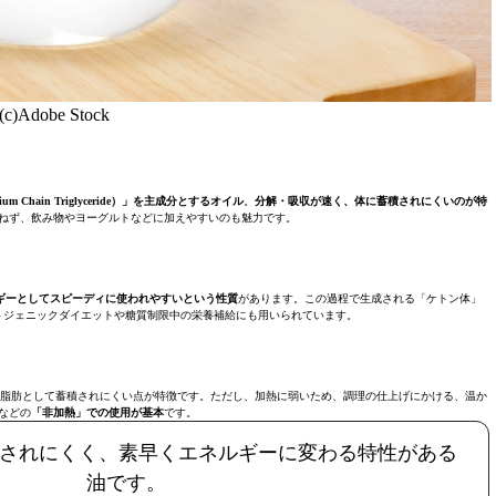
(c)Adobe Stock
ain Triglyceride）」を主成分とするオイル
。
分解・吸収が速く、体に蓄積されにくいのが特
ねず、飲み物やヨーグルトなどに加えやすいのも魅力です。
ギーとしてスピーディに使われやすいという性質
があります。この過程で生成される「ケトン体」
トジェニックダイエットや糖質制限中の栄養補給にも用いられています。
体脂肪として蓄積されにくい点が特徴です。ただし、加熱に弱いため、調理の仕上げにかける、温か
などの
「非加熱」での使用が基本
です。
積されにくく、素早くエネルギーに変わる特性がある
油です。