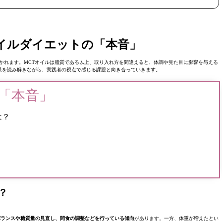
オイルダイエットの「本音」
かれます。MCTオイルは脂質である以上、取り入れ方を間違えると、体調や見た目に影響を与える
景を読み解きながら、実践者の視点で感じる課題と向き合っていきます。
「本音」
は？
は？
バランスや糖質量の見直し、間食の調整などを行っている傾向
があります。一方、体重が増えたとい