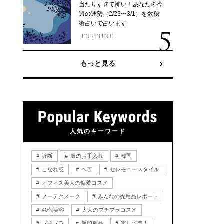
当たりすぎて怖い！あなたの今
週の運勢（2/23〜3/1）を数秘
術占いで占います
FORTUNE
もっと見る
人気のキーワード
診断
服のお手入れ
韓国
こなれ感
ヘア
セレモニースタイル
オフィス美人の偏愛コスメ
ノーテクメーク
みんなの愛用品レポート
40代美容
大人のプチプラコスメ
プチプラ
無印良品
楽して美人