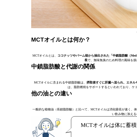
MCTオイルとは何か？
MCTオイルとは、
ココナッツやパーム核から抽出された「中鎖脂肪酸（Medium Ch
長
で、無味無臭のため料理の風味を損
中鎖脂肪酸と代謝の関係
MCTオイルに含まれる中鎖脂肪酸は、
摂取後すぐに肝臓へ送られ、エネル
は、脂肪燃焼をサポートするといわれており、ケ
他の油との違い
一般的な植物油（長鎖脂肪酸）と比べて、MCTオイルは消化吸収が速く、
い飲み物に加える
MCTオイルは体に蓄