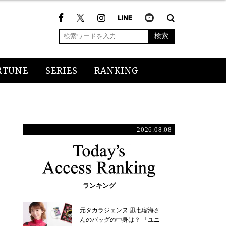
検索
RTUNE
SERIES
RANKING
2026.08.08
ランキング
元タカラジェンヌ 凪七瑠海さ
んのバッグの中身は？ 「ユニ