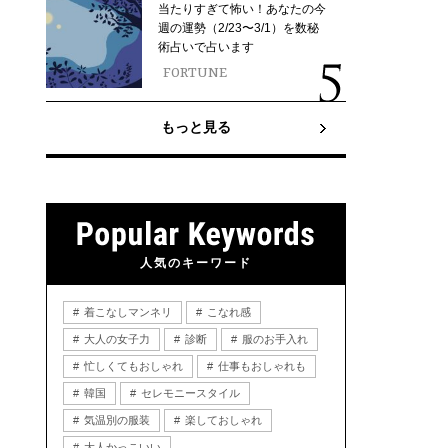
当たりすぎて怖い！あなたの今
週の運勢（2/23〜3/1）を数秘
術占いで占います
FORTUNE
もっと見る
人気のキーワード
着こなしマンネリ
こなれ感
大人の女子力
診断
服のお手入れ
忙しくてもおしゃれ
仕事もおしゃれも
韓国
セレモニースタイル
気温別の服装
楽しておしゃれ
大人かっこいい