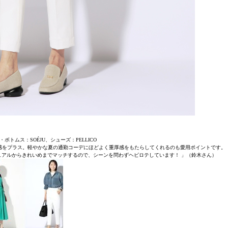
ボトムス：SOÉJU、シューズ：PELLICO
感をプラス。軽やかな夏の通勤コーデにほどよく重厚感をもたらしてくれるのも愛用ポイントです。
ュアルからきれいめまでマッチするので、シーンを問わずヘビロテしています！ 」（鈴木さん）