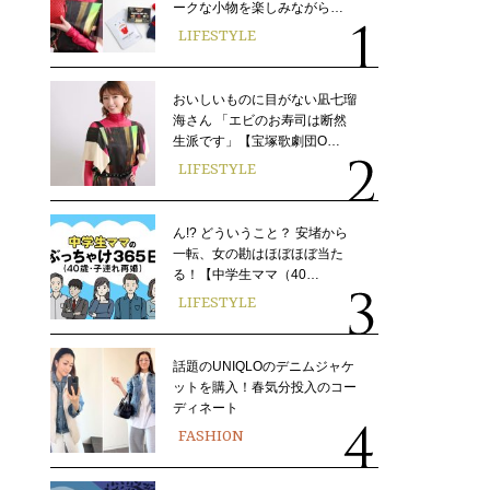
ークな小物を楽しみながら…
LIFESTYLE
おいしいものに目がない凪七瑠
海さん 「エビのお寿司は断然
生派です」【宝塚歌劇団O…
LIFESTYLE
ん!? どういうこと？ 安堵から
一転、女の勘はほぼほぼ当た
る！【中学生ママ（40…
LIFESTYLE
話題のUNIQLOのデニムジャケ
ットを購入！春気分投入のコー
ディネート
FASHION