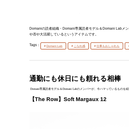
Domaniの読者組織・Domani専属読者モデル＆Domani 
や否や大活躍しているというアイテムです。
Tags：
Domani Lab
こなれ感
仕事もおしゃれも
通勤にも休日にも頼れる相棒
Domani専属読者モデル＆Domani Labのメンバーが、今ハマっている
【The Row】Soft Margaux 12