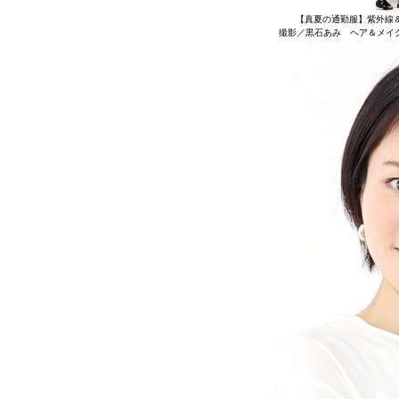
【真夏の通勤服】紫外線
撮影／黒石あみ ヘア＆メイク