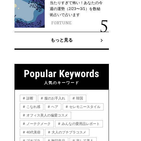
当たりすぎて怖い！あなたの今
週の運勢（2/23〜3/1）を数秘
術占いで占います
FORTUNE
もっと見る
人気のキーワード
診断
服のお手入れ
韓国
こなれ感
ヘア
セレモニースタイル
オフィス美人の偏愛コスメ
ノーテクメーク
みんなの愛用品レポート
40代美容
大人のプチプラコスメ
プチプラ
無印良品
楽して美人