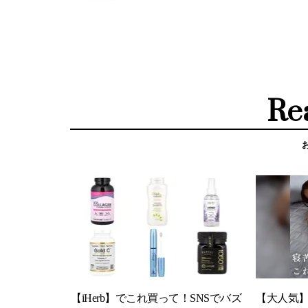
Re
【iHerb】でこれ買って！SNSでバズ
【大人気