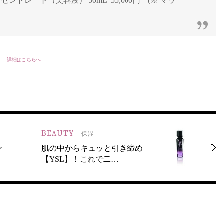
ントレート（美容液） 30mL 55,000円 (※ マッ
詳細はこちらへ
BEAUTY
保湿
ン
肌の中からキュッと引き締め
【YSL】！これで二…