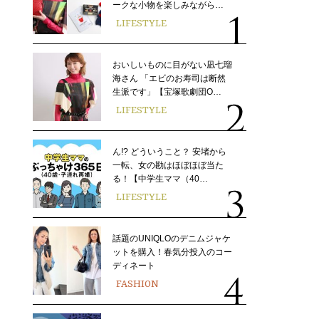
ークな小物を楽しみながら…
LIFESTYLE
おいしいものに目がない凪七瑠
海さん 「エビのお寿司は断然
生派です」【宝塚歌劇団O…
LIFESTYLE
ん!? どういうこと？ 安堵から
一転、女の勘はほぼほぼ当た
る！【中学生ママ（40…
LIFESTYLE
話題のUNIQLOのデニムジャケ
ットを購入！春気分投入のコー
ディネート
FASHION