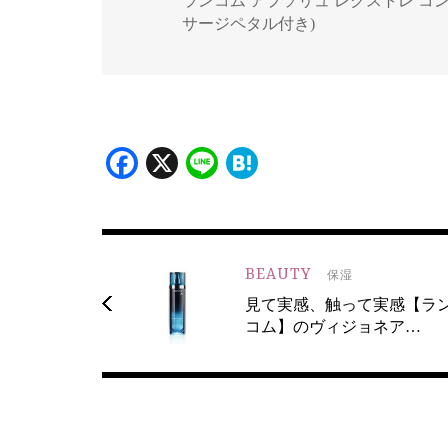
ランコム アプソリュ レクストレ コンセ
サージペタル付き)
Facebook
X
Line
Hatena
BEAUTY
保湿
見て実感、触って実感【ラ
コム】のヴィジョネア…