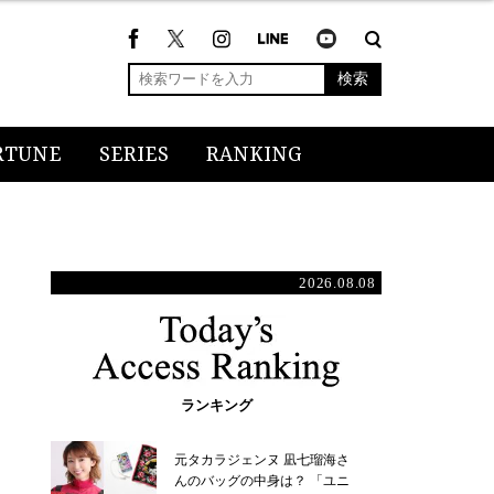
検索
RTUNE
SERIES
RANKING
2026.08.08
ランキング
元タカラジェンヌ 凪七瑠海さ
んのバッグの中身は？ 「ユニ