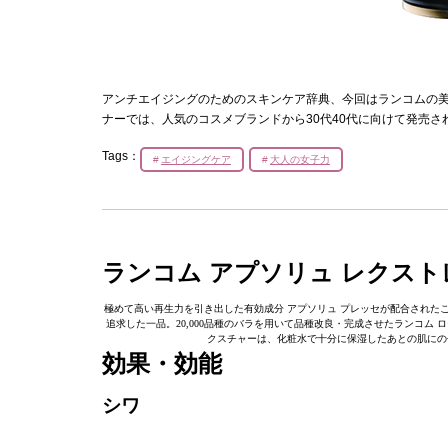
アンチエイジングのためのスキンケア辞典、今回はランコムの美
ナーでは、人気のコスメブランドから30代40代に向けて発売
Tags：
エイジングケア
大人の女子力
ランコム アプソリュ レクスト
極めて高い再生力を引き出した有効成分 アプソリュ プレッセが配合された
追求した一品。20,000品種のバラを用いて品種改良・完成させたランコム 
クスチャーは、化粧水で十分に保湿したあとの肌にの
効果・効能
シワ