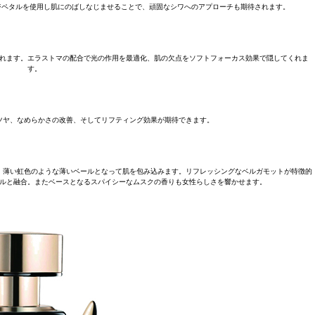
ジペタルを使用し肌にのばしなじませることで、頑固なシワへのアプローチも期待されます。
れます。エラストマの配合で光の作用を最適化、肌の欠点をソフトフォーカス効果で隠してくれま
す。
ツヤ、なめらかさの改善、そしてリフティング効果が期待できます。
、薄い虹色のような薄いベールとなって肌を包み込みます。リフレッシングなベルガモットが特徴的
ルと融合。またベースとなるスパイシーなムスクの香りも女性らしさを響かせます。