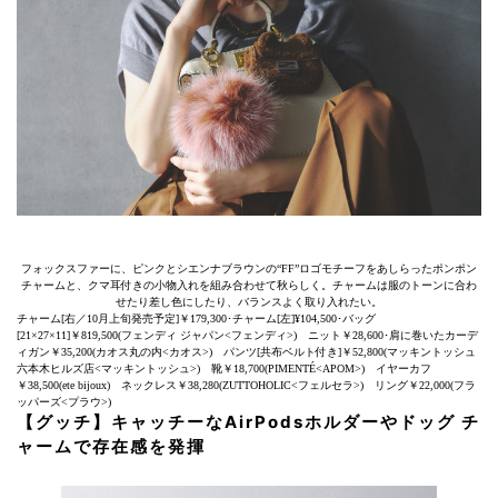
フォックスファーに、ピンクとシエンナブラウンの“FF”ロゴモチーフをあしらったポンポン
チャームと、クマ耳付きの小物入れを組み合わせて秋らしく。チャームは服のトーンに合わ
せたり差し色にしたり、バランスよく取り入れたい。
チャーム[右／10月上旬発売予定]￥179,300･チャーム[左]¥104,500･バッグ
[21×27×11]￥819,500(フェンディ ジャパン<フェンディ>) ニット￥28,600･肩に巻いたカーデ
ィガン￥35,200(カオス丸の内<カオス>) パンツ[共布ベルト付き]￥52,800(マッキントッシュ
六本木ヒルズ店<マッキントッシュ>) 靴￥18,700(PIMENTÉ<APOM>) イヤーカフ
￥38,500(ete bijoux) ネックレス￥38,280(ZUTTOHOLIC<フェルセラ>) リング￥22,000(フラ
ッパーズ<プラウ>)
【グッチ】キャッチーなAirPodsホルダーやドッグ チ
ャームで存在感を発揮