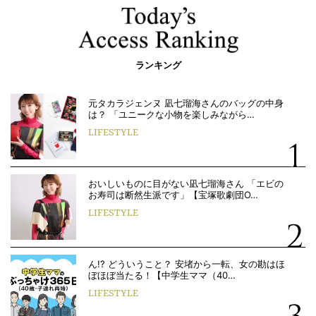
ランキング
元タカラジェンヌ 凪七瑠海さんのバッグの中身
は？ 「ユニークな小物を楽しみながら…
LIFESTYLE
おいしいものに目がない凪七瑠海さん 「エビの
お寿司は断然生派です」【宝塚歌劇団O…
LIFESTYLE
ん!? どういうこと？ 安堵から一転、女の勘はほ
ぼほぼ当たる！【中学生ママ（40…
LIFESTYLE