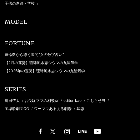
子供の進路・学校
/
MODEL
FORTUNE
運命数から導く週間“女の数字占い”
【2月の運勢】琉球風水志シウマの九星気学
【2026年の運勢】琉球風水志シウマの九星気学
SERIES
町田啓太
お受験ママの相談室
editor_kao
こじらせ男
/
/
/
/
宝塚歌劇団OG
ワーママあるある劇場
耳恋
/
/