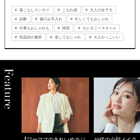
着こなしマンネリ
こなれ感
大人の女子力
診断
服のお手入れ
忙しくてもおしゃれ
仕事もおしゃれも
韓国
セレモニースタイル
気温別の服装
楽しておしゃれ
大人かっこいい
めカジ
40代の小顔メイク
働く女性のバッグ