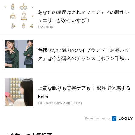
あなたの星座はどれ？フェンディの新作ジ
ュエリーがかわいすぎ！
FASHION
色褪せない魅力のハイブランド「名品バッ
グ」は今が購入のチャンス【ホラン千秋
mee...
上質な眠りも美髪ケアも！ 銀座で体感する
ReFa
PR（ReFa GINZA on CREA）
Recommended by