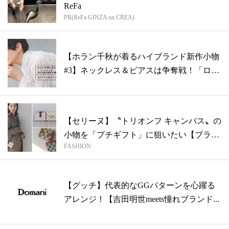
ReFa
PR(ReFa GINZA on CREA)
【ホラン千秋が着るハイブランド新作小物
#3】ネックレス＆ピアスは争奪戦！「ロ
ゴ、...
【セリーヌ】〝トリオンフ キャンバス〟の
小物を「プチギフト」に狙いたい【ブラン
FASHION
ド...
【グッチ】代表的なGGパターンを心躍る
アレンジ！【吉田明世meets憧れブランド...