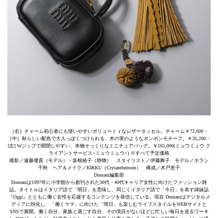
［右］チャーム初心者にも使いやすいボリューミィなレザータッセル。チャーム￥72,600・
［中］秋らしい配色で大人っぽくつけられる、木の実のようなポンポンモチーフ。￥35,200・
[左] Wジップで開閉しやすい、本物そっくりなミニチュアバッグ。￥165,000(ミュウミュウ ク
ライアントサービス<ミュウミュウ>) ※すべて予定価格
撮影／遠藤優貴（モデル）・坂根綾子（静物） スタイリスト／伊藤舞子 モデル／ホラン
千秋 ヘア＆メイク／KIKKU（Crysanthemum） 構成／木戸恵子
Domani編集部
Domaniは1997年に小学館から創刊された30代・40代キャリア女性に向けたファッション雑
誌。タイトルはイタリア語で「明日」を意味し、同じくイタリア語で「今日」を表す姉妹誌
『Oggi』とともに働く女性を応援するコンテンツを発信している。現在 Domaniはデジタルメ
ディアに特化し、「働くママ」に向けた「明日」も楽しむライフスタイルをWEBサイトと
SNSで展開。働く自分、家族と過ごす自分、その境目がないほどに忙しい毎日を送るワーキ