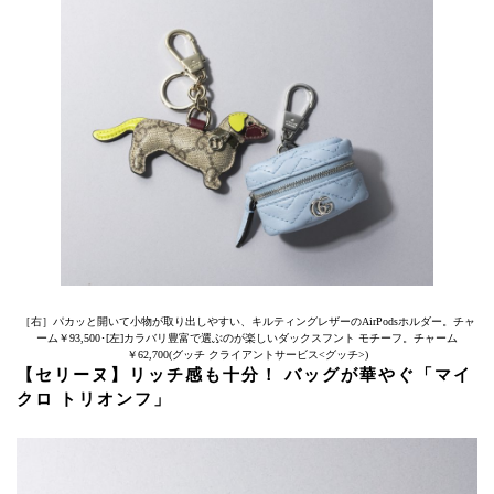
［右］パカッと開いて小物が取り出しやすい、キルティングレザーのAirPodsホルダー。チャ
ーム￥93,500･[左]カラバリ豊富で選ぶのが楽しいダックスフント モチーフ。チャーム
￥62,700(グッチ クライアントサービス<グッチ>)
【セリーヌ】リッチ感も十分！ バッグが華やぐ「マイ
クロ トリオンフ」