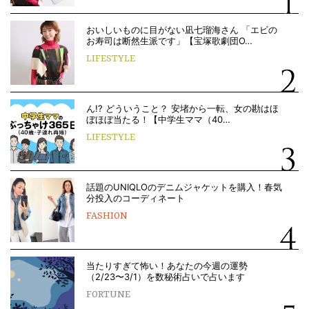
おいしいものに目がない凪七瑠海さん 「エビの
お寿司は断然生派です」【宝塚歌劇団O…
LIFESTYLE
ん!? どういうこと？ 安堵から一転、女の勘はほ
ぼほぼ当たる！【中学生ママ（40…
LIFESTYLE
話題のUNIQLOのデニムジャケットを購入！春気
分投入のコーディネート
FASHION
当たりすぎて怖い！あなたの今週の運勢
（2/23〜3/1）を数秘術占いで占います
FORTUNE