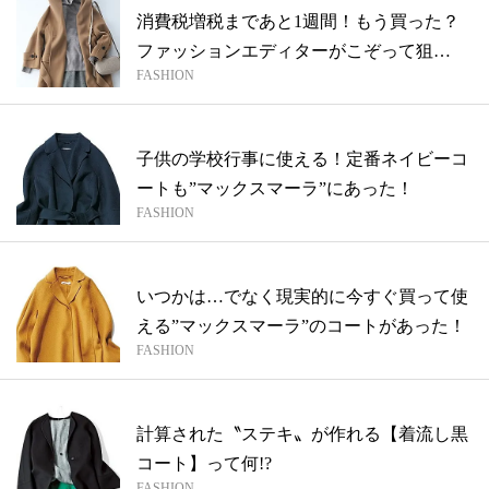
消費税増税まであと1週間！もう買った？
ファッションエディターがこぞって狙
FASHION
う“エス...
子供の学校行事に使える！定番ネイビーコ
ートも”マックスマーラ”にあった！
FASHION
いつかは…でなく現実的に今すぐ買って使
える”マックスマーラ”のコートがあった！
FASHION
計算された〝ステキ〟が作れる【着流し黒
コート】って何!?
FASHION