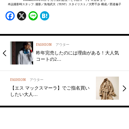
本誌撮影時スタッフ: 撮影／魚地武大（TENT）スタイリスト／大野千歩 構成／西道倫子
Facebook
X
Line
Hatena
FASHION
アウター
昨年完売したのには理由がある！大人気
コートの2…
FASHION
アウター
【エス マックスマーラ】でご指名買い
したい大人…