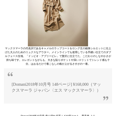
マックスマーラの代名詞であるキャメルのラップコートをロング丈の細身シルエットに仕上
げた大人のためのリュクスなアウター。メインラインでも使用している手縫い仕立てのダブ
ルフェース生地、「ドッピオ・アプリービレ」で贅沢に仕立てた、こだわりのしなやかさが
持ち味です。エレガントながらも、大きな貼りポケットや深いスリットでトレンド感も十
分。はおるだけで着こなしの格が上がるさすがの一着。
[Domani2018年10月号 148ページ] ¥168,000（マッ
クスマーラ ジャパン〈エス マックスマーラ〉）
Domani2018年10月号 売り切れ必至！どや顔コート〟早見表 より