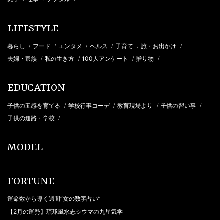
LIFESTYLE
暮らし
フード
エンタメ
ヘルス
子育て
旅・お出かけ
/
/
/
/
/
/
夫婦・家族
私の生き方
100人アンケート
贈り物
/
/
/
/
EDUCATION
子供の五感を育てる
学校行事コーデ
教育現場より
子供の習い事
/
/
/
/
子供の進路・学校
/
MODEL
FORTUNE
運命数から導く週間“女の数字占い”
【2月の運勢】琉球風水志シウマの九星気学