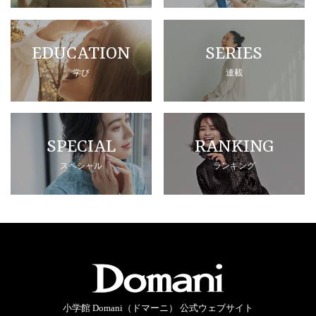
EDUCATION
SERIES
学び
連載
SPECIAL
RANKING
スペシャル
ランキング
小学館 Domani（ドマーニ） 公式ウェブサイト