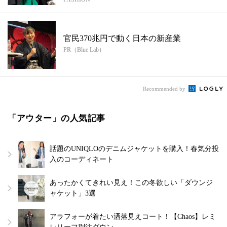
官民370兆円で動く日本の新産業
PR（Blue Lab）
Recommended by
「アウター」の人気記事
話題のUNIQLOのデニムジャケットを購入！春気分投
入のコーディネート
あったかくてきれい見え！この冬欲しい「ダウンジ
ャケット」3選
アラフォーが着たい洒落見えコート！【Chaos】レミ