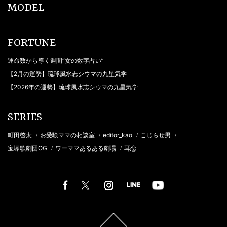
MODEL
FORTUNE
運命数から導く週間“女の数字占い”
【2月の運勢】琉球風水志シウマの九星気学
【2026年の運勢】琉球風水志シウマの九星気学
SERIES
町田啓太
お受験ママの相談室
editor_kao
こじらせ男
/
/
/
/
宝塚歌劇団OG
ワーママあるある劇場
耳恋
/
/