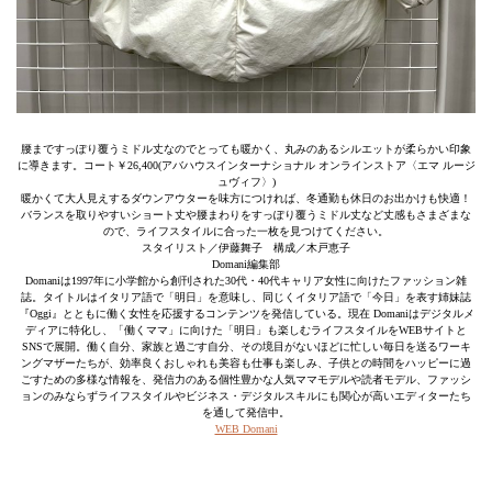
腰まですっぽり覆うミドル丈なのでとっても暖かく、丸みのあるシルエットが柔らかい印象
に導きます。コート￥26,400(アバハウスインターナショナル オンラインストア〈エマ ルージ
ュヴィフ〉)
暖かくて大人見えするダウンアウターを味方につければ、冬通勤も休日のお出かけも快適！
バランスを取りやすいショート丈や腰まわりをすっぽり覆うミドル丈など丈感もさまざまな
ので、ライフスタイルに合った一枚を見つけてください。
スタイリスト／伊藤舞子 構成／木戸恵子
Domani編集部
Domaniは1997年に小学館から創刊された30代・40代キャリア女性に向けたファッション雑
誌。タイトルはイタリア語で「明日」を意味し、同じくイタリア語で「今日」を表す姉妹誌
『Oggi』とともに働く女性を応援するコンテンツを発信している。現在 Domaniはデジタルメ
ディアに特化し、「働くママ」に向けた「明日」も楽しむライフスタイルをWEBサイトと
SNSで展開。働く自分、家族と過ごす自分、その境目がないほどに忙しい毎日を送るワーキ
ングマザーたちが、効率良くおしゃれも美容も仕事も楽しみ、子供との時間をハッピーに過
ごすための多様な情報を、発信力のある個性豊かな人気ママモデルや読者モデル、ファッシ
ョンのみならずライフスタイルやビジネス・デジタルスキルにも関心が高いエディターたち
を通して発信中。
WEB Domani