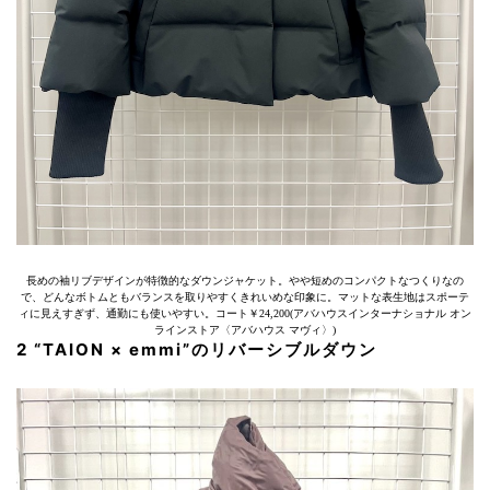
長めの袖リブデザインが特徴的なダウンジャケット。やや短めのコンパクトなつくりなの
で、どんなボトムともバランスを取りやすくきれいめな印象に。マットな表生地はスポーテ
ィに見えすぎず、通勤にも使いやすい。コート￥24,200(アバハウスインターナショナル オン
ラインストア〈アバハウス マヴィ〉)
2 “TAION × emmi”のリバーシブルダウン