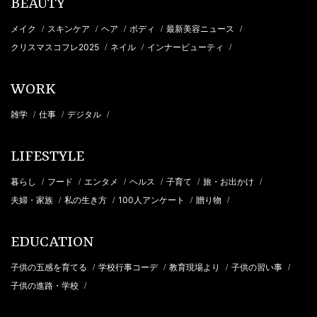
BEAUTY
メイク
スキンケア
ヘア
ボディ
最新美容ニュース
/
/
/
/
/
クリスマスコフレ2025
ネイル
インナービューティ
/
/
/
WORK
雑学
仕事
デジタル
/
/
/
LIFESTYLE
暮らし
フード
エンタメ
ヘルス
子育て
旅・お出かけ
/
/
/
/
/
/
夫婦・家族
私の生き方
100人アンケート
贈り物
/
/
/
/
EDUCATION
子供の五感を育てる
学校行事コーデ
教育現場より
子供の習い事
/
/
/
/
子供の進路・学校
/