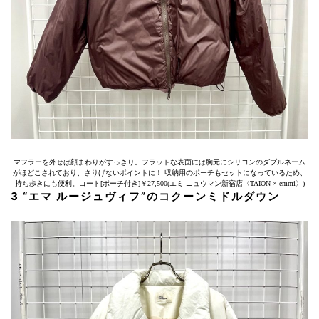
マフラーを外せば顔まわりがすっきり。フラットな表面には胸元にシリコンのダブルネーム
がほどこされており、さりげないポイントに！ 収納用のポーチもセットになっているため、
持ち歩きにも便利。コート[ポーチ付き]￥27,500(エミ ニュウマン新宿店〈TAION × emmi〉)
3 “エマ ルージュヴィフ”のコクーンミドルダウン