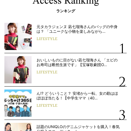
ランキング
元タカラジェンヌ 凪七瑠海さんのバッグの中身
は？ 「ユニークな小物を楽しみながら…
LIFESTYLE
おいしいものに目がない凪七瑠海さん 「エビの
お寿司は断然生派です」【宝塚歌劇団O…
LIFESTYLE
ん!? どういうこと？ 安堵から一転、女の勘はほ
ぼほぼ当たる！【中学生ママ（40…
LIFESTYLE
話題のUNIQLOのデニムジャケットを購入！春気