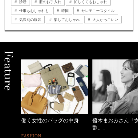
診断
服のお手入れ
忙しくてもおしゃれ
仕事もおしゃれも
韓国
セレモニースタイル
気温別の服装
楽しておしゃれ
大人かっこいい
中身
優木まおみさん「女の時間
【ワーママのきれ
割。」
ュアル通勤】