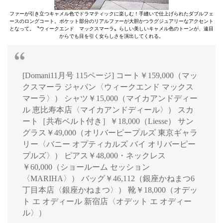
ファーが引き立つキャメル色でドラマティックに楽しむ！手縫いで仕上げられたダブルフェ
ースのロングコート。ポケット部分のリアルファーが大胆かつラグジュアリーなアクセント
となって。〝ウィークエンド マックスマーラ〟らしい美しいキャメル色のトーンが、遠目
からでも目を引く女らしさを演出してくれる。
[Domani11月号 115ページ] コート￥159,000（マッ
クスマーラ ジャパン〈ウィークエンド マックス
マーラ〉） シャツ￥15,000（マイカアンドディー
ル 恵比寿本店〈マイカアンドディール〉） スカ
ート［共布ベルト付き］￥18,000（Liesse） サン
グラス￥49,000（オリバーピープルズ 東京ギャラ
リー〈バニー オプティカルズ バイ オリバーピー
プルズ〉） ピアス￥48,000・ネックレス
￥60,000（ショールーム セッション
〈MARIHA〉） バッグ￥46,112（銀座かねまつ6
丁目本店〈銀座かねまつ〉） 靴￥18,000（オデッ
ト エ オディール 新宿店〈オデット エ オディー
ル〉）