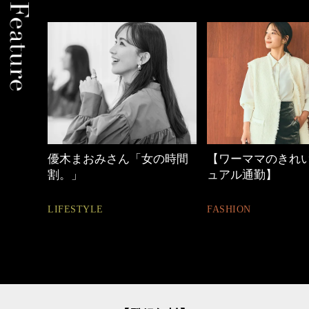
の時間
【ワーママのきれいめカジ
40代の小顔メイク
ュアル通勤】
BEAUTY
FASHION