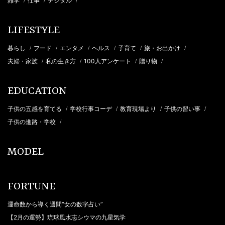
雑学
仕事
デジタル
/
/
/
LIFESTYLE
暮らし
フード
エンタメ
ヘルス
子育て
旅・お出かけ
/
/
/
/
/
/
夫婦・家族
私の生き方
100人アンケート
贈り物
/
/
/
/
EDUCATION
子供の五感を育てる
学校行事コーデ
教育現場より
子供の習い事
/
/
/
/
子供の進路・学校
/
MODEL
FORTUNE
運命数から導く週間“女の数字占い”
【2月の運勢】琉球風水志シウマの九星気学