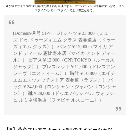
体が泳ぐサイズ感や潔く開けた襟まわりが演出する、オーバーシャツ特有の女っぽさ。メン
ズライクなパンツスタイルでより際立たせて。
[Domani9月号 51ページ] シャツ￥23,000（ミュー
ズ ドゥ ドゥーズィエム クラス 表参道店〈ドゥー
ズィエム クラス〉） パンツ￥15,000（マイカ ア
ンド ディール 恵比寿本店〈マイカ アンド ディー
ル〉） ピアス￥12,000（CPR TOKYO〈ルーカス
ジャック〉） ブレスレット￥11,000（ドレスアン
レーヴ〈エスティーム〉） 時計￥16,800（エイチ
エムエスウォッチストア 表参道〈ラプス〉） バ
ッグ￥242,000（ロンシャン・ジャパン〈ロンシャ
ン〉） 靴￥28,000（ドゥエ パッシ ペル ウォッシ
ュ ルミネ横浜店〈ファビオ ルスコーニ〉）
【5】茶色フレアスカート×GUのネイビーシャツ