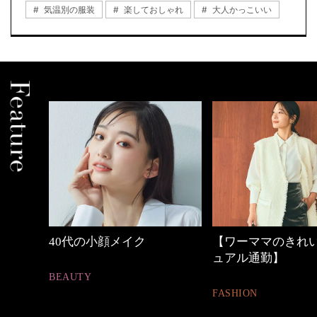
気温別の服装
楽しておしゃれ
大人かっこいい
【ワーママのきれいめカジ
心地よくいられる
ュアル通勤】
とは
FASHION
FASHION