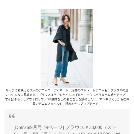
リッチに着映える大人のデニムコーディネート。定番のストレートデニムも、ブラウスの迫
力でこんなに見違える！ブラウスはそでをたくし上げると、さらにボリューム感がアップ。
すそはさらりとアウトにして、360度隙なしの着こなしを演出したい。マンネリ化しがちな休
日のデニムスタイルも、晴れやかにアップデート。
[Domani9月号 49ページ] ブラウス￥33,000（スト