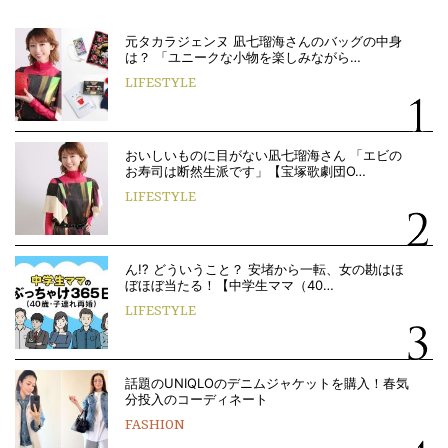
元タカラジェンヌ 凪七瑠海さんのバッグの中身
は？ 「ユニークな小物を楽しみながら…
LIFESTYLE
おいしいものに目がない凪七瑠海さん 「エビの
お寿司は断然生派です」【宝塚歌劇団O…
LIFESTYLE
ん!? どういうこと？ 安堵から一転、女の勘はほ
ぼほぼ当たる！【中学生ママ（40…
LIFESTYLE
話題のUNIQLOのデニムジャケットを購入！春気
分投入のコーディネート
FASHION