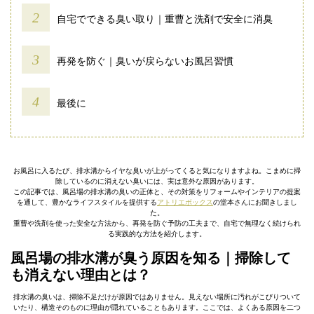
自宅でできる臭い取り｜重曹と洗剤で安全に消臭
再発を防ぐ｜臭いが戻らないお風呂習慣
最後に
お風呂に入るたび、排水溝からイヤな臭いが上がってくると気になりますよね。こまめに掃
除しているのに消えない臭いには、実は意外な原因があります。
この記事では、風呂場の排水溝の臭いの正体と、その対策をリフォームやインテリアの提案
を通して、豊かなライフスタイルを提供する
アトリエボックス
の堂本さんにお聞きしまし
た。
重曹や洗剤を使った安全な方法から、再発を防ぐ予防の工夫まで、自宅で無理なく続けられ
る実践的な方法を紹介します。
風呂場の排水溝が臭う原因を知る｜掃除して
も消えない理由とは？
排水溝の臭いは、掃除不足だけが原因ではありません。見えない場所に汚れがこびりついて
いたり、構造そのものに理由が隠れていることもあります。ここでは、よくある原因を二つ