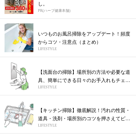
し。
PR(ハーブ健康本舗)
いつものお風呂掃除をアップデート！頻度
からコツ・注意点（まとめ）
LIFESTYLE
【洗面台の掃除】場所別の方法や必要な道
具、簡単にできる日々のお手入れもチェッ
LIFESTYLE
ク
【キッチン掃除】徹底解説！汚れの性質・
道具・洗剤・場所別のコツを押さえてピカ
LIFESTYLE
ピカ...