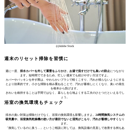
(c)Adobe Stock
週末のリセット掃除を習慣に
週に一度、
排水カバーを外して重曹をふりかけ、お湯で流すだけでも臭いの防止
につながり
ます。短時間でできるため、忙しい週末でも続けやすい方法ですよ。
カバーやパッキンを外す際は、やわらかいブラシで軽くこすり、汚れが残らないようにする
とより効果的です。小さな掃除を積み重ねることで、汚れが蓄積しにくくなり、臭いの発生
を根本から防げます。
きれいを維持することは手間ではなく、暮らしを心地よくする工夫のひとつだといえるでし
ょう。
浴室の換気環境もチェック
排水の臭い対策は掃除だけでなく、浴室の換気環境も影響しますよ。
24時間換気システムの
吸気量や、浴室換気乾燥機の使い方が適切でないと湿気がこもり、汚れが蓄積しやすく
なり
ます。
「換気しているのに臭う…」というご相談に対しては、換気設備の見直しで改善する例もあ