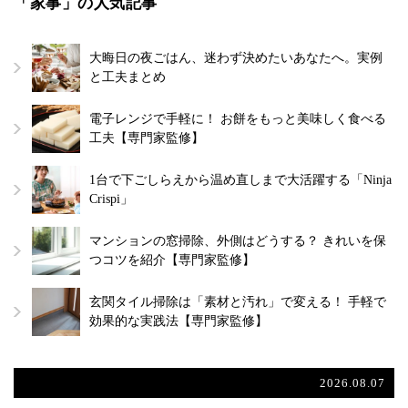
「家事」の人気記事
大晦日の夜ごはん、迷わず決めたいあなたへ。実例
と工夫まとめ
電子レンジで手軽に！ お餅をもっと美味しく食べる
工夫【専門家監修】
1台で下ごしらえから温め直しまで大活躍する「Ninja
Crispi」
マンションの窓掃除、外側はどうする？ きれいを保
つコツを紹介【専門家監修】
玄関タイル掃除は「素材と汚れ」で変える！ 手軽で
効果的な実践法【専門家監修】
2026.08.07