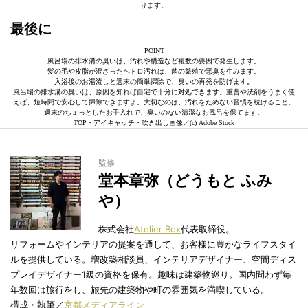
ります。
最後に
POINT
風呂場の排水溝の臭いは、汚れや構造など複数の要因で発生します。
髪の毛や皮脂が混ざったヘドロ汚れは、菌の繁殖で悪臭を生みます。
入浴後のお湯流しと週末の簡単掃除で、臭いの再発を防げます。
風呂場の排水溝の臭いは、原因を知れば自宅で十分に対処できます。重曹や洗剤をうまく使
えば、短時間で安心して掃除できますよ。大切なのは、汚れをためない習慣を続けること。
週末のちょっとしたお手入れで、臭いのない清潔なお風呂を保てます。
TOP・アイキャッチ・吹き出し画像／(c) Adobe Stock
監修
堂本章弥（どうもと ふみ
や）
株式会社
Atelier Box
代表取締役。
リフォームやインテリアの提案を通して、お客様に豊かなライフスタイ
ルを提供している。増改築相談員、インテリアデザイナー、空間ディス
プレイデザイナー1級の資格を保有。趣味は建築物巡り。国内問わず毎
年数回は旅行をし、旅先の建築物や町の雰囲気を満喫している。
構成・執筆／
京都メディアライン