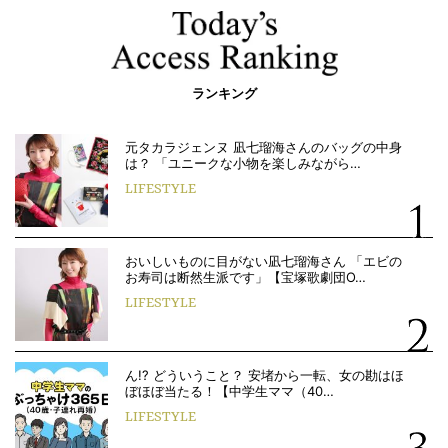
ランキング
元タカラジェンヌ 凪七瑠海さんのバッグの中身
は？ 「ユニークな小物を楽しみながら…
LIFESTYLE
おいしいものに目がない凪七瑠海さん 「エビの
お寿司は断然生派です」【宝塚歌劇団O…
LIFESTYLE
ん!? どういうこと？ 安堵から一転、女の勘はほ
ぼほぼ当たる！【中学生ママ（40…
LIFESTYLE