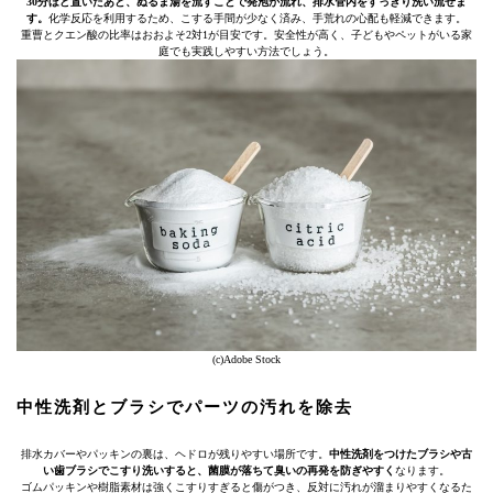
30分ほど置いたあと、ぬるま湯を流すことで発泡が流れ、排水管内をすっきり洗い流せま
す。
化学反応を利用するため、こする手間が少なく済み、手荒れの心配も軽減できます。
重曹とクエン酸の比率はおおよそ2対1が目安です。安全性が高く、子どもやペットがいる家
庭でも実践しやすい方法でしょう。
(c)Adobe Stock
中性洗剤とブラシでパーツの汚れを除去
排水カバーやパッキンの裏は、ヘドロが残りやすい場所です。
中性洗剤をつけたブラシや古
い歯ブラシでこすり洗いすると、菌膜が落ちて臭いの再発を防ぎやすく
なります。
ゴムパッキンや樹脂素材は強くこすりすぎると傷がつき、反対に汚れが溜まりやすくなるた