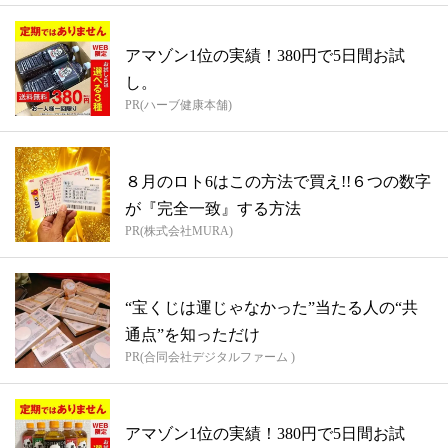
アマゾン1位の実績！380円で5日間お試
し。
PR(ハーブ健康本舗)
８月のロト6はこの方法で買え!!６つの数字
が『完全一致』する方法
PR(株式会社MURA)
“宝くじは運じゃなかった”当たる人の“共
通点”を知っただけ
PR(合同会社デジタルファーム )
アマゾン1位の実績！380円で5日間お試