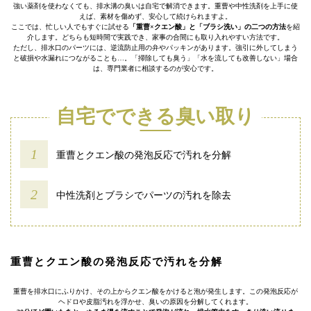
強い薬剤を使わなくても、排水溝の臭いは自宅で解消できます。重曹や中性洗剤を上手に使
えば、素材を傷めず、安心して続けられますよ。
ここでは、忙しい人でもすぐに試せる
「重曹×クエン酸」と「ブラシ洗い」の二つの方法
を紹
介します。どちらも短時間で実践でき、家事の合間にも取り入れやすい方法です。
ただし、排水口のパーツには、逆流防止用の弁やパッキンがあります。強引に外してしまう
と破損や水漏れにつながることも…。「掃除しても臭う」「水を流しても改善しない」場合
は、専門業者に相談するのが安心です。
自宅でできる臭い取り
重曹とクエン酸の発泡反応で汚れを分解
中性洗剤とブラシでパーツの汚れを除去
重曹とクエン酸の発泡反応で汚れを分解
重曹を排水口にふりかけ、その上からクエン酸をかけると泡が発生します。この発泡反応が
ヘドロや皮脂汚れを浮かせ、臭いの原因を分解してくれます。