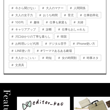
今さら聞けない
大人のマナー
人間関係
大人の女子力
おうち時間
育児
仕事効率化
100均
趣味
仕事も家庭も
夫婦
キャリアアップ
診断
仕事もおしゃれも
川口ゆかりの丁寧な暮らし
韓国
お料理レシピ代用
デジタル苦手
iPhone使い方
LINE使い方
#ワーママあるある劇場
大人かっこいい
時短
女の時間割
時事ネタ
文房具