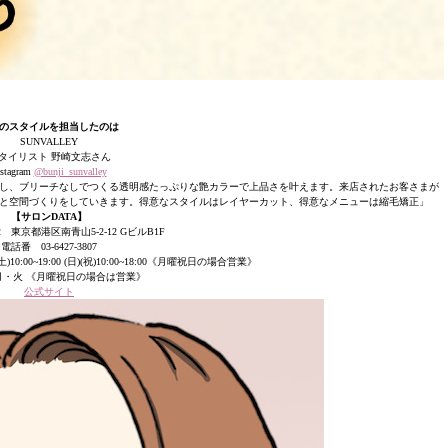
のスタイルを担当したのは
SUNVALLEY
タイリスト 野崎文志さん
nstagram
@bunji_sunvalley
し、ブリーチなしでつくる透明感たっぷりな艶カラーで上品さを叶えます。来店されたお客さまが
と空間づくりをしていきます。得意なスタイルはレイヤーカット、得意なメニューは縮毛矯正」
【サロンDATA】
62 東京都港区南青山5-2-12 GビルB1F
電話番 03-6427-3807
(土)10:00~19:00 (日)(祝)10:00~18:00《月曜祝日の場合営業》
月・火 《月曜祝日の場合は営業》
公式サイト