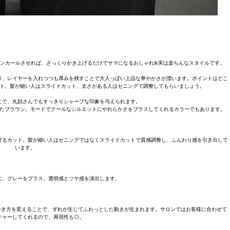
ンカールさせれば、ざっくりかき上げるだけでサマになるおしゃれ&実は楽ちんなスタイルです。
り、レイヤーを入れつつも厚みを残すことで大人っぽい上品な華やかさが漂います。ポイントはどこ
ト。髪が細い人はスライドカット、太さがある人はセニングで調整してもらいましょう。
とで、丸顔さんでもすっきりシャープな印象を与えられます。
たブラウン。モードでクールなシルエットにやわらかさをプラスしてくれるカラーでもあります。
げるカット。髪が細い人はセニングではなくスライドカットで質感調整し、ふんわり感を引き出して
います。
に、グレーをプラス。透明感とツヤ感を演出します。
巻き方を変えることで、ずれが生じてふわっとした動きが生まれます。サロンではお客様に合わせて
チャーしてくれるので、再現性も◎。