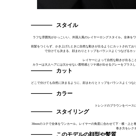
スタイル
ラフな雰囲気がかっこいい、外国人風のレイヤーロングスタイル。全体をワ
前髪をつくらず、かき上げたときに自然な動きが出るようにカットされてお
で分けても決まる、顔まわりとトップをバランスよくつなげるカッ
レイヤーによって自然な動きが出るこ
カラーは大人ヘアには欠かせない透明感とツヤ感が出せるグレーをプラスし
カット
どこで分けても自然に決まるように、顔まわりとトップをバランスよくつな
カラー
トレンドのブラウンをベース
スタイリング
38mmのコテで全体をワンカール。レイヤーの角度に合わせて下・横・上と
巻き方をレク
このモデルの顔型や髪質