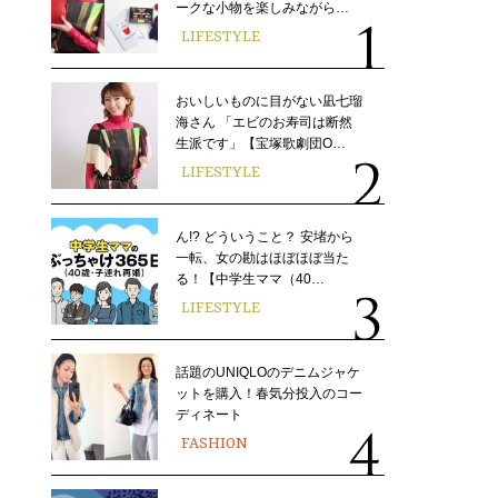
ークな小物を楽しみながら…
LIFESTYLE
おいしいものに目がない凪七瑠
海さん 「エビのお寿司は断然
生派です」【宝塚歌劇団O…
LIFESTYLE
ん!? どういうこと？ 安堵から
一転、女の勘はほぼほぼ当た
る！【中学生ママ（40…
LIFESTYLE
話題のUNIQLOのデニムジャケ
ットを購入！春気分投入のコー
ディネート
FASHION