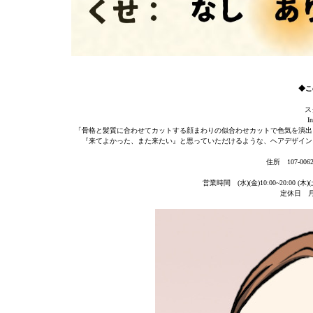
◆こ
ス
I
「骨格と髪質に合わせてカットする顔まわりの似合わせカットで色気を演出
『来てよかった、また来たい』と思っていただけるような、ヘアデザイン
住所 107-00
営業時間 (水)(金)10:00~20:00 (木)
定休日 