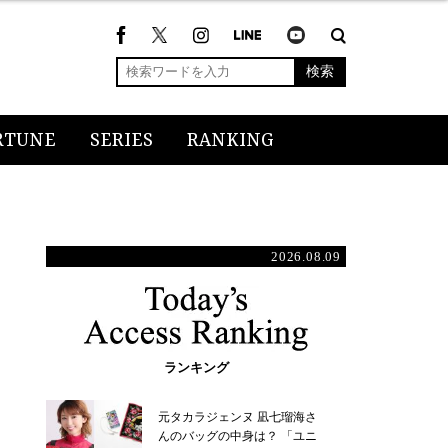
検索
RTUNE
SERIES
RANKING
2026.08.09
ランキング
元タカラジェンヌ 凪七瑠海さ
んのバッグの中身は？ 「ユニ