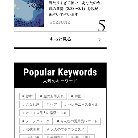
当たりすぎて怖い！あなたの今
週の運勢（2/23〜3/1）を数秘
術占いで占います
FORTUNE
もっと見る
人気のキーワード
診断
服のお手入れ
韓国
こなれ感
ヘア
セレモニースタイル
オフィス美人の偏愛コスメ
ノーテクメーク
みんなの愛用品レポート
40代美容
大人のプチプラコスメ
プチプラ
無印良品
楽して美人