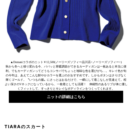
▲Domaniコラボのニット￥12,500(ノーリーズソフィー品川店<ノーリーズソフィー>)
秋から冬へと移り変わる今、パパッと寒暖調節ができるカーディガンは一枚あると本当に便
利。でもカーディガンってどうもコンサバでちょっと地味な色を選びがち…。キレイ色が旬
の今年は、あえてこんな鮮やかカラーを選ぶのがおすすめです。しかもボタンはさりげなく
輝くゴールド。〝いつもの服〟にさっとはおるだけで、一瞬にして着こなしが見違えて。程
よい深さのVネックになっているから、一枚着としても活躍！ 伸縮性のあるリブが体に優し
くフィットして、すっきりとキレイなボディラインをつくってくれます。
ニットの詳細はこちら
TIARAのスカート