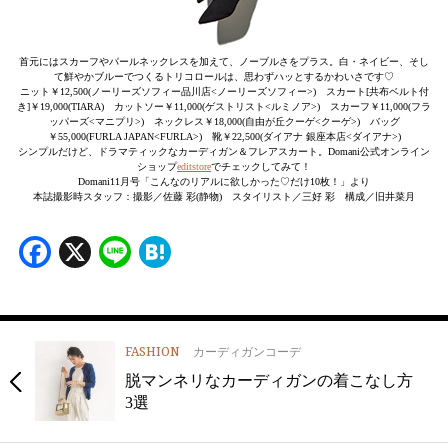
首元にはスカーフやパールネックレスを加えて、ノーブルさをプラス。白・ネイビー、そし
て鮮やかブルーでつくるトリコロールは、思わずハッとするかわいさです♡
ニット￥12,500(ノーリーズソフィー品川店<ノーリーズソフィー>) スカート[共布ベルト付
き]￥19,000(TIARA) カットソー￥11,000(ゲストリスト<ルミノア>) スカーフ￥11,000(フラ
ッパーズ<マニプリ>) ネックレス￥18,000(自由が丘クーゲ<クーゲ>) バッグ
￥55,000(FURLA JAPAN<FURLA>) 靴￥22,500(ダイアナ 銀座本店<ダイアナ>)
シンプルだけど、ドラマティックなカーディガン＆フレアスカート。Domani公式オンライン
ショップ
editstore
でチェックしてみて！
Domani11月号「こんなのリアルに欲しかった♡だけ10枚！」より
本誌撮影時スタッフ：撮影／佐藤 彩(静物) スタイリスト／三好 彩 構成／旧井菜月
Facebook
X
Line
Hatena
FASHION
カーディガンコーデ
脱マンネリなカーディガンの着こなし方
3選