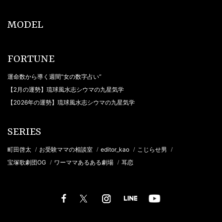
MODEL
FORTUNE
運命数から導く週間“女の数字占い”
【2月の運勢】琉球風水志シウマの九星気学
【2026年の運勢】琉球風水志シウマの九星気学
SERIES
町田啓太
お受験ママの相談室
editor_kao
こじらせ男
/
/
/
/
宝塚歌劇団OG
ワーママあるある劇場
耳恋
/
/