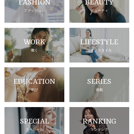
FASHION
BEAUTY
ファッション
ビューティ
WORK
LIFESTYLE
働く
ライフスタイル
EDUCATION
SERIES
学び
連載
SPECIAL
RANKING
スペシャル
ランキング