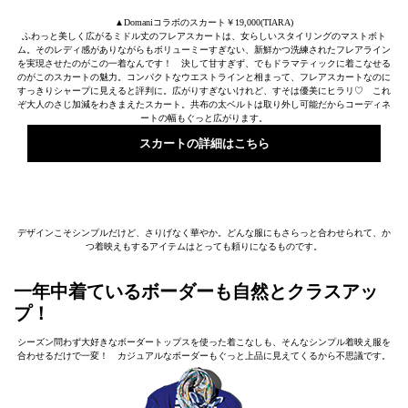
▲Domaniコラボのスカート￥19,000(TIARA)
ふわっと美しく広がるミドル丈のフレアスカートは、女らしいスタイリングのマストボト
ム。そのレディ感がありながらもボリューミーすぎない、新鮮かつ洗練されたフレアライン
を実現させたのがこの一着なんです！ 決して甘すぎず、でもドラマティックに着こなせる
のがこのスカートの魅力。コンパクトなウエストラインと相まって、フレアスカートなのに
すっきりシャープに見えると評判に。広がりすぎないけれど、すそは優美にヒラリ♡ これ
ぞ大人のさじ加減をわきまえたスカート。共布の太ベルトは取り外し可能だからコーディネ
ートの幅もぐっと広がります。
スカートの詳細はこちら
デザインこそシンプルだけど、さりげなく華やか。どんな服にもさらっと合わせられて、か
つ着映えもするアイテムはとっても頼りになるものです。
一年中着ているボーダーも自然とクラスアッ
プ！
シーズン問わず大好きなボーダートップスを使った着こなしも、そんなシンプル着映え服を
合わせるだけで一変！ カジュアルなボーダーもぐっと上品に見えてくるから不思議です。