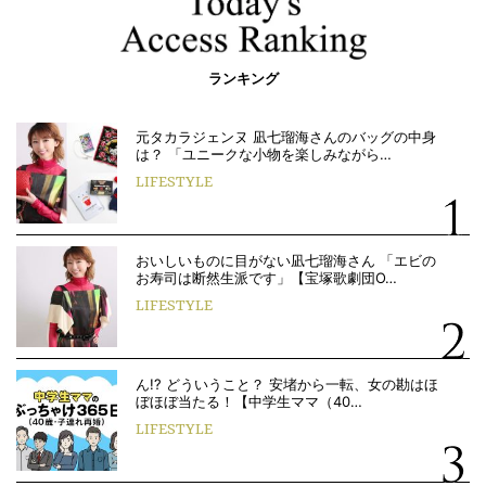
ランキング
元タカラジェンヌ 凪七瑠海さんのバッグの中身
は？ 「ユニークな小物を楽しみながら…
LIFESTYLE
おいしいものに目がない凪七瑠海さん 「エビの
お寿司は断然生派です」【宝塚歌劇団O…
LIFESTYLE
ん!? どういうこと？ 安堵から一転、女の勘はほ
ぼほぼ当たる！【中学生ママ（40…
LIFESTYLE