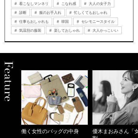
着こなしマンネリ
こなれ感
大人の女子力
診断
服のお手入れ
忙しくてもおしゃれ
仕事もおしゃれも
韓国
セレモニースタイル
気温別の服装
楽しておしゃれ
大人かっこいい
中身
優木まおみさん「女の時間
【ワーママのきれ