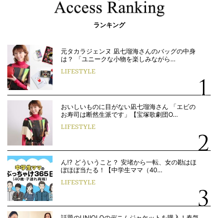
ランキング
元タカラジェンヌ 凪七瑠海さんのバッグの中身
は？ 「ユニークな小物を楽しみながら…
LIFESTYLE
おいしいものに目がない凪七瑠海さん 「エビの
お寿司は断然生派です」【宝塚歌劇団O…
LIFESTYLE
ん!? どういうこと？ 安堵から一転、女の勘はほ
ぼほぼ当たる！【中学生ママ（40…
LIFESTYLE
話題のUNIQLOのデニムジャケットを購入！春気