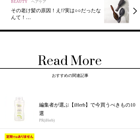
BEAUTY
ヘアケア
その老け髪の原因！え!?実は○○だったな
んて！…
Read More
おすすめの関連記事
編集者が選ぶ【iHerb】で今買うべきもの10
選
PR(iHerb)