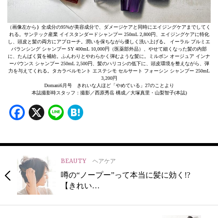
（画像左から
）
全成分の95%が美容成分で、ダメージケアと同時にエイジングケアまでしてく
れる。サンテック産業 イイスタンダードシャンプー 250mL 2,800円、エイジングケアに特化
し、頭皮と髪の両方にアプローチ。潤いを保ちながら優しく洗い上げる。 イーラル プルミエ
バランシング シャンプー SY 400mL 10,000円（医薬部外品）、やせて細くなった髪の内部
に、たんぱく質を補給。ふんわりとやわらかく弾むような髪に。ミルボン オージュア インナ
ーバウンス シャンプー 250mL 2,500円、髪のハリコシの低下に、頭皮環境を整えながら、弾
力を与えてくれる。タカラベルモント エステシモ セルサート フォーシン シャンプー 250mL
3,200円
Domani6月号 きれいな人ほど「やめている」27のことより
本誌撮影時スタッフ：撮影／西原秀岳 構成／大塚真里・山梨智子(本誌)
Facebook
X
Line
Hatena
BEAUTY
ヘアケア
噂の“ノープー”って本当に髪に効く!?
【きれい…