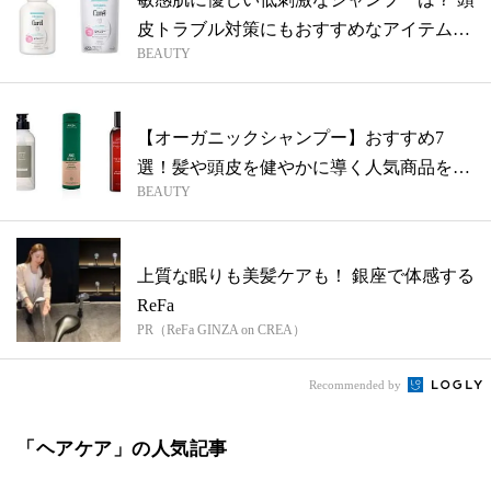
皮トラブル対策にもおすすめなアイテムを
BEAUTY
ピ...
【オーガニックシャンプー】おすすめ7
選！髪や頭皮を健やかに導く人気商品をピ
BEAUTY
ックア...
上質な眠りも美髪ケアも！ 銀座で体感する
ReFa
PR（ReFa GINZA on CREA）
Recommended by
「ヘアケア」の人気記事