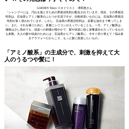
GARDEN Tokyo スタイリスト 津田恵さん
「シャンプーには、汚れを落とすための界面活性剤が配合されています。現在、その界面活
性剤は、石油系とアミノ酸系のふたつが主流ですが、比較的安いものには、石油系の界面活
性剤が多く使われています。しかし、石油系の界面活性剤は、必要な油分まで奪ってしま
い、また、それを補うために、多量にシリコンが入っていることも。一方、アミノ酸系は、
価格は少し高めでも、頭皮への刺激が穏やかで、髪や頭皮に効く栄養成分が入っているもの
も多数。大人の髪や頭皮のためには、石油系からアミノ酸系に、今すぐ切り替えて！悩み多
きアラフォーだからこそ、もっと髪に投資したいもの」
「アミノ酸系」の主成分で、刺激を抑えて大
人のうるつや髪に！