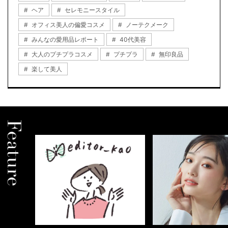
ヘア
セレモニースタイル
オフィス美人の偏愛コスメ
ノーテクメーク
みんなの愛用品レポート
40代美容
大人のプチプラコスメ
プチプラ
無印良品
楽して美人