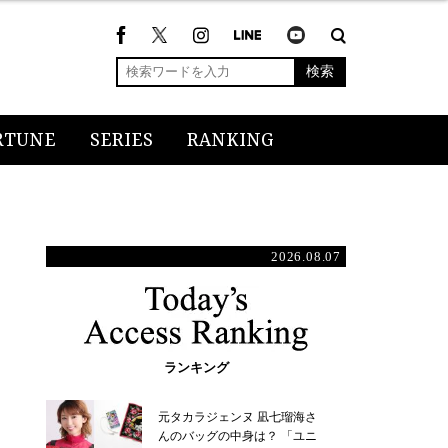
検索
RTUNE
SERIES
RANKING
2026.08.07
ランキング
元タカラジェンヌ 凪七瑠海さ
んのバッグの中身は？ 「ユニ