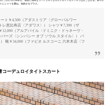
増すこれからの季節も、適度に地厚なコーデュロイならボトムインもスッキリはきこなせる。鮮やか
トにシャツを重ね、知的さをプラス。
ジ] スカート￥4,500（アダストリア〈グローバルワー
アトレ恵比寿店〈アダワス〉） シャツ￥7,399（ザ
12,000（アルアバイル〈ドミニク・ドゥネーヴ・
ラッパーズ〈シンパシー オブ ソウル スタイル〉） バ
） 靴￥34,000（ファビオ ルスコーニ 六本木店〈フ
×青コーデュロイタイトスカート