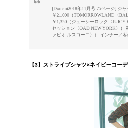
[Domani2018年11月号 75ページ] ジ
￥21,000（TOMORROWLAND〈BA
￥1,350（ジューシーロック〈JUICY R
セッション〈OAD NEW YORK〉）
ァビオ ルスコーニ〉） インナー／私
【3】ストライプシャツ×ネイビーコー