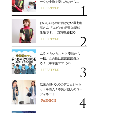
ークな小物を楽しみながら…
LIFESTYLE
おいしいものに目がない凪七瑠
海さん 「エビのお寿司は断然
生派です」【宝塚歌劇団O…
LIFESTYLE
ん!? どういうこと？ 安堵から
一転、女の勘はほぼほぼ当た
る！【中学生ママ（40…
LIFESTYLE
話題のUNIQLOのデニムジャケ
ットを購入！春気分投入のコー
ディネート
FASHION