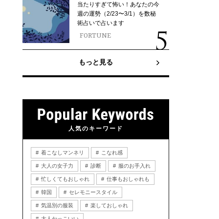
当たりすぎて怖い！あなたの今
週の運勢（2/23〜3/1）を数秘
術占いで占います
FORTUNE
もっと見る
人気のキーワード
着こなしマンネリ
こなれ感
大人の女子力
診断
服のお手入れ
忙しくてもおしゃれ
仕事もおしゃれも
韓国
セレモニースタイル
気温別の服装
楽しておしゃれ
大人かっこいい