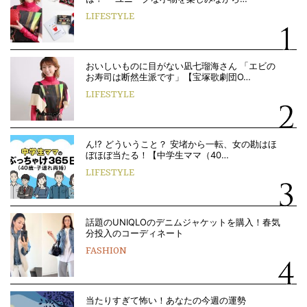
LIFESTYLE
おいしいものに目がない凪七瑠海さん 「エビの
お寿司は断然生派です」【宝塚歌劇団O…
LIFESTYLE
ん!? どういうこと？ 安堵から一転、女の勘はほ
ぼほぼ当たる！【中学生ママ（40…
LIFESTYLE
話題のUNIQLOのデニムジャケットを購入！春気
分投入のコーディネート
FASHION
当たりすぎて怖い！あなたの今週の運勢