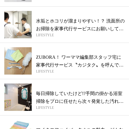
水垢とホコリが溜まりやすい！？ 洗面所の
お掃除を家事代行サービスにお願いして
LIFESTYLE
み...
ZUBORA！ ワーママ編集部スタッフ宅に
家事代行サービス〝カジタク〟を呼んで
LIFESTYLE
み...
毎日掃除していたけど!?手間の掛かる浴室
掃除をプロに任せたら次々発覚した汚れス
LIFESTYLE
ポ...