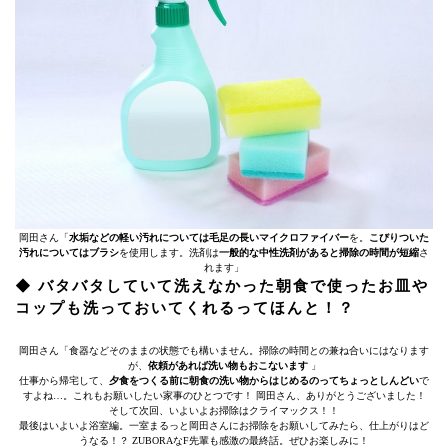
岡田さん「
水垢などの軽い汚れについては毛足の長いマイクロファイバー
を。
こびりついた
汚れについてはブラシ
を使用します。洗剤は
一般的な中性洗剤があると掃除の時間が短縮
さ
れます」
◆ バタバタしていて洗えなかった朝食で使ったお皿や
コップも洗っておいてくれるってほんと！？
岡田さん「食器などそのままの状態でも構いません。掃除の時間との兼ね合いにはなります
が、
依頼があれば洗い物もおこないます
」
仕事から帰宅して、
夕食をつくる前に朝食の洗い物からはじめるのってちょっとしんどい
で
すよね…。これもお願いしたい家事のひとつです！ 岡田さん、ありがとうございました！
そして次回、いよいよお掃除はクライマックス！！
最後はいよいよ浴室編。一室まるっと岡田さんにお掃除をお願いしてみたら、仕上がりはど
うなる！？ ZUBORAなF先輩も感激の最終話。ぜひお楽しみに！