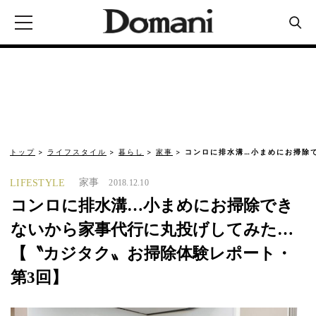
トップ
ライフスタイル
暮らし
家事
コンロに排水溝…小まめにお掃除
家事
LIFESTYLE
2018.12.10
コンロに排水溝…小まめにお掃除でき
ないから家事代行に丸投げしてみた…
【〝カジタク〟お掃除体験レポート・
第3回】