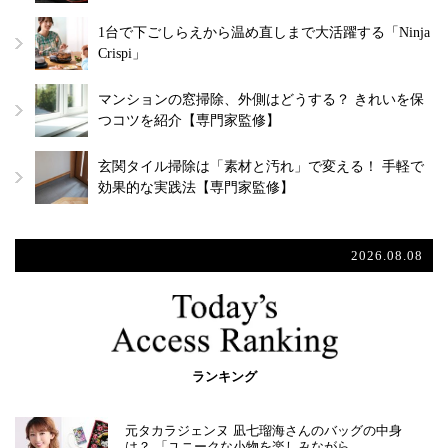
1台で下ごしらえから温め直しまで大活躍する「Ninja
Crispi」
マンションの窓掃除、外側はどうする？ きれいを保
つコツを紹介【専門家監修】
玄関タイル掃除は「素材と汚れ」で変える！ 手軽で
効果的な実践法【専門家監修】
2026.08.08
ランキング
元タカラジェンヌ 凪七瑠海さんのバッグの中身
は？ 「ユニークな小物を楽しみながら…