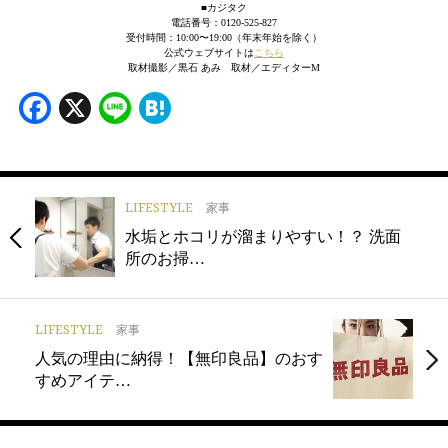
■カジタク
電話番号：0120-525-827
受付時間：10:00〜19:00（年末年始を除く）
公式ウェブサイトは
こちら
取材撮影／黒石 あみ 取材／エディターM
Facebook
X
Line
Hatena
LIFESTYLE
家事
水垢とホコリが溜まりやすい！？ 洗面
所のお掃…
LIFESTYLE
家事
人気の理由に納得！【無印良品】のおす
すめアイテ…