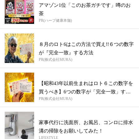
アマゾン1位「このお茶ガチです」噂のお
茶
PR(ハーブ健康本舗)
８月のロト6はこの方法で買え!!６つの数字
が『完全一致』する方法
PR(株式会社MURA)
【昭和43年以前生まれはロト６この数字を
買うべき】6つの数字が「完全一致」する
PR(株式会社MURA)
方...
家事代行に洗面所、お風呂、コンロに排水
溝の掃除をお願いしてみた！
LIFESTYLE