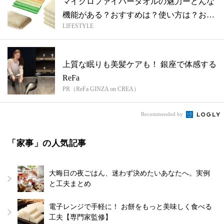
マイクロファイバータオルの魅力ーどんな
機能がある？おすすめは？使い方は？お手
LIFESTYLE
入れ...
上質な眠りも美髪ケアも！ 銀座で体感する
ReFa
PR（ReFa GINZA on CREA）
Recommended by
「家事」の人気記事
大晦日の夜ごはん、迷わず決めたいあなたへ。実例
と工夫まとめ
電子レンジで手軽に！ お餅をもっと美味しく食べる
工夫【専門家監修】