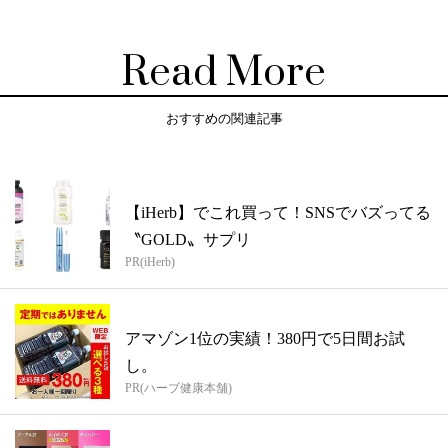
Read More
おすすめの関連記事
【iHerb】でこれ買って！SNSでバズってる
〝GOLD〟サプリ
PR(iHerb)
アマゾン1位の実績！380円で5日間お試
し。
PR(ハーブ健康本舗)