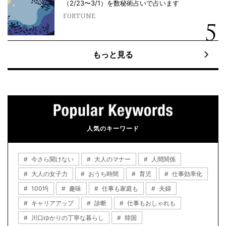
（2/23〜3/1）を数秘術占いで占います
FORTUNE
もっと見る
人気のキーワード
今さら聞けない
大人のマナー
人間関係
大人の女子力
おうち時間
育児
仕事効率化
100均
趣味
仕事も家庭も
夫婦
キャリアアップ
診断
仕事もおしゃれも
川口ゆかりの丁寧な暮らし
韓国