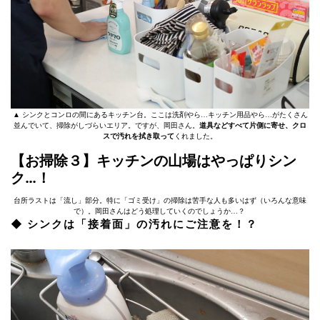
▲ シンクとコンロの間にあるキッチン台。ここは洗剤やら…キッチン用品やら…がたくさん
並んでいて、掃除がしづらいエリア。ですが、岡田さん。
道具などすべて片側に寄せ、クロ
スで汚れを拭き取って
くれました。
【お掃除３】キッチンの山場はやっぱりシン
ク…！
台所ラストは「流し」部分。特に「ゴミ受け」の掃除は苦手な人も多いはず（いろんな意味
で）。岡田さんはどう処理していくのでしょうか…？
◆ シンクは「接着面」の汚れにご注意を！？