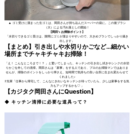
▲ ゴミ受けに溜まった生ゴミは、岡田さんが持ち込んだスーパーの袋に。この後ブラシ
（大）による汚れ落としの開始！
【岡田’s お掃除ポイント】
「水切りできるゴミ受けは、隙間にゴミが溜まりやすいので、大きめブラシでしっかり掻き
出します」
【まとめ】引き出しや水切りかごなど…細かい
場所までチャキチャキお掃除！
「え！ こんなところまで！？ 」と驚いてしまった、キッチンの引き出し拭きやシンクの水切
りかごを外しての清掃。岡田さんは「家事」をする人であり、プロのお掃除マンではありま
せんが、掃除のポイントをしっかり押さえ、短時間で気持ちの良い台所に生まれ変わらせて
くれました♪
F先輩「仕事から帰宅して、こんなにきれいなキッチンが待っていたら、少しは家事をする気
力もアップするかも♡ 」
【カジタク岡田さんにQuestion】
◆ キッチン清掃に必要な道具って？