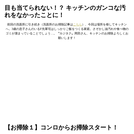
目も当てられない！？ キッチンのガンコな汚
れをなかったことに！
前回の洗面所に引き続き（洗面所のお掃除記事は
こちら
）、今回は場所を移してキッチン
へ。3歳の息子さんのいるF先輩宅はしっかりご飯をつくる家庭。さぞかし油汚れや食べ物の
ゴミが溜まっていることでしょう…。〝カジタク〟岡田さん、キッチンのお掃除よろしくお
願いします！
【お掃除１】コンロからお掃除スタート！