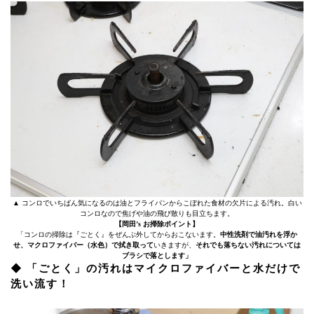
▲ コンロでいちばん気になるのは油とフライパンからこぼれた食材の欠片による汚れ。白い
コンロなので焦げや油の飛び散りも目立ちます。
【岡田’s お掃除ポイント】
「コンロの掃除は『ごとく』をぜんぶ外してからおこないます。
中性洗剤で油汚れを浮か
せ、マクロファイバー（水色）で拭き取って
いきますが、
それでも落ちない汚れについては
ブラシで落とします」
◆ 「ごとく」の汚れはマイクロファイバーと水だけで
洗い流す！