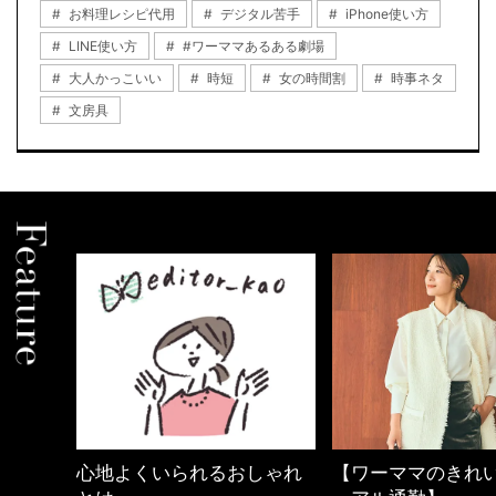
お料理レシピ代用
デジタル苦手
iPhone使い方
LINE使い方
#ワーママあるある劇場
大人かっこいい
時短
女の時間割
時事ネタ
文房具
の時間
心地よくいられるおしゃれ
【ワーママのきれ