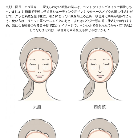
丸顔、面長、エラ張り…。変えられない顔型の悩みは、コントゥワリングメイクで解決しち
ゃいましょ！ 簡単で手軽に使えるシェーディング用ペンシルをベースメイクの際に仕込むだ
けで、グッと素敵な顔印象に。引き締まった印象を与えるため、やせ見え効果が期待できそ
う。使い方は、リキッド系ベースメイクのあと、またはパウダー類の前に仕込むのがおすす
め。気になる輪郭のたるみを影でぼかすイメージで、ペンシルで色を入れてからパフでのば
してなじませれば、やせ見え＆若見えも夢じゃないかも!?