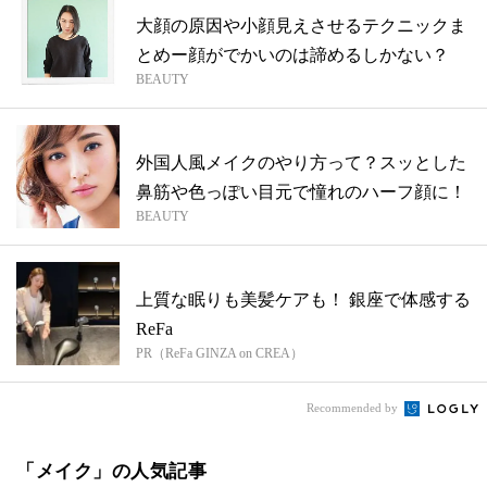
大顔の原因や小顔見えさせるテクニックま
とめー顔がでかいのは諦めるしかない？
BEAUTY
外国人風メイクのやり方って？スッとした
鼻筋や色っぽい目元で憧れのハーフ顔に！
BEAUTY
上質な眠りも美髪ケアも！ 銀座で体感する
ReFa
PR（ReFa GINZA on CREA）
Recommended by
「メイク」の人気記事