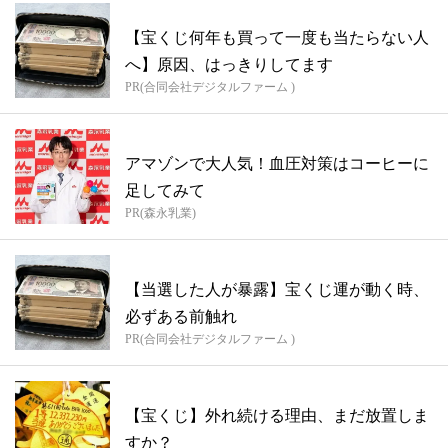
【宝くじ何年も買って一度も当たらない人
へ】原因、はっきりしてます
PR(合同会社デジタルファーム )
アマゾンで大人気！血圧対策はコーヒーに
足してみて
PR(森永乳業)
【当選した人が暴露】宝くじ運が動く時、
必ずある前触れ
PR(合同会社デジタルファーム )
【宝くじ】外れ続ける理由、まだ放置しま
すか？