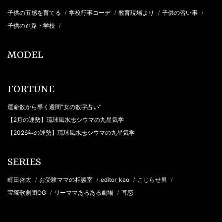
子供の五感を育てる
学校行事コーデ
教育現場より
子供の習い事
/
/
/
/
子供の進路・学校
/
MODEL
FORTUNE
運命数から導く週間“女の数字占い”
【2月の運勢】琉球風水志シウマの九星気学
【2026年の運勢】琉球風水志シウマの九星気学
SERIES
町田啓太
お受験ママの相談室
editor_kao
こじらせ男
/
/
/
/
宝塚歌劇団OG
ワーママあるある劇場
耳恋
/
/