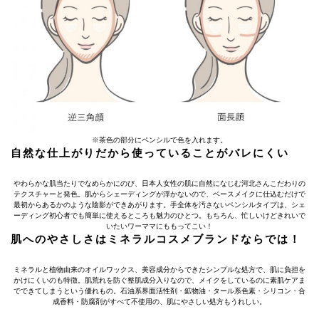
※茶色の部分にペンシルで色を入れます。
自然な仕上がりだから使っていることがバレにくい
やわらかな肌当たりでなめらかにのび、日本人女性の肌に自然になじむ河北さんこだわりの
テクスチャーと発色。肌からシェーディングが浮かないので、ベースメイクに仕込むだけで
最初からあるかのような陰影ができあがります。手全体を汚さないペンシルタイプは、シェ
ーディング初心者でも簡単に使えるところも魅力のひとつ。もちろん、忙しいけどきれいで
いたいワーママにももってこい！
肌へのやさしさはミネラルコスメブランドならでは！
ミネラルと植物由来のオイルワックス、美容成分からできたシンプルな処方で、肌に負担を
かけにくいのも特徴。肌荒れを防ぐ整肌成分入りなので、メイクをしているのに素肌ケアま
でできてしまうという優れもの。石油系界面活性剤・鉱物油・タール系色素・シリコン・合
成香料・防腐剤がすべて不使用の、肌にやさしい処方もうれしい。