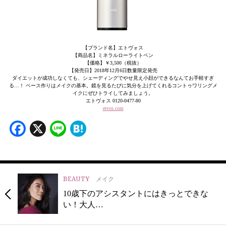
【ブランド名】エトヴォス
【商品名】ミネラルローライトペン
【価格】￥3,500（税抜）
【発売日】2018年12月6日数量限定発売
ダイエットが成功しなくても、シェーディングでやせ見え小顔ができるなんてお手軽すぎ
る…！ ベース作りはメイクの基本。鏡を見るたびに気分を上げてくれるコントゥワリングメ
イクにぜひトライしてみましょう。
エトヴォス 0120-0477-80
etvos.com
Facebook
X
Line
Hatena
BEAUTY
メイク
10歳下のアシスタントにはきっとできな
い！大人…