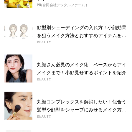
PR(合同会社デジタルファーム )
顔型別シェーディングの入れ方！小顔効果
を狙うメイク方法とおすすめアイテムを一
BEAUTY
挙紹...
丸顔さん必見のメイク術｜ベースからアイ
メイクまで！小顔見せするポイントを紹介
BEAUTY
丸顔コンプレックスを解消したい！似合う
髪型や顔型をシャープにみせるメイク方法
BEAUTY
まと...