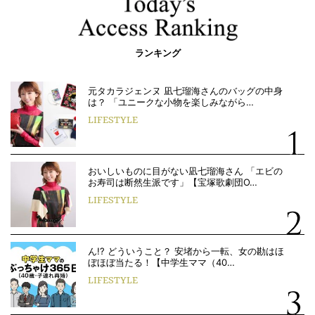
ランキング
元タカラジェンヌ 凪七瑠海さんのバッグの中身
は？ 「ユニークな小物を楽しみながら…
LIFESTYLE
おいしいものに目がない凪七瑠海さん 「エビの
お寿司は断然生派です」【宝塚歌劇団O…
LIFESTYLE
ん!? どういうこと？ 安堵から一転、女の勘はほ
ぼほぼ当たる！【中学生ママ（40…
LIFESTYLE