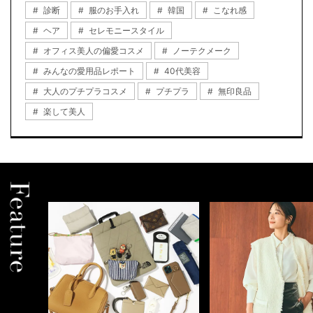
診断
服のお手入れ
韓国
こなれ感
ヘア
セレモニースタイル
オフィス美人の偏愛コスメ
ノーテクメーク
みんなの愛用品レポート
40代美容
大人のプチプラコスメ
プチプラ
無印良品
楽して美人