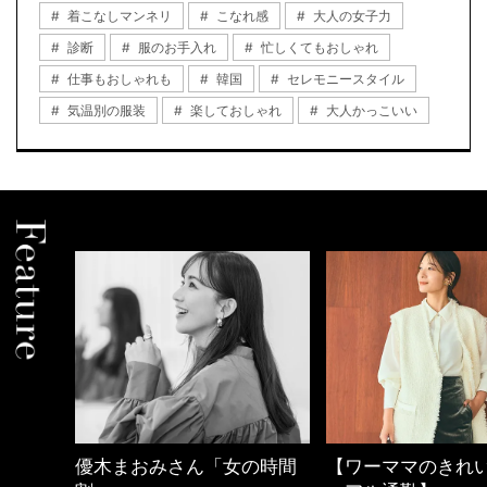
着こなしマンネリ
こなれ感
大人の女子力
診断
服のお手入れ
忙しくてもおしゃれ
仕事もおしゃれも
韓国
セレモニースタイル
気温別の服装
楽しておしゃれ
大人かっこいい
の時間
【ワーママのきれいめカジ
40代の小顔メイク