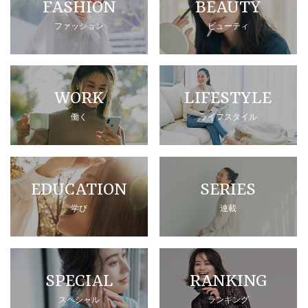
FASHION
BEAUTY
ファッション
ビューティ
WORK
LIFESTYLE
働く
ライフスタイル
EDUCATION
SERIES
学び
連載
SPECIAL
RANKING
スペシャル
ランキング