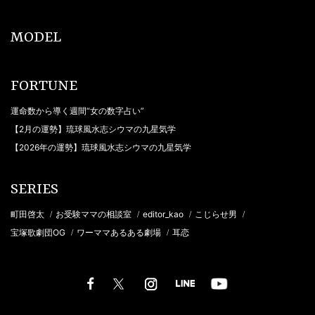
MODEL
FORTUNE
運命数から導く週間“女の数字占い”
【2月の運勢】琉球風水志シウマの九星気学
【2026年の運勢】琉球風水志シウマの九星気学
SERIES
町田啓太
お受験ママの相談室
editor_kao
こじらせ男
/
/
/
/
宝塚歌劇団OG
ワーママあるある劇場
耳恋
/
/