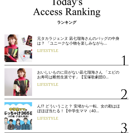
ランキング
元タカラジェンヌ 凪七瑠海さんのバッグの中身
は？ 「ユニークな小物を楽しみながら…
LIFESTYLE
おいしいものに目がない凪七瑠海さん 「エビの
お寿司は断然生派です」【宝塚歌劇団O…
LIFESTYLE
ん!? どういうこと？ 安堵から一転、女の勘はほ
ぼほぼ当たる！【中学生ママ（40…
LIFESTYLE