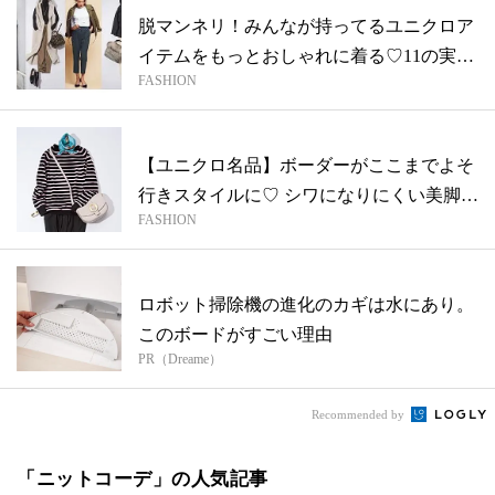
脱マンネリ！みんなが持ってるユニクロア
イテムをもっとおしゃれに着る♡11の実例
FASHION
【...
【ユニクロ名品】ボーダーがここまでよそ
行きスタイルに♡ シワになりにくい美脚パ
FASHION
ン...
ロボット掃除機の進化のカギは水にあり。
このボードがすごい理由
PR（Dreame）
Recommended by
「ニットコーデ」の人気記事