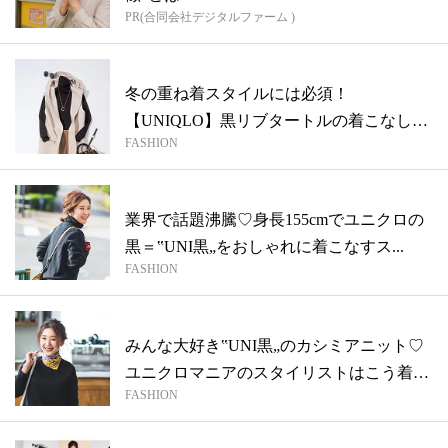
PR(合同会社デジタルファーム )
冬の重ね着スタイルには必須！
【UNIQLO】黒リブタートルの着こなし実
FASHION
例
業界で話題沸騰♡身長155cmでユニクロの
黒＝‟UNI黒„をおしゃれに着こなすス...
FASHION
みんな大好き‟UNI黒„のカシミアニット♡
ユニクロマニアのスタイリストはこう着
FASHION
る...