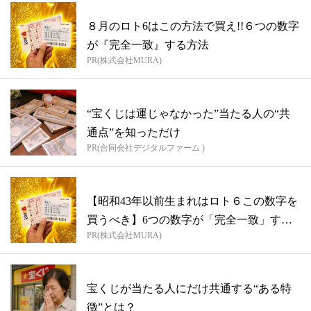
８月のロト6はこの方法で買え!!６つの数字
が『完全一致』する方法
PR(株式会社MURA)
“宝くじは運じゃなかった”当たる人の“共
通点”を知っただけ
PR(合同会社デジタルファーム )
【昭和43年以前生まれはロト６この数字を
買うべき】6つの数字が「完全一致」する
PR(株式会社MURA)
方...
宝くじが当たる人にだけ共通する“ある特
徴”とは？