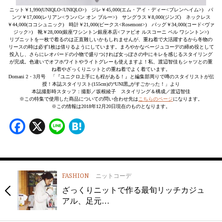
ニット￥1,990(UNIQLO<UNIQLO>) ジレ￥45,000(エム・アイ・ディー<ブレンヘイム>) パ
ンツ￥17,000(レリアン<ランバン オン ブルー>) サングラス￥8,000(ジンズ) ネックレス
￥44,000(ココシュニック) 時計￥21,000(ピークス<Rosemont>) バッグ￥34,000(コード<ヴァ
ジック>) 靴￥28,000(銀座ワシントン銀座本店<ファビオ ルスコーニ ペル ワシントン>)
リブニットを一枚で着るのは正直難しいかもしれませんが、重ね着で大活躍するから冬物の
リースの時は必ず1枚は借りるようにしています。まろやかなベージュコーデの締め役として
投入し、さらにレオパードの小物で盛りつければ女っぽさの中にキレを感じるスタイリング
が完成。色違いでオフホワイトやライトグレーも使えますよ！私、渡辺智佳もシャツとの重
ね着やざっくりニットとの重ね着でよく着ています。
Domani 2・3月号 「『ユニクロ上手にも程がある！』と編集部周りで噂のスタイリストが伝
授！本誌スタイリスト(155cm)の“UNI黒„がすごかった！」より
本誌撮影時スタッフ：撮影／坂根綾子 スタイリング＆構成／渡辺智佳
※この特集で使用した商品についての問い合わせ先は
こちらのページ
になります。
※この情報は2018年12月20日現在のものとなります。
Facebook
X
Line
Hatena
FASHION
ニットコーデ
ざっくりニットで作る最旬リッチカジュ
アル、足元…