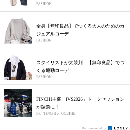
FASHION
て...
全身【無印良品】でつくる大人のためのカ
ジュアルコーデ
FASHION
スタイリストが太鼓判！【無印良品】でつ
くる通勤コーデ
FASHION
FINCHI主催「IVS2026」トークセッション
が話題に！
PR（FINCHI on GOETHE）
Recommended by