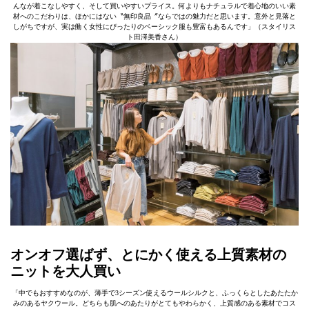
んなが着こなしやすく、そして買いやすいプライス。何よりもナチュラルで着心地のいい素
材へのこだわりは、ほかにはない〝無印良品〞ならではの魅力だと思います。意外と見落と
しがちですが、実は働く女性にぴったりのベーシック服も豊富もあるんです」（スタイリス
ト田澤美香さん）
オンオフ選ばず、とにかく使える上質素材の
ニットを大人買い
「中でもおすすめなのが、薄手で3シーズン使えるウールシルクと、ふっくらとしたあたたか
みのあるヤクウール。どちらも肌へのあたりがとてもやわらかく、上質感のある素材でコス