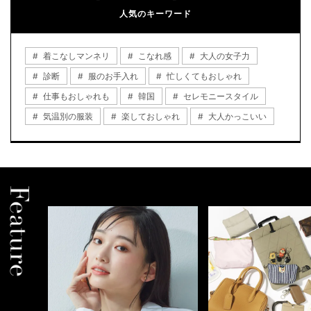
人気のキーワード
着こなしマンネリ
こなれ感
大人の女子力
診断
服のお手入れ
忙しくてもおしゃれ
仕事もおしゃれも
韓国
セレモニースタイル
気温別の服装
楽しておしゃれ
大人かっこいい