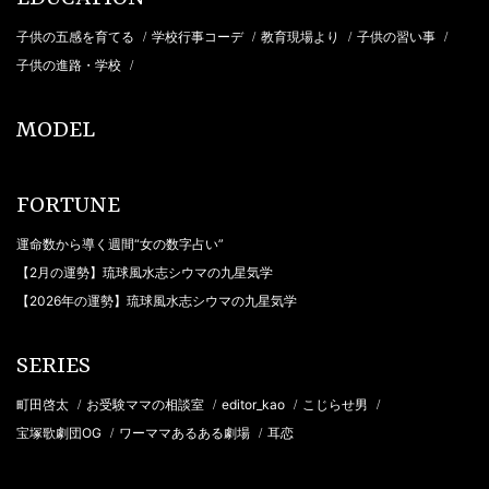
子供の五感を育てる
学校行事コーデ
教育現場より
子供の習い事
/
/
/
/
子供の進路・学校
/
MODEL
FORTUNE
運命数から導く週間“女の数字占い”
【2月の運勢】琉球風水志シウマの九星気学
【2026年の運勢】琉球風水志シウマの九星気学
SERIES
町田啓太
お受験ママの相談室
editor_kao
こじらせ男
/
/
/
/
宝塚歌劇団OG
ワーママあるある劇場
耳恋
/
/