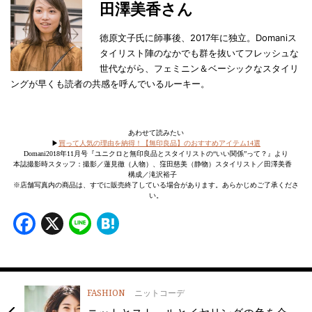
田澤美香さん
徳原文子氏に師事後、2017年に独立。Domaniス
タイリスト陣のなかでも群を抜いてフレッシュな
世代ながら、フェミニン＆ベーシックなスタイリ
ングが早くも読者の共感を呼んでいるルーキー。
あわせて読みたい
▶︎
買って人気の理由を納得！【無印良品】のおすすめアイテム14選
Domani2018年11月号『ユニクロと無印良品とスタイリストの“いい関係”って？』より
本誌撮影時スタッフ：撮影／蓮見徹（人物）、窪田慈美（静物）スタイリスト／田澤美香
構成／滝沢裕子
※店舗写真内の商品は、すでに販売終了している場合があります。あらかじめご了承くださ
い。
Facebook
X
Line
Hatena
FASHION
ニットコーデ