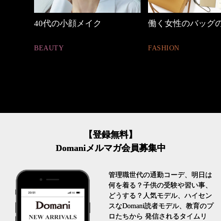
の小顔メイク
働く女性のバッグの中身
【ワ
ュア
Y
FASHION
FASH
【登録無料】
Domaniメルマガ会員募集中
管理職世代の通勤コーデ、明日は
何を着る？子供の受験や習い事、
どうする？人気モデル、ハイセン
スなDomani読者モデル、教育のプ
ロたちから 発信されるタイムリ