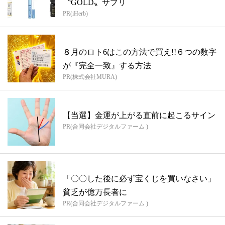
〝GOLD〟サプリ
PR(iHerb)
８月のロト6はこの方法で買え!!６つの数字
が『完全一致』する方法
PR(株式会社MURA)
【当選】金運が上がる直前に起こるサイン
PR(合同会社デジタルファーム )
「〇〇した後に必ず宝くじを買いなさい」
貧乏が億万長者に
PR(合同会社デジタルファーム )