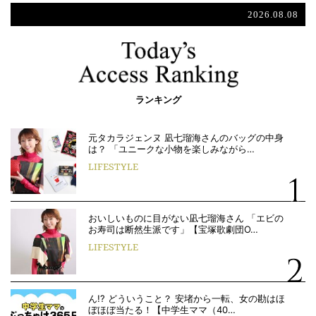
2026.08.08
ランキング
元タカラジェンヌ 凪七瑠海さんのバッグの中身
は？ 「ユニークな小物を楽しみながら…
LIFESTYLE
おいしいものに目がない凪七瑠海さん 「エビの
お寿司は断然生派です」【宝塚歌劇団O…
LIFESTYLE
ん!? どういうこと？ 安堵から一転、女の勘はほ
ぼほぼ当たる！【中学生ママ（40…