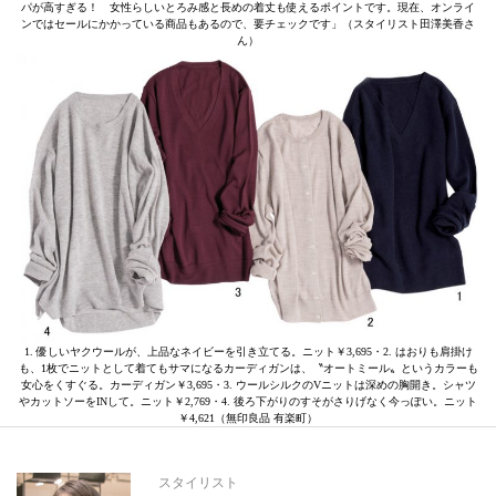
パが高すぎる！ 女性らしいとろみ感と長めの着丈も使えるポイントです。現在、オンライ
ンではセールにかかっている商品もあるので、要チェックです」（スタイリスト田澤美香さ
ん）
1. 優しいヤクウールが、上品なネイビーを引き立てる。ニット￥3,695・2. はおりも肩掛け
も、1枚でニットとして着てもサマになるカーディガンは、〝オートミール〟というカラーも
女心をくすぐる。カーディガン￥3,695・3. ウールシルクのVニットは深めの胸開き。シャツ
やカットソーをINして。ニット￥2,769・4. 後ろ下がりのすそがさりげなく今っぽい。ニット
￥4,621（無印良品 有楽町）
スタイリスト