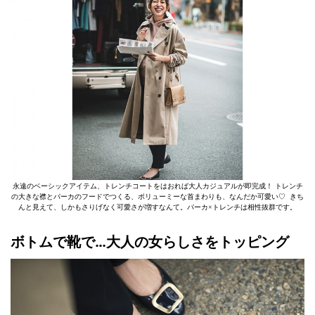
永遠のベーシックアイテム、トレンチコートをはおれば大人カジュアルが即完成！ トレンチ
の大きな襟とパーカのフードでつくる、ボリューミーな首まわりも、なんだか可愛い♡ きち
んと見えて、しかもさりげなく可愛さが増すなんて。パーカ×トレンチは相性抜群です。
ボトムで靴で…大人の女らしさをトッピング