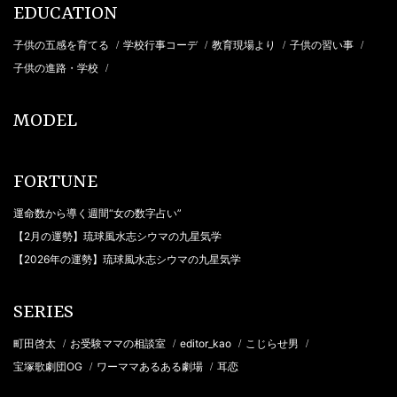
EDUCATION
子供の五感を育てる
学校行事コーデ
教育現場より
子供の習い事
/
/
/
/
子供の進路・学校
/
MODEL
FORTUNE
運命数から導く週間“女の数字占い”
【2月の運勢】琉球風水志シウマの九星気学
【2026年の運勢】琉球風水志シウマの九星気学
SERIES
町田啓太
お受験ママの相談室
editor_kao
こじらせ男
/
/
/
/
宝塚歌劇団OG
ワーママあるある劇場
耳恋
/
/