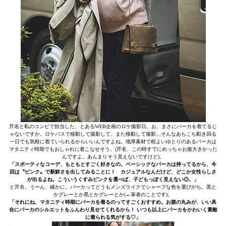
芹名と私のコンビで担当した、とあるWEB企画のロケ撮影日。お、まさにパーカを着てるじ
ゃないですか。ロケバスで移動して撮影して、また移動して撮影…そんなあちこち動き回る
一日でも気軽に着ていられるからいいんですよね。地厚素材で程よいゆとりのあるパーカは
マタニティ時期でもおしゃれに着こなせそう。(芹名、この時すでにめっちゃお腹大きかった
んですよ。あんまりそう見えないですけど)。
「スポーティなコーデ、もともとすごく好きなの。ベーシックなパーカは持ってるから、今
回は〝ピンク〟で新鮮さを出してみることに！ カジュアルなんだけど、どこか女性らしさ
が出るよね。こういうくすみピンクを選べば、子どもっぽく見えない◎。」
と芹名。うーん、確かに。パーカってどうもメンズライクでシャープな色を選びがち。黒と
かグレーとか黒とかグレーとか(←筆者のことです)。
「それにね、マタニティ時期にパーカを着るのってすごくおすすめ。お腹の丸みが、いい具
合にパーカのシルエットをふんわり見せてくれるから！ いつも以上にパーカをかわいく素敵
に着られる気がする♡」