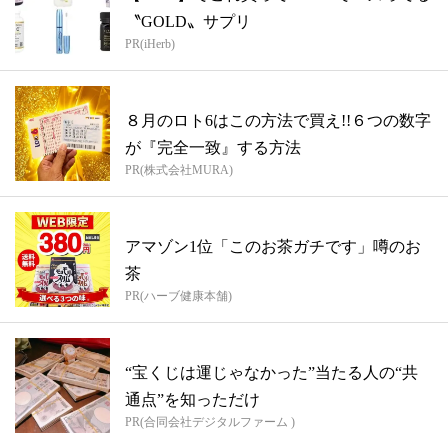
〝GOLD〟サプリ
PR(iHerb)
８月のロト6はこの方法で買え!!６つの数字
が『完全一致』する方法
PR(株式会社MURA)
アマゾン1位「このお茶ガチです」噂のお
茶
PR(ハーブ健康本舗)
“宝くじは運じゃなかった”当たる人の“共
通点”を知っただけ
PR(合同会社デジタルファーム )