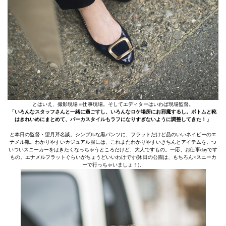
とはいえ、撮影現場＝仕事現場。そしてエディターはいわば現場監督。
「いろんなスタッフさんと一緒に過ごすし、いろんなロケ場所にお邪魔するし。ボトムと靴
はきれいめにまとめて、パーカスタイルもラフになりすぎないように調整してきた！」
と本日の監督・望月芹名談。シンプルな黒パンツに、フラットだけど品のいいネイビーのエ
ナメル靴。わかりやすいカジュアル服には、これまたわかりやすいきちんとアイテムを。つ
いついスニーカーをはきたくなっちゃうところだけど、大人ですもの。一応、お仕事dayです
もの。エナメルフラットぐらいがちょうどいいわけです(休日の公園は、もちろん×スニーカ
ーで行っちゃいましょ！)。