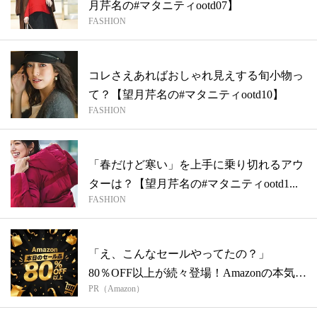
月芹名の#マタニティootd07】
FASHION
コレさえあればおしゃれ見えする旬小物っ
て？【望月芹名の#マタニティootd10】
FASHION
「春だけど寒い」を上手に乗り切れるアウ
ターは？【望月芹名の#マタニティootd1...
FASHION
「え、こんなセールやってたの？」
80％OFF以上が続々登場！Amazonの本気
PR（Amazon）
が...