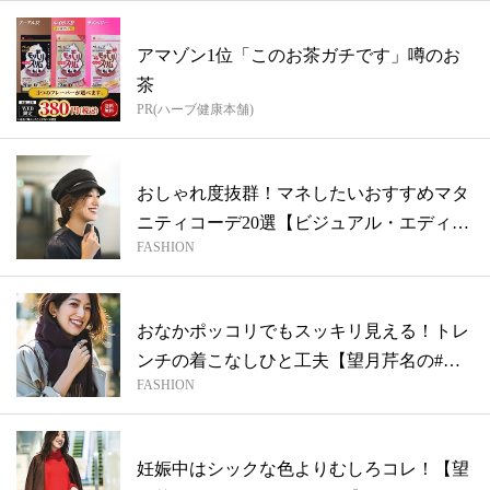
アマゾン1位「このお茶ガチです」噂のお
茶
PR(ハーブ健康本舗)
おしゃれ度抜群！マネしたいおすすめマタ
ニティコーデ20選【ビジュアル・エディタ
FASHION
ー...
おなかポッコリでもスッキリ見える！トレ
ンチの着こなしひと工夫【望月芹名の#マ
FASHION
タニ...
妊娠中はシックな色よりむしろコレ！【望