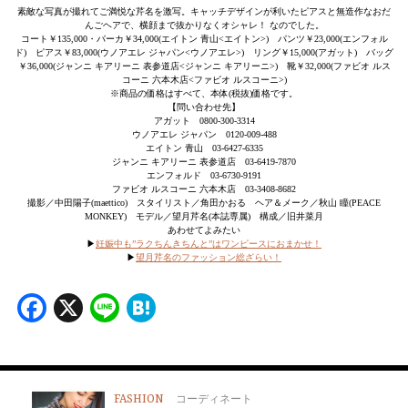
素敵な写真が撮れてご満悦な芹名を激写。キャッチデザインが利いたピアスと無造作なおだ
んごヘアで、横顔まで抜かりなくオシャレ！ なのでした。
コート￥135,000・パーカ￥34,000(エイトン 青山<エイトン>) パンツ￥23,000(エンフォル
ド) ピアス￥83,000(ウノアエレ ジャパン<ウノアエレ>) リング￥15,000(アガット) バッグ
￥36,000(ジャンニ キアリーニ 表参道店<ジャンニ キアリーニ>) 靴￥32,000(ファビオ ルス
コーニ 六本木店<ファビオ ルスコーニ>)
※商品の価格はすべて、本体(税抜)価格です。
【問い合わせ先】
アガット 0800-300-3314
ウノアエレ ジャパン 0120-009-488
エイトン 青山 03-6427-6335
ジャンニ キアリーニ 表参道店 03-6419-7870
エンフォルド 03-6730-9191
ファビオ ルスコーニ 六本木店 03-3408-8682
撮影／中田陽子(maettico) スタイリスト／角田かおる ヘア＆メーク／秋山 瞳(PEACE
MONKEY) モデル／望月芹名(本誌専属) 構成／旧井菜月
あわせてよみたい
▶︎
妊娠中も”ラクちんきちんと”はワンピースにおまかせ！
▶︎
望月芹名のファッション総ざらい！
Facebook
X
Line
Hatena
FASHION
コーディネート