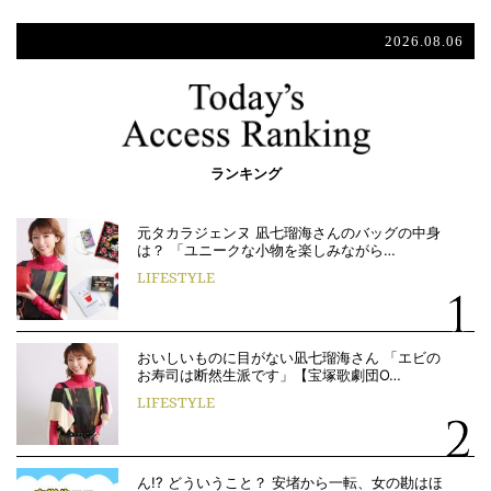
2026.08.06
ランキング
元タカラジェンヌ 凪七瑠海さんのバッグの中身
は？ 「ユニークな小物を楽しみながら…
LIFESTYLE
おいしいものに目がない凪七瑠海さん 「エビの
お寿司は断然生派です」【宝塚歌劇団O…
LIFESTYLE
ん!? どういうこと？ 安堵から一転、女の勘はほ