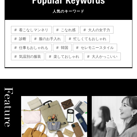
人気のキーワード
着こなしマンネリ
こなれ感
大人の女子力
診断
服のお手入れ
忙しくてもおしゃれ
仕事もおしゃれも
韓国
セレモニースタイル
気温別の服装
楽しておしゃれ
大人かっこいい