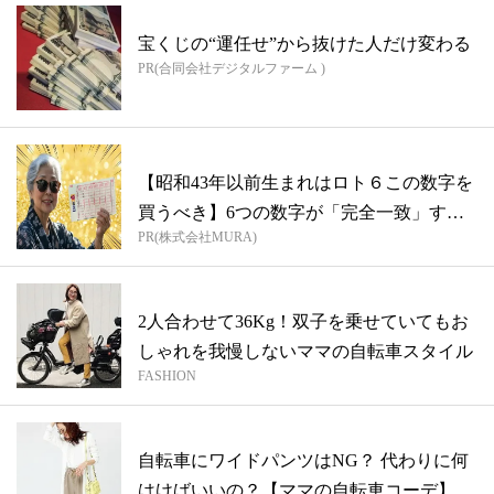
宝くじの“運任せ”から抜けた人だけ変わる
PR(合同会社デジタルファーム )
【昭和43年以前生まれはロト６この数字を
買うべき】6つの数字が「完全一致」する
PR(株式会社MURA)
方...
2人合わせて36Kg！双子を乗せていてもお
しゃれを我慢しないママの自転車スタイル
FASHION
自転車にワイドパンツはNG？ 代わりに何
はけばいいの？【ママの自転車コーデ】