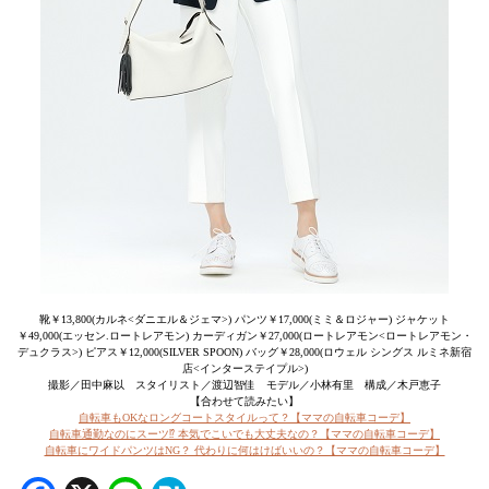
靴￥13,800(カルネ<ダニエル＆ジェマ>) パンツ￥17,000(ミミ＆ロジャー) ジャケット
￥49,000(エッセン.ロートレアモン) カーディガン￥27,000(ロートレアモン<ロートレアモン・
デュクラス>) ピアス￥12,000(SILVER SPOON) バッグ￥28,000(ロウェル シングス ルミネ新宿
店<インターステイプル>)
撮影／田中麻以 スタイリスト／渡辺智佳 モデル／小林有里 構成／木戸恵子
【合わせて読みたい】
自転車もOKなロングコートスタイルって？【ママの自転車コーデ】
自転車通勤なのにスーツ⁉ 本気でこいでも大丈夫なの？【ママの自転車コーデ】
自転車にワイドパンツはNG？ 代わりに何はけばいいの？【ママの自転車コーデ】