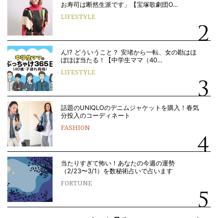
お寿司は断然生派です」【宝塚歌劇団O…
LIFESTYLE
ん!? どういうこと？ 安堵から一転、女の勘はほ
ぼほぼ当たる！【中学生ママ（40…
LIFESTYLE
話題のUNIQLOのデニムジャケットを購入！春気
分投入のコーディネート
FASHION
当たりすぎて怖い！あなたの今週の運勢
（2/23〜3/1）を数秘術占いで占います
FORTUNE