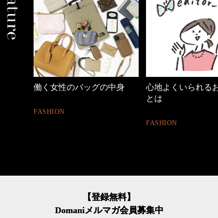
中身
心地よくいられるおしゃれ
優木まおみさん「
とは
割。」
FASHION
LIFESTYLE
【登録無料】
Domaniメルマガ会員募集中