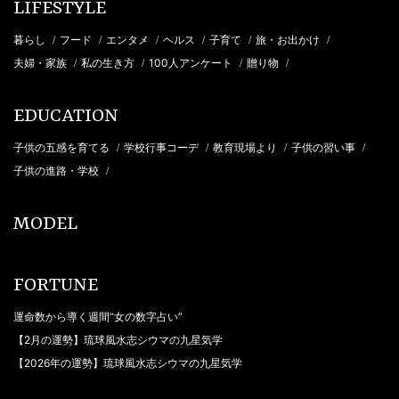
LIFESTYLE
暮らし
フード
エンタメ
ヘルス
子育て
旅・お出かけ
/
/
/
/
/
/
夫婦・家族
私の生き方
100人アンケート
贈り物
/
/
/
/
EDUCATION
子供の五感を育てる
学校行事コーデ
教育現場より
子供の習い事
/
/
/
/
子供の進路・学校
/
MODEL
FORTUNE
運命数から導く週間“女の数字占い”
【2月の運勢】琉球風水志シウマの九星気学
【2026年の運勢】琉球風水志シウマの九星気学