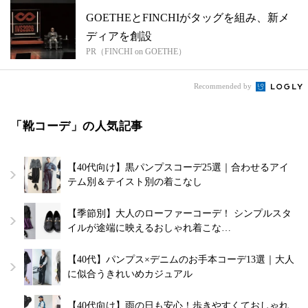
GOETHEとFINCHIがタッグを組み、新メ
ディアを創設
PR（FINCHI on GOETHE）
Recommended by
「靴コーデ」の人気記事
【40代向け】黒パンプスコーデ25選｜合わせるアイ
テム別＆テイスト別の着こなし
【季節別】大人のローファーコーデ！ シンプルスタ
イルが途端に映えるおしゃれ着こな…
【40代】パンプス×デニムのお手本コーデ13選｜大人
に似合うきれいめカジュアル
【40代向け】雨の日も安心！歩きやすくておしゃれ