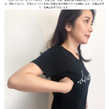
「天渓」のツボ。手でグーを作り、人差し指、中指、薬指の第二関節の山でグリグリしま
す。慣れてきたら、天渓からバスト方向に乳腺を流す感覚でグーを移動します。左胸は左手
で、右胸は右手で行います。