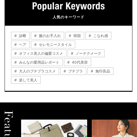
人気のキーワード
診断
服のお手入れ
韓国
こなれ感
ヘア
セレモニースタイル
オフィス美人の偏愛コスメ
ノーテクメーク
みんなの愛用品レポート
40代美容
大人のプチプラコスメ
プチプラ
無印良品
楽して美人