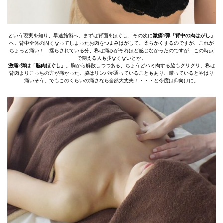
という現実を知り、早速施術へ。まずは背面をほぐし、その次に
激痛1弾「背中の肉はがし」
へ。背中全体の固くなってしまったお肉をつまみはがして、柔らかくするのですが、これが
ちょっと痛い！ 揺らされている分、私は痛みがそれほど感じなかったのですが、この時点
で悶える人も少なくないとか。
激痛2弾は「脇肉ほぐし」
。胸から解散しつつある、ちょうどハミ肉する脇もグリグリ。私は
背肉よりこっちの方が痛かった。脇はリンパが通っていることもあり、滞っているとやはり
痛いそう。でもこのくらいの痛さなら全然大丈夫！・・・と今度は仰向けに。