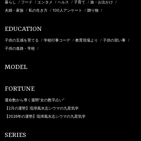
暮らし
フード
エンタメ
ヘルス
子育て
旅・お出かけ
/
/
/
/
/
/
夫婦・家族
私の生き方
100人アンケート
贈り物
/
/
/
/
EDUCATION
子供の五感を育てる
学校行事コーデ
教育現場より
子供の習い事
/
/
/
/
子供の進路・学校
/
MODEL
FORTUNE
運命数から導く週間“女の数字占い”
【2月の運勢】琉球風水志シウマの九星気学
【2026年の運勢】琉球風水志シウマの九星気学
SERIES