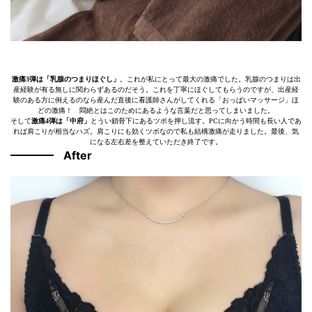
激痛3弾は「乳腺のつまりほぐし」
。これが私にとって最大の激痛でした。乳腺のつまりは出
産経験が有る無しに関わらずあるのだそう。これを丁寧にほぐしてもらうのですが、出産経
験のある方に例えるのなら産んだ直後に看護師さんがしてくれる「おっぱいマッサージ」ほ
どの激痛！ 悶絶とはこのためにあるような言葉だと思ってしまいました。
そして
激痛4弾は「中府」
とうい鎖骨下にあるツボを押し流す。PCに向かう時間も長い人であ
れば肩こりが相当なハズ。肩こりにも効くツボなので私も結構激痛が走りました。最後、気
になる左右差を整えていただき終了です。
After