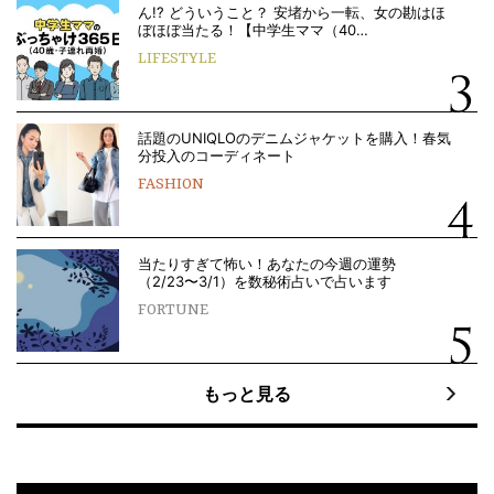
ん!? どういうこと？ 安堵から一転、女の勘はほ
ぼほぼ当たる！【中学生ママ（40…
LIFESTYLE
話題のUNIQLOのデニムジャケットを購入！春気
分投入のコーディネート
FASHION
当たりすぎて怖い！あなたの今週の運勢
（2/23〜3/1）を数秘術占いで占います
FORTUNE
もっと見る