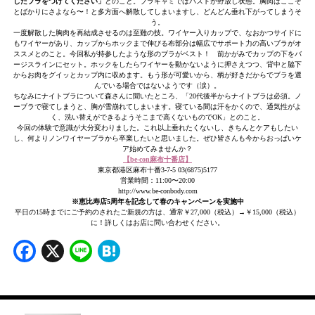
したブラをつけてください」
とのこと。ブラキャミではバストが野放し状態。胸肉はここぞ
とばかりにさよなら〜！と多方面へ解散してしまいますし、どんどん垂れ下がってしまうそ
う。
一度解散した胸肉を再結成させるのは至難の技。ワイヤー入りカップで、なおかつサイドに
もワイヤーがあり、カップからホックまで伸びる布部分は幅広でサポート力の高いブラがオ
ススメとのこと。今回私が持参したような形のブラがベスト！ 前かがみでカップの下をバ
ージスラインにセット。ホックをしたらワイヤーを動かないように押さえつつ、背中と脇下
からお肉をグイッとカップ内に収めます。もう形が可愛いから、柄が好きだからでブラを選
んでいる場合ではないようです（涙）。
ちなみにナイトブラについて森さんに聞いたところ、「20代後半からナイトブラは必須。ノ
ーブラで寝てしまうと、胸が雪崩れてしまいます。寝ている間は汗をかくので、通気性がよ
く、洗い替えができるようそこまで高くないものでOK」とのこと。
今回の体験で意識が大分変わりました。これ以上垂れたくないし、きちんとケアもしたい
し、何よりノンワイヤーブラから卒業したいと思いました。ぜひ皆さんも今からおっぱいケ
ア始めてみませんか？
【be-con麻布十番店】
東京都港区麻布十番3-7-5 03(6875)5177
営業時間：11:00〜20:00
http://www.be-conbody.com
※恵比寿店5周年を記念して春のキャンペーンを実施中
平日の15時までにご予約のされたご新規の方は、通常￥27,000（税込）→￥15,000（税込）
に！詳しくはお店に問い合わせください。
Facebook
X
Line
Hatena