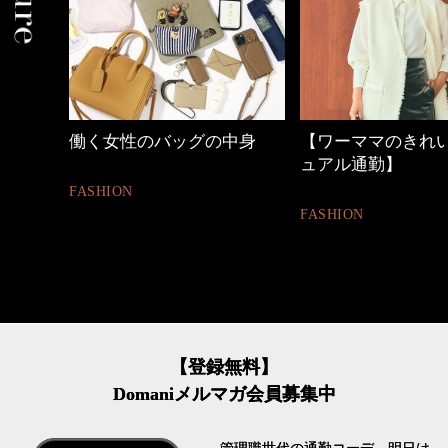
中身
【ワーママのきれいめカジ
優木まおみさん「
ュアル通勤】
割。」
FASHION
LIFESTYLE
【登録無料】
Domaniメルマガ会員募集中