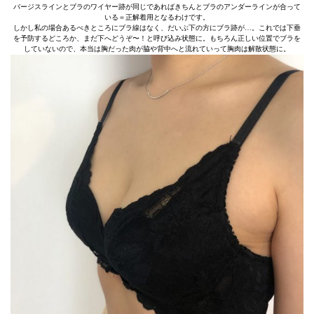
バージスラインとブラのワイヤー跡が同じであればきちんとブラのアンダーラインが合って
いる＝正解着用となるわけです。
しかし私の場合あるべきところにブラ線はなく、だいぶ下の方にブラ跡が…。これでは下垂
を予防するどころか、まだ下へどうぞ〜！と呼び込み状態に。もちろん正しい位置でブラを
していないので、本当は胸だった肉が脇や背中へと流れていって胸肉は解散状態に。