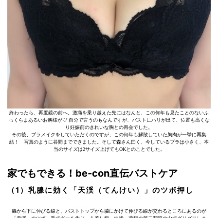
終わったら、再度鏡の前へ。激痛を乗り越えた先にはなんと、この何年も見たことのないふ
っくらまあるいお胸様が♡ 自分で言うのもなんですが、バストにハリが出て、位置も高くな
り妊娠前のきれいな胸との再会でした。
その後、ブラメイクをしていただくのですが、この何年も解散していた胸肉が一挙に再集
結！ 写真のように谷間までできました。そして森さん曰く、今しているブラは小さく、本
当のサイズは2サイズ上げてもOKとのことでした。
家でもできる！be-con直伝バストケア
（1）乳腺に効く「天渓（てんけい）」のツボ押し
脇から下に伸びる線と、バストトップから脇にかけて伸びる線が交わるところにあるのが