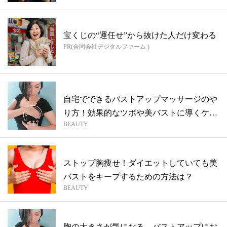
宝くじの“運任せ”から抜けた人だけ変わる
PR(合同会社デジタルファーム )
自宅でできるバストアップマッサージのや
り方！効果的なツボや美バストに導くケア
BEAUTY
方法
ストップ胸痩せ！ダイエットしていても美
バストをキープするための方法は？
BEAUTY
胸の大きさが気になる…バストアップにお