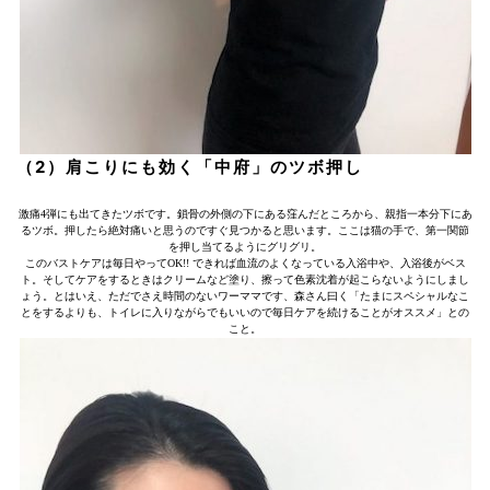
（2）肩こりにも効く「中府」のツボ押し
激痛4弾にも出てきたツボです。鎖骨の外側の下にある窪んだところから、親指一本分下にあ
るツボ。押したら絶対痛いと思うのですぐ見つかると思います。ここは猫の手で、第一関節
を押し当てるようにグリグリ。
このバストケアは毎日やってOK!! できれば血流のよくなっている入浴中や、入浴後がベス
ト。そしてケアをするときはクリームなど塗り、擦って色素沈着が起こらないようにしまし
ょう。とはいえ、ただでさえ時間のないワーママです、森さん曰く「たまにスペシャルなこ
とをするよりも、トイレに入りながらでもいいので毎日ケアを続けることがオススメ」との
こと。