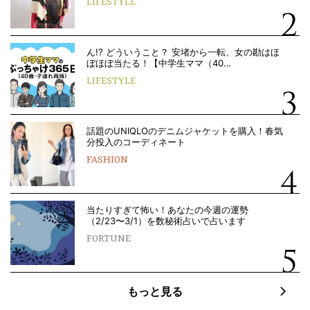
LIFESTYLE
ん!? どういうこと？ 安堵から一転、女の勘はほ
ぼほぼ当たる！【中学生ママ（40…
LIFESTYLE
話題のUNIQLOのデニムジャケットを購入！春気
分投入のコーディネート
FASHION
当たりすぎて怖い！あなたの今週の運勢
（2/23〜3/1）を数秘術占いで占います
FORTUNE
もっと見る