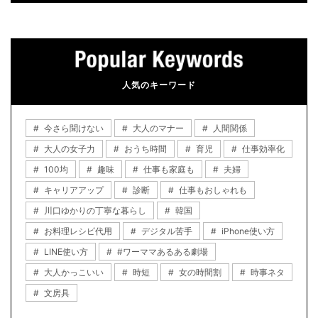
人気のキーワード
今さら聞けない
大人のマナー
人間関係
大人の女子力
おうち時間
育児
仕事効率化
100均
趣味
仕事も家庭も
夫婦
キャリアアップ
診断
仕事もおしゃれも
川口ゆかりの丁寧な暮らし
韓国
お料理レシピ代用
デジタル苦手
iPhone使い方
LINE使い方
#ワーママあるある劇場
大人かっこいい
時短
女の時間割
時事ネタ
文房具