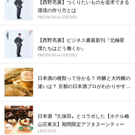
【西野亮廣】つくりたいものを追求できる
環境の作り方とは
PR(FINCHI on GOETHE)
【西野亮廣】ビジネス書最新刊『北極星
僕たちはどう働くか』
PR(FINCHI on GOETHE)
日本酒の種類って分かる？ 吟醸と大吟醸の
違いは？ 京都の日本酒プロがわかりやす
く...
日本酒〝久保田〟とコラボした【ホテル椿
山荘東京】期間限定アフタヌーンティー
LIFESTYLE