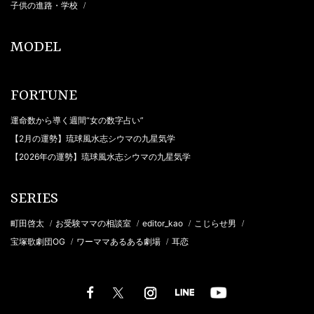
子供の進路・学校
/
MODEL
FORTUNE
運命数から導く週間“女の数字占い”
【2月の運勢】琉球風水志シウマの九星気学
【2026年の運勢】琉球風水志シウマの九星気学
SERIES
町田啓太
お受験ママの相談室
editor_kao
こじらせ男
/
/
/
/
宝塚歌劇団OG
ワーママあるある劇場
耳恋
/
/