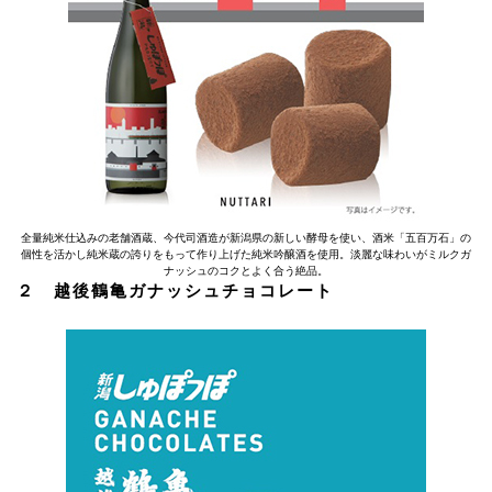
全量純米仕込みの老舗酒蔵、今代司酒造が新潟県の新しい酵母を使い、酒米「五百万石」の
個性を活かし純米蔵の誇りをもって作り上げた純米吟醸酒を使用。淡麗な味わいがミルクガ
ナッシュのコクとよく合う絶品。
２ 越後鶴亀ガナッシュチョコレート