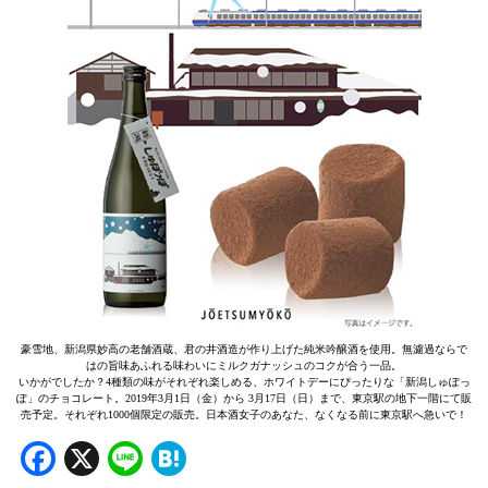
豪雪地、新潟県妙高の老舗酒蔵、君の井酒造が作り上げた純米吟醸酒を使用。無濾過ならで
はの旨味あふれる味わいにミルクガナッシュのコクが合う一品。
いかがでしたか？4種類の味がそれぞれ楽しめる、ホワイトデーにぴったりな「新潟しゅぽっ
ぽ」のチョコレート。2019年3月1日（金）から 3月17日（日）まで、東京駅の地下一階にて販
売予定。それぞれ1000個限定の販売。日本酒女子のあなた、なくなる前に東京駅へ急いで！
Facebook
X
Line
Hatena