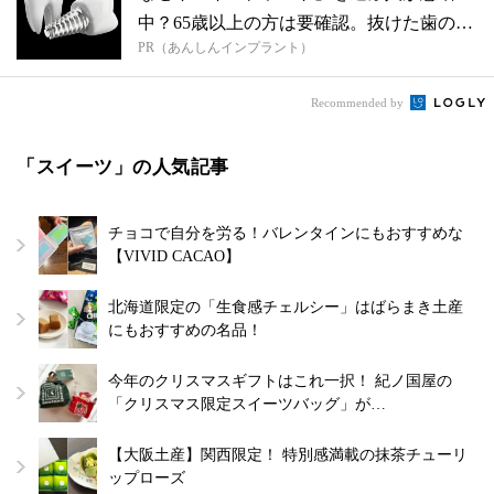
中？65歳以上の方は要確認。抜けた歯の放
PR（あんしんインプラント）
置は...
Recommended by
「スイーツ」の人気記事
チョコで自分を労る！バレンタインにもおすすめな
【VIVID CACAO】
北海道限定の「生食感チェルシー」はばらまき土産
にもおすすめの名品！
今年のクリスマスギフトはこれ一択！ 紀ノ国屋の
「クリスマス限定スイーツバッグ」が…
【大阪土産】関西限定！ 特別感満載の抹茶チューリ
ップローズ