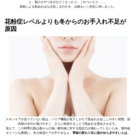
と、肌のカサつきがひどくなったり、ごわついたり……。
花粉による肌あれはなぜ起こるのかを、山崎まいこ先生に伺いました。
花粉症レベルよりも冬からのお手入れ不足が
原因
スキンケアが足りていない肌は、バリア機能が低下しがちで肌あれを起こしやすい状態。肌
内部の水分が逃げやすく、さらに乾燥することで肌あれを悪化させます。
加えて、この時季の肌は春からの強い紫外線に対する抵抗力が備わっていないため、紫外線
ダメージも要因に。冬の保湿ケアが不十分な人、
季節の変わり目に肌がゆらぎやすい人は、