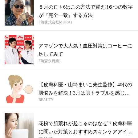
８月のロト6はこの方法で買え!!６つの数字
が『完全一致』する方法
PR(株式会社MURA)
アマゾンで大人気！血圧対策はコーヒーに
足してみて
PR(森永乳業)
【皮膚科医・山埼まいこ先生監修】40代の
肌悩みを解決！3月は肌トラブルを感じや
BEAUTY
す...
花粉で肌荒れが起こるのはなぜ？皮膚科医
に聞いた対策とおすすめスキンケアアイテ