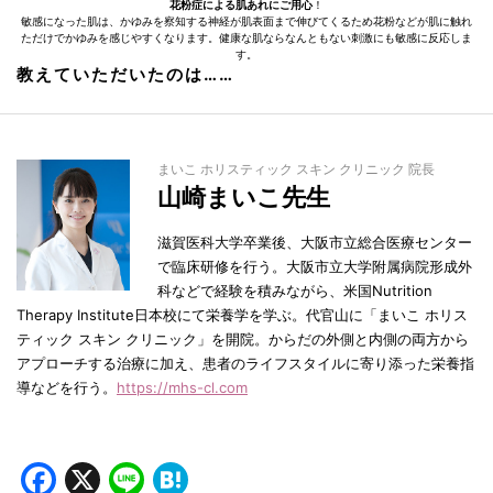
花粉症による肌あれにご用心
！
敏感になった肌は、かゆみを察知する神経が肌表面まで伸びてくるため花粉などが肌に触れ
ただけでかゆみを感じやすくなります。健康な肌ならなんともない刺激にも敏感に反応しま
す。
教えていただいたのは……
まいこ ホリスティック スキン クリニック 院長
山崎まいこ先生
滋賀医科大学卒業後、大阪市立総合医療センター
で臨床研修を行う。大阪市立大学附属病院形成外
科などで経験を積みながら、米国Nutrition
Therapy Institute日本校にて栄養学を学ぶ。代官山に「まいこ ホリス
ティック スキン クリニック」を開院。からだの外側と内側の両方から
アプローチする治療に加え、患者のライフスタイルに寄り添った栄養指
導などを行う。
https://mhs-cl.com
Facebook
X
Line
Hatena