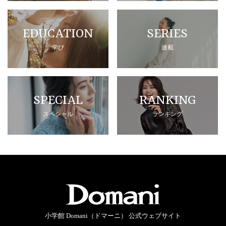
EDUCATION
SERIES
学び
連載
SPECIAL
RANKING
スペシャル
ランキング
小学館 Domani（ドマーニ） 公式ウェブサイト