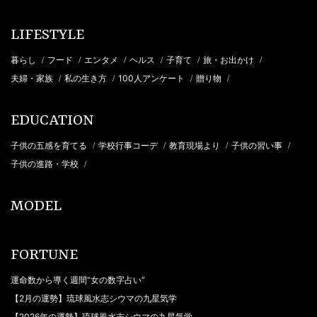
LIFESTYLE
暮らし
フード
エンタメ
ヘルス
子育て
旅・お出かけ
/
/
/
/
/
/
夫婦・家族
私の生き方
100人アンケート
贈り物
/
/
/
/
EDUCATION
子供の五感を育てる
学校行事コーデ
教育現場より
子供の習い事
/
/
/
/
子供の進路・学校
/
MODEL
FORTUNE
運命数から導く週間“女の数字占い”
【2月の運勢】琉球風水志シウマの九星気学
【2026年の運勢】琉球風水志シウマの九星気学