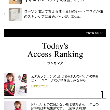
【ByUR（バイユア）】の保湿アイテム…
ローソン限定で買える無印良品のシートマスクが旅
のスキンケアに最適だった話【Dom…
2026.08.08
ランキング
元タカラジェンヌ 凪七瑠海さんのバッグの中身
は？ 「ユニークな小物を楽しみながら…
LIFESTYLE
おいしいものに目がない凪七瑠海さん 「エビの
お寿司は断然生派です」【宝塚歌劇団O…