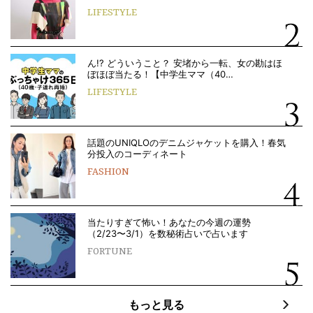
LIFESTYLE
ん!? どういうこと？ 安堵から一転、女の勘はほ
ぼほぼ当たる！【中学生ママ（40…
LIFESTYLE
話題のUNIQLOのデニムジャケットを購入！春気
分投入のコーディネート
FASHION
当たりすぎて怖い！あなたの今週の運勢
（2/23〜3/1）を数秘術占いで占います
FORTUNE
もっと見る