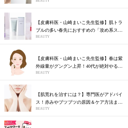
BEAUTY
ム
【皮膚科医・山崎まいこ先生監修】肌トラ
ブルの多い春先におすすめの「攻め系スキ
BEAUTY
ンケ...
【皮膚科医・山崎まいこ先生監修】春は紫
外線量がグングン上昇！40代が絶対やるべ
BEAUTY
き...
【肌荒れを治すには？】専門医がアドバイ
ス！赤みやブツブツの原因＆ケア方法まと
BEAUTY
め