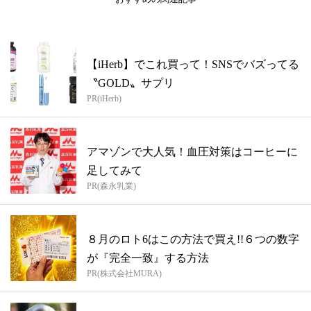
【iHerb】でこれ買って！SNSでバズってる
〝GOLD〟サプリ
PR(iHerb)
アマゾンで大人気！血圧対策はコーヒーに
足してみて
PR(森永乳業)
８月のロト6はこの方法で買え!!６つの数字
が『完全一致』する方法
PR(株式会社MURA)