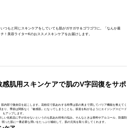
、いつもと同じスキンケアをしていても肌がガサガサ＆ゴワゴワに。「なんか最
チ！美容ライターKのおススメスキンケアをお届けします。
敏感肌用スキンケアで肌のV字回復をサポ
、肌内部で微炎症を起こします。花粉症で肌あれする時季は肌の奥まで潤してバリア機能を整えてく
弱まり、季節は関係なく「敏感肌」になってしまうことも。坂道を転がるようにエイジングスピード
もアップします。
新しい化粧品に手が出せないというのも肌あれ特有の悩み。そんなときは香料やアルコール、防腐剤
 弱った肌に一番必要な潤いをたっぷり補給して、肌の元気を取り戻してくれます。
ンケア