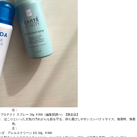
右：
プロテクト スプレー 50g ￥900（編集部調べ）【限定品】
ちり、ほこりといった大気の汚れからも肌を守る。持ち運びしやすいコンパクトサイズ。無香料、無着
色。
左：
ダ アレルスクリーン EX 50g ￥900