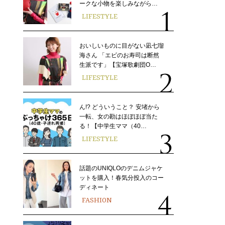
ークな小物を楽しみながら…
LIFESTYLE
おいしいものに目がない凪七瑠
海さん 「エビのお寿司は断然
生派です」【宝塚歌劇団O…
LIFESTYLE
ん!? どういうこと？ 安堵から
一転、女の勘はほぼほぼ当た
る！【中学生ママ（40…
LIFESTYLE
話題のUNIQLOのデニムジャケ
ットを購入！春気分投入のコー
ディネート
FASHION