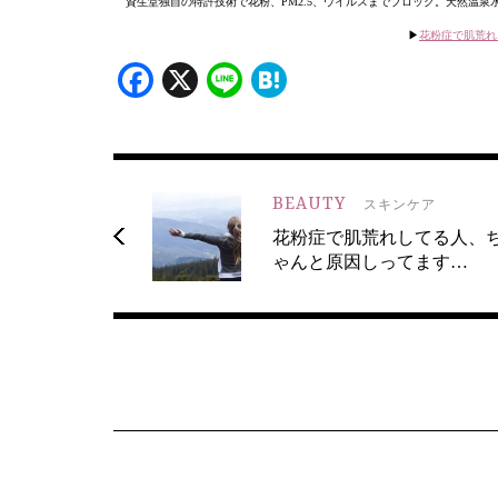
資生堂独自の特許技術で花粉、PM2.5、ウイルスまでブロック。天然温
▶︎
花粉症で肌荒れ
Facebook
X
Line
Hatena
BEAUTY
スキンケア
花粉症で肌荒れしてる人、
ゃんと原因しってます…