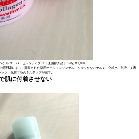
ル スーパーセンシティブEX［医薬部外品］ 120g ￥7,800
の専門家によって開発された薬用オールインワンゲル。ベタつかないゲルで、化粧水、乳液、美容
パック、化粧下地の６ステップが完了。
で肌に付着させない