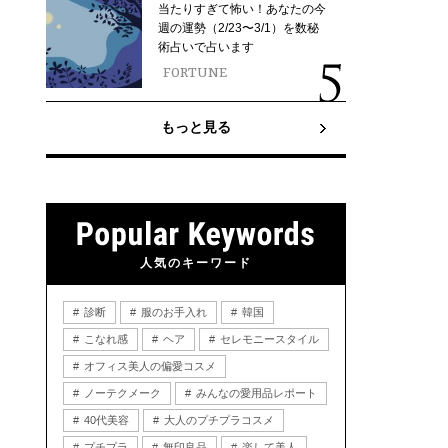
当たりすぎて怖い！あなたの今
週の運勢（2/23〜3/1）を数秘
術占いで占います
FORTUNE
もっと見る
人気のキーワード
診断
服のお手入れ
韓国
こなれ感
ヘア
セレモニースタイル
オフィス美人の偏愛コスメ
ノーテクメーク
みんなの愛用品レポート
40代美容
大人のプチプラコスメ
プチプラ
無印良品
楽して美人