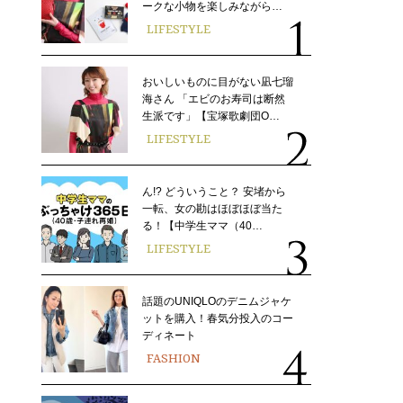
ークな小物を楽しみながら…
LIFESTYLE
おいしいものに目がない凪七瑠
海さん 「エビのお寿司は断然
生派です」【宝塚歌劇団O…
LIFESTYLE
ん!? どういうこと？ 安堵から
一転、女の勘はほぼほぼ当た
る！【中学生ママ（40…
LIFESTYLE
話題のUNIQLOのデニムジャケ
ットを購入！春気分投入のコー
ディネート
FASHION