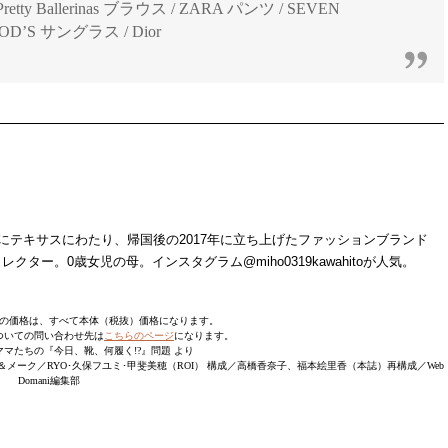
retty Ballerinas ブラウス / ZARA パンツ / SEVEN
OD’S サングラス / Dior
にテキサスにわたり、帰国後の2017年に立ち上げたファッションブランド
ディレクター。0歳女児の母。インスタグラム@miho0319kawahitoが人気。
の価格は、すべて本体（税抜）価格になります。
ついての問い合わせ先は
こちらのページ
になります。
ケ★ママたちの『今日、靴、何履く!?』問題 より
メーク／RYO･久保フユミ･甲斐美穂（ROI） 構成／高橋香奈子、福本絵里香（本誌）再構成／Web
Domani編集部