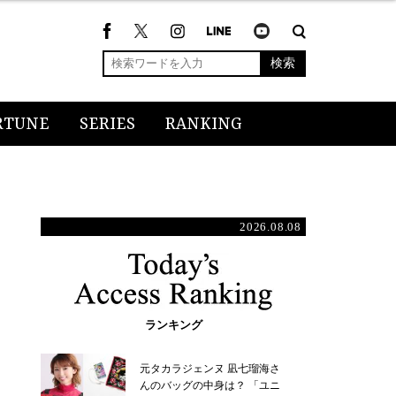
検索
RTUNE
SERIES
RANKING
2026.08.08
ランキング
元タカラジェンヌ 凪七瑠海さ
んのバッグの中身は？ 「ユニ