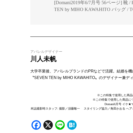
[Domani2019年6/7月号 56ページ] 靴 / P
TEN by MIHO KAWAHITO バッグ / T
アパレルデザイナー
川人未帆
大学卒業後、アパレルブランドのPRなどで活躍。結婚を機
〝SEVEN TEN by MIHO KAWAHITO〟のデザイナー兼
※この特集で使用した商品
※この特集で使用した商品に
Domani6月号 イ
本誌撮影時スタッフ: 撮影／須藤敬一 スタイリング協力／角田かおる へア＆
Facebook
X
Line
Hatena