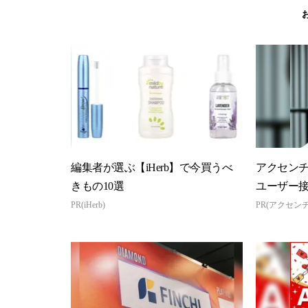
編集者が選ぶ【iHerb】で今買うべ
アクセン
きもの10選
ユーザー
PR(iHerb)
PR(アクセン