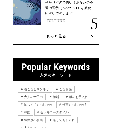
当たりすぎて怖い！あなたの今
週の運勢（2/23〜3/1）を数秘
術占いで占います
FORTUNE
もっと見る
人気のキーワード
着こなしマンネリ
こなれ感
大人の女子力
診断
服のお手入れ
忙しくてもおしゃれ
仕事もおしゃれも
韓国
セレモニースタイル
気温別の服装
楽しておしゃれ
大人かっこいい