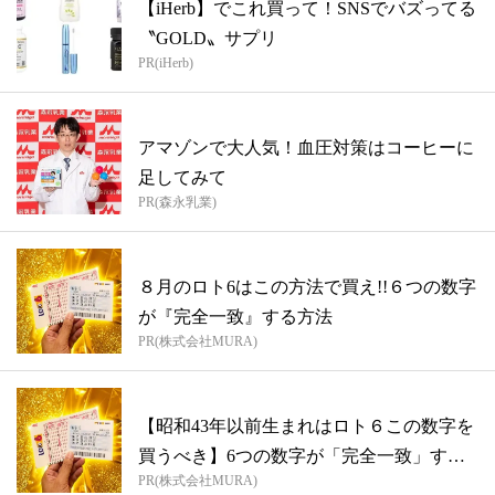
【iHerb】でこれ買って！SNSでバズってる
〝GOLD〟サプリ
PR(iHerb)
アマゾンで大人気！血圧対策はコーヒーに
足してみて
PR(森永乳業)
８月のロト6はこの方法で買え!!６つの数字
が『完全一致』する方法
PR(株式会社MURA)
【昭和43年以前生まれはロト６この数字を
買うべき】6つの数字が「完全一致」する
PR(株式会社MURA)
方...