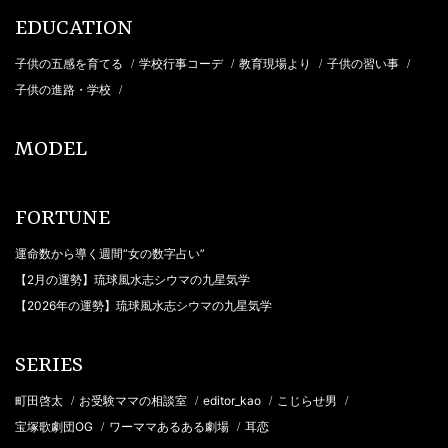
EDUCATION
子供の五感を育てる
学校行事コーデ
教育現場より
子供の習い事
/
/
/
/
子供の進路・学校
/
MODEL
FORTUNE
運命数から導く週間“女の数字占い”
【2月の運勢】琉球風水志シウマの九星気学
【2026年の運勢】琉球風水志シウマの九星気学
SERIES
町田啓太
お受験ママの相談室
editor_kao
こじらせ男
/
/
/
/
宝塚歌劇団OG
ワーママあるある劇場
耳恋
/
/