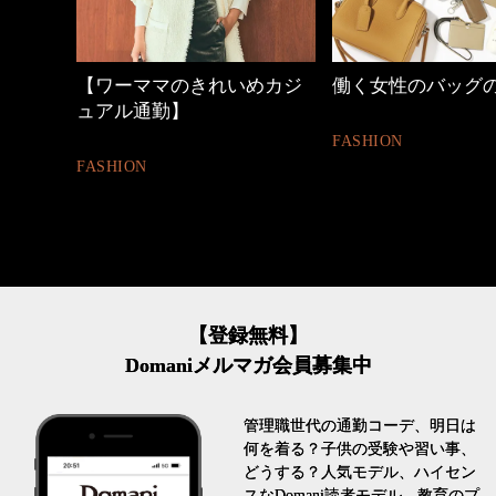
めカジ
働く女性のバッグの中身
優木まおみさん「
割。」
FASHION
LIFESTYLE
【登録無料】
Domaniメルマガ会員募集中
管理職世代の通勤コーデ、明日は
何を着る？子供の受験や習い事、
どうする？人気モデル、ハイセン
スなDomani読者モデル、教育のプ