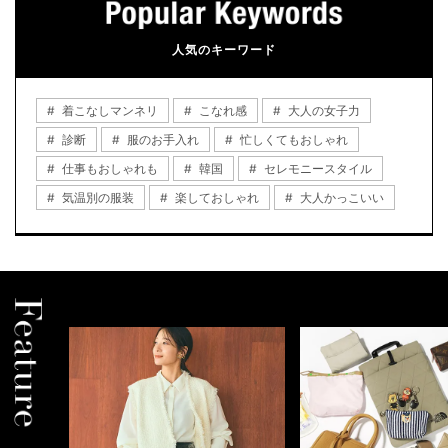
人気のキーワード
着こなしマンネリ
こなれ感
大人の女子力
診断
服のお手入れ
忙しくてもおしゃれ
仕事もおしゃれも
韓国
セレモニースタイル
気温別の服装
楽しておしゃれ
大人かっこいい