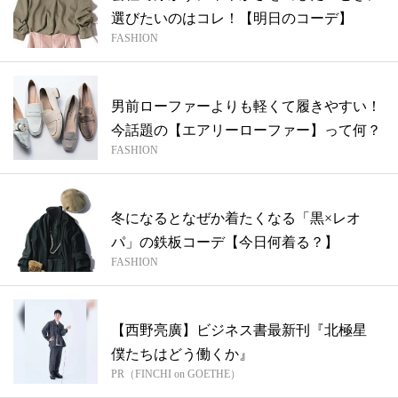
選びたいのはコレ！【明日のコーデ】
FASHION
男前ローファーよりも軽くて履きやすい！
今話題の【エアリーローファー】って何？
FASHION
冬になるとなぜか着たくなる「黒×レオ
パ」の鉄板コーデ【今日何着る？】
FASHION
【西野亮廣】ビジネス書最新刊『北極星
僕たちはどう働くか』
PR（FINCHI on GOETHE）