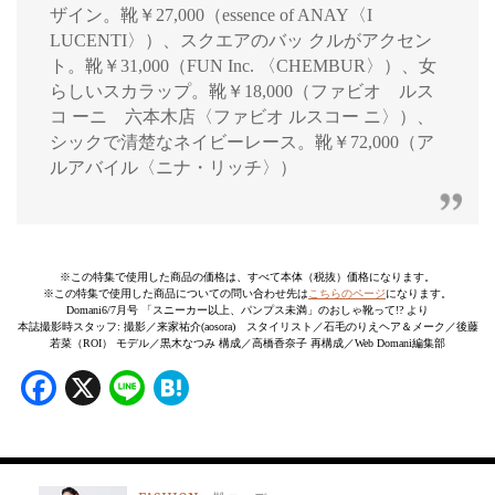
ザイン。靴￥27,000（essence of ANAY〈I
LUCENTI〉）、スクエアのバッ クルがアクセン
ト。靴￥31,000（FUN Inc. 〈CHEMBUR〉）、女
らしいスカラップ。靴￥18,000（ファビオ ルス
コ ーニ 六本木店〈ファビオ ルスコー ニ〉）、
シックで清楚なネイビーレース。靴￥72,000（ア
ルアバイル〈ニナ・リッチ〉）
※この特集で使用した商品の価格は、すべて本体（税抜）価格になります。
※この特集で使用した商品についての問い合わせ先は
こちらのページ
になります。
Domani6/7月号 「スニーカー以上、パンプス未満」のおしゃ靴って!? より
本誌撮影時スタッフ: 撮影／来家祐介(aosora) スタイリスト／石毛のりえヘア＆メーク／後藤
若菜（ROI） モデル／黒木なつみ 構成／高橋香奈子 再構成／Web Domani編集部
Facebook
X
Line
Hatena