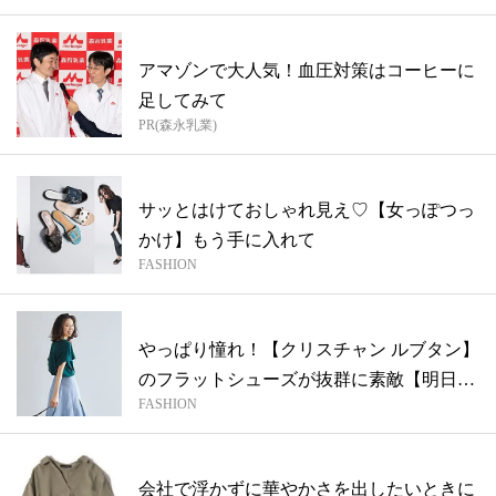
アマゾンで大人気！血圧対策はコーヒーに
足してみて
PR(森永乳業)
サッとはけておしゃれ見え♡【女っぽつっ
かけ】もう手に入れて
FASHION
やっぱり憧れ！【クリスチャン ルブタン】
のフラットシューズが抜群に素敵【明日何
FASHION
着...
会社で浮かずに華やかさを出したいときに