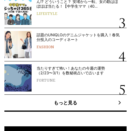
ん!? どういうこと？ 安堵から一転、女の勘はほ
ぼほぼ当たる！【中学生ママ（40…
LIFESTYLE
話題のUNIQLOのデニムジャケットを購入！春気
分投入のコーディネート
FASHION
当たりすぎて怖い！あなたの今週の運勢
（2/23〜3/1）を数秘術占いで占います
FORTUNE
もっと見る