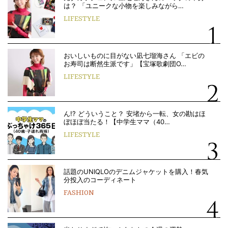
は？ 「ユニークな小物を楽しみながら…
LIFESTYLE
おいしいものに目がない凪七瑠海さん 「エビの
お寿司は断然生派です」【宝塚歌劇団O…
LIFESTYLE
ん!? どういうこと？ 安堵から一転、女の勘はほ
ぼほぼ当たる！【中学生ママ（40…
LIFESTYLE
話題のUNIQLOのデニムジャケットを購入！春気
分投入のコーディネート
FASHION