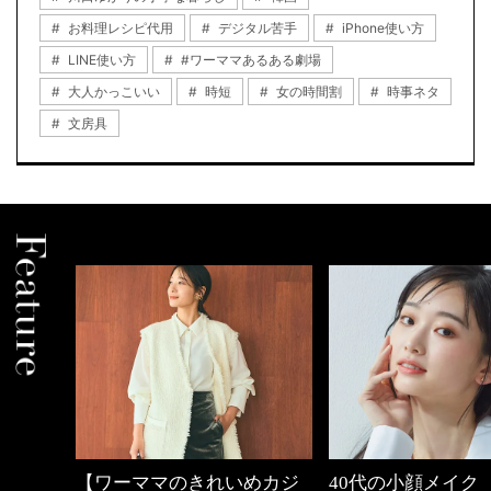
お料理レシピ代用
デジタル苦手
iPhone使い方
LINE使い方
#ワーママあるある劇場
大人かっこいい
時短
女の時間割
時事ネタ
文房具
めカジ
40代の小顔メイク
働く女性のバッグ