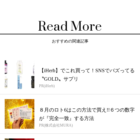
Read More
おすすめの関連記事
【iHerb】でこれ買って！SNSでバズってる
〝GOLD〟サプリ
PR(iHerb)
８月のロト6はこの方法で買え!!６つの数字
が『完全一致』する方法
PR(株式会社MURA)