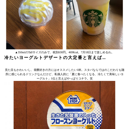
▲350mlのTallサイズのみで、税別630円。469Kcal。7月18日まで楽しめるわ。
冷たいヨーグルトデザートの大定番と言えば…
見た目もかわいいし、発酵好きの方にはオススメしたい1杯。スタバならではのこだわりも随
所に感じられるドリンクなんだけど、私個人的に「夏に食べたくなる、冷たくて美味しいヨ
ーグルト」1位と言えばやっぱりコチラ。笑