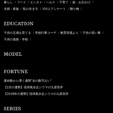
暮らし
フード
エンタメ
ヘルス
子育て
旅・お出かけ
/
/
/
/
/
/
夫婦・家族
私の生き方
100人アンケート
贈り物
/
/
/
/
EDUCATION
子供の五感を育てる
学校行事コーデ
教育現場より
子供の習い事
/
/
/
/
子供の進路・学校
/
MODEL
FORTUNE
運命数から導く週間“女の数字占い”
【2月の運勢】琉球風水志シウマの九星気学
【2026年の運勢】琉球風水志シウマの九星気学
SERIES