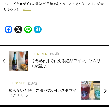
ド。
「イケ★ゲイ」
の独G(自)目線であんなことやそんなことをご紹介
しちゃうわ。
keisui
Facebook
X
Line
Hatena
LIFESTYLE
飲み物
【成城石井で買える絶品ワイン】ソムリ
エが選ぶ、…
LIFESTYLE
飲み物
知らないと損！スタバの0円カスタマイ
ズ♡「リン…