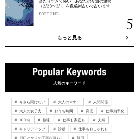
当たりすぎて怖い！あなたの今週の運勢
（2/23〜3/1）を数秘術占いで占います
FORTUNE
もっと見る
人気のキーワード
今さら聞けない
大人のマナー
人間関係
大人の女子力
おうち時間
育児
仕事効率化
100均
趣味
仕事も家庭も
夫婦
キャリアアップ
診断
仕事もおしゃれも
川口ゆかりの丁寧な暮らし
韓国