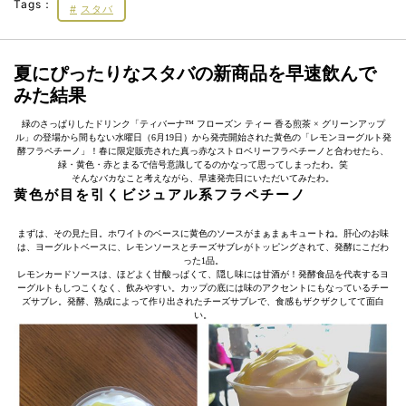
Tags：
スタバ
夏にぴったりなスタバの新商品を早速飲んで
みた結果
緑のさっぱりしたドリンク「ティバーナ™ フローズン ティー 香る煎茶 × グリーンアップ
ル」の登場から間もない水曜日（6月19日）から発売開始された黄色の「レモンヨーグルト発
酵フラペチーノ」！春に限定販売された真っ赤なストロベリーフラペチーノと合わせたら、
緑・黄色・赤とまるで信号意識してるのかなって思ってしまったわ。笑
そんなバカなこと考えながら、早速発売日にいただいてみたわ。
黄色が目を引くビジュアル系フラペチーノ
まずは、その見た目。ホワイトのベースに黄色のソースがまぁまぁキュートね。肝心のお味
は、ヨーグルトベースに、レモンソースとチーズサブレがトッピングされて、発酵にこだわ
った1品。
レモンカードソースは、ほどよく甘酸っぱくて、隠し味には甘酒が！発酵食品を代表するヨ
ーグルトもしつこくなく、飲みやすい。カップの底には味のアクセントにもなっているチー
ズサブレ。発酵、熟成によって作り出されたチーズサブレで、食感もザクザクしてて面白
い。