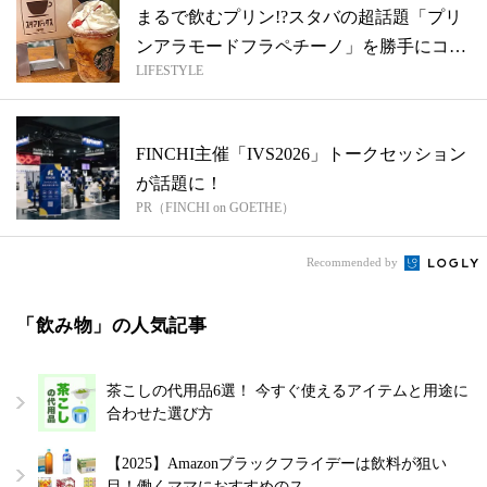
まるで飲むプリン!?スタバの超話題「プリ
ンアラモードフラペチーノ」を勝手にコン
LIFESTYLE
ビ...
FINCHI主催「IVS2026」トークセッション
が話題に！
PR（FINCHI on GOETHE）
Recommended by
「飲み物」の人気記事
茶こしの代用品6選！ 今すぐ使えるアイテムと用途に
合わせた選び方
【2025】Amazonブラックフライデーは飲料が狙い
目！働くママにおすすめのス…