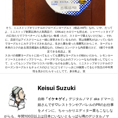
そう、ミニストップオリジナルのフローズンヨーグルト（税込140円）なの。いや、だって
よ、ミニストップ創業以来の人気商品で、120Kcalとカロリーも控えめ、シャーベットタイプ
の口当たりでフラペチーノにも負けない食感（ただ、ストローで吸えないけどね）。それ
に、店頭ではアイスクリームと一緒に保管されているものの、実は発酵乳がはいっているの
でヨーグルトにカテゴライズされるのよ。生きた菌を使った発酵乳だからこそ、ヨーグルト
本来のコクのある清涼感溢れる商品なの。120mlとコンパクトな内容量だけど、1個で十分満
足できる名品よ。笑
スタバの発酵ヨーグルトに比べてもとっても濃厚なヨーグルトの味わいだから、レモンカー
ドソースとかホイップクリーム、チーズサブレなんかのファンシーなものを欲っしてなくっ
て、とってもシンプルでかつコスパが良いものをお探しなら、ミニストップオリジナルのフ
ローズンヨーグルトもチョイスのひとつにどうぞ！いっきに10個買ってるヒゲ坊主の中年男
性を見かけたらそっとしてて。多分私よ。笑
Keisui Suzuki
自称
「イケ★ゲイ」
デジタルノマド aka ドマーニ
姐さんです♡レストランやアパレルのPRのお仕事
をメインに、ちゃっかりエディター業もこなしな
がらも、年間100日以上は日本にいないともっぱら噂のデジタルノマ