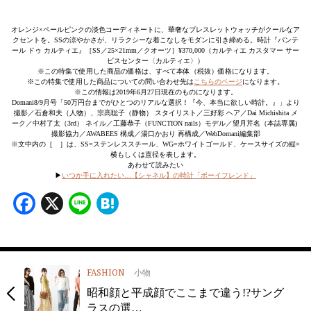
オレンジ×ペールピンクの淡色コーディネートに、華奢なブレスレットウォッチがクールなア
クセントを。SSの涼やかさが、リラクシーな着こなしをモダンに引き締める。時計『パンテ
ール ドゥ カルティエ』［SS／25×21mm／クオーツ］¥370,000（カルティエ カスタマー サー
ビスセンター〈カルティエ〉）
※この特集で使用した商品の価格は、すべて本体（税抜）価格になります。
※この特集で使用した商品についての問い合わせ先は
こちらのページ
になります。
※この情報は2019年6月27日現在のものになります。
Domani8/9月号「50万円台までがひとつのリアルな選択！『今、本当に欲しい時計。』」より
撮影／石倉和夫（人物）、宗髙聡子（静物） スタイリスト／三好彩 ヘア／Dai Michishita メ
ーク／中村了太（3rd） ネイル／工藤恭子（FUNCTION nails）モデル／望月芹名（本誌専属)
撮影協力／AWABEES 構成／湯口かおり 再構成／WebDomani編集部
※文中内の［ ］は、SS=ステンレススチール、WG=ホワイトゴールド、ケースサイズの縦×
横もしくは直径を表します。
あわせて読みたい
▶︎
いつか手に入れたい…【シャネル】の時計「ボーイフレンド」
Facebook
X
Line
Hatena
FASHION
小物
昭和顔と平成顔でここまで違う!?サング
ラスの選…