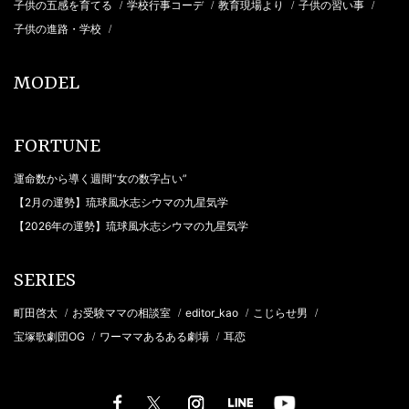
子供の五感を育てる
学校行事コーデ
教育現場より
子供の習い事
/
/
/
/
子供の進路・学校
/
MODEL
FORTUNE
運命数から導く週間“女の数字占い”
【2月の運勢】琉球風水志シウマの九星気学
【2026年の運勢】琉球風水志シウマの九星気学
SERIES
町田啓太
お受験ママの相談室
editor_kao
こじらせ男
/
/
/
/
宝塚歌劇団OG
ワーママあるある劇場
耳恋
/
/