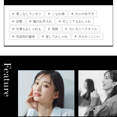
着こなしマンネリ
こなれ感
大人の女子力
診断
服のお手入れ
忙しくてもおしゃれ
仕事もおしゃれも
韓国
セレモニースタイル
気温別の服装
楽しておしゃれ
大人かっこいい