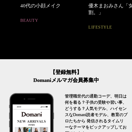
めカジ
40代の小顔メイク
優木まおみさん「
割。」
BEAUTY
LIFESTYLE
【登録無料】
Domaniメルマガ会員募集中
管理職世代の通勤コーデ、明日は
何を着る？子供の受験や習い事、
どうする？人気モデル、ハイセン
スなDomani読者モデル、教育のプ
ロたちから 発信されるタイムリ
ーなテーマをピックアップしてお