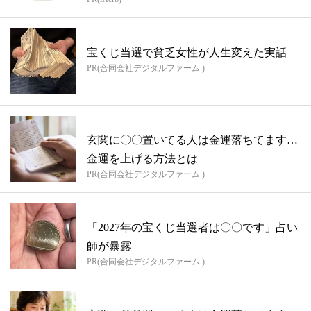
宝くじ当選で貧乏女性が人生変えた実話
PR(合同会社デジタルファーム )
玄関に〇〇置いてる人は金運落ちてます…
金運を上げる方法とは
PR(合同会社デジタルファーム )
「2027年の宝くじ当選者は〇〇です」占い
師が暴露
PR(合同会社デジタルファーム )