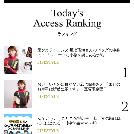
ランキング
元タカラジェンヌ 凪七瑠海さんのバッグの中身
は？ 「ユニークな小物を楽しみながら…
LIFESTYLE
おいしいものに目がない凪七瑠海さん 「エビの
お寿司は断然生派です」【宝塚歌劇団O…
LIFESTYLE
ん!? どういうこと？ 安堵から一転、女の勘はほ
ぼほぼ当たる！【中学生ママ（40…
LIFESTYLE