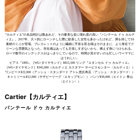
”カルティエ”の名品時計は数あれど、その優美な姿に憧れ度の高い『パンテール ドゥ カルテ
ィエ』。2017年、大々的にローンチした際に歓喜した女性も多かったけれど、満を持してSS
素材のミニが登場。ブレスレットのように繊細に手首を彩る様はそのままに、より身近でク
リーンな雰囲気となった。存在感はあっても主張しすぎないから、構えず身につけられる。
ローマ数字のインデックスがはっきりしているので、時間が見やすいのも忙しいワーママに
はうれしい。
ピアス『1895』［WG×ダイヤモンド］¥815,500 リング『エタンセル ドゥ カルティエ』
［WG×ダイヤモンド］¥345,000（カルティエ カスタマー サービスセンター〈カルティエ〉）
ワンピース¥22,000（アッシュ・スタンダード アトレ恵比寿店〈アッシュ・スタンダード〉）
キャミソール¥12,000（サザビーリーグ〈エキップモン〉） パンツ¥39,000（エイトン 青山
〈エイトン〉）
Cartier【カルティエ】
パンテール ドゥ カルティエ