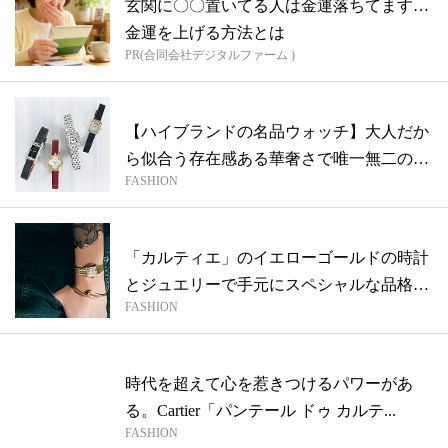
玄関に〇〇置いてる人は金運落ちてます…
金運を上げる方法とは
PR(合同会社デジタルファーム )
【ハイブランドの名品ウォッチ】大人だか
ら似合う存在感ある華奢さで唯一無二の品
FASHION
格を
「カルティエ」のイエローゴールドの時計
とジュエリーで手元にスペシャルな品格を
FASHION
【愛...
時代を超えて心を惹きつけるパワーがあ
る。Cartier「パンテール ドゥ カルテ...
FASHION