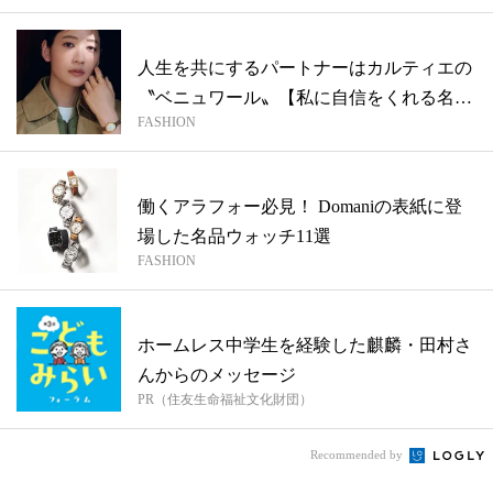
人生を共にするパートナーはカルティエの
〝ベニュワール〟【私に自信をくれる名品
FASHION
ウォ...
働くアラフォー必見！ Domaniの表紙に登
場した名品ウォッチ11選
FASHION
ホームレス中学生を経験した麒麟・田村さ
んからのメッセージ
PR（住友生命福祉文化財団）
Recommended by