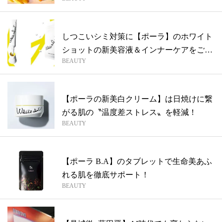
しつこいシミ対策に【ポーラ】のホワイト
ショットの新美容液＆インナーケアをご指
BEAUTY
名
【ポーラの新美白クリーム】は日焼けに繋
がる肌の〝温度差ストレス〟を軽減！
BEAUTY
【ポーラ B.A】のタブレットで生命美あふ
れる肌を徹底サポート！
BEAUTY