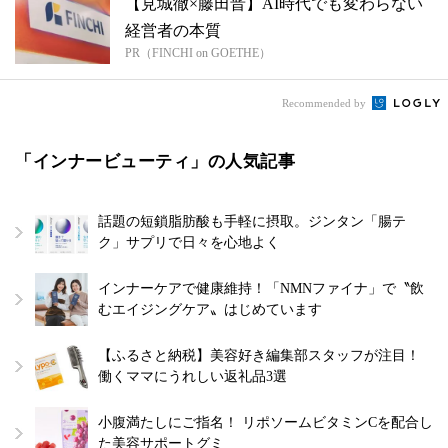
【見城徹×藤田晋】AI時代でも変わらない
経営者の本質
PR（FINCHI on GOETHE）
Recommended by
「インナービューティ」の人気記事
話題の短鎖脂肪酸も手軽に摂取。ジンタン「腸テ
ク」サプリで日々を心地よく
インナーケアで健康維持！「NMNファイナ」で〝飲
むエイジングケア〟はじめています
【ふるさと納税】美容好き編集部スタッフが注目！
働くママにうれしい返礼品3選
小腹満たしにご指名！ リポソームビタミンCを配合し
た美容サポートグミ