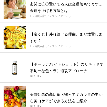
玄関に〇〇置いてる人は金運落ちてます…
金運を上げる方法とは
PR(合同会社デジタルファーム )
【宝くじ】外れ続ける理由、まだ放置しま
すか？
PR(合同会社デジタルファーム )
【ポーラ ホワイトショット】のリキッドで
不均一な色ムラに速攻アプローチ！
BEAUTY
美白効果の高い食べ物って？カラダの中か
ら美白ケアができる方法をご紹介
BEAUTY