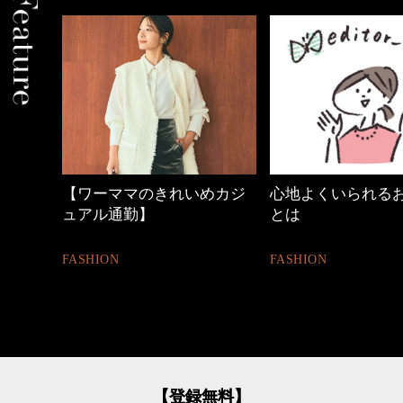
中身
【ワーママのきれいめカジ
心地よくいられる
ュアル通勤】
とは
FASHION
FASHION
【登録無料】