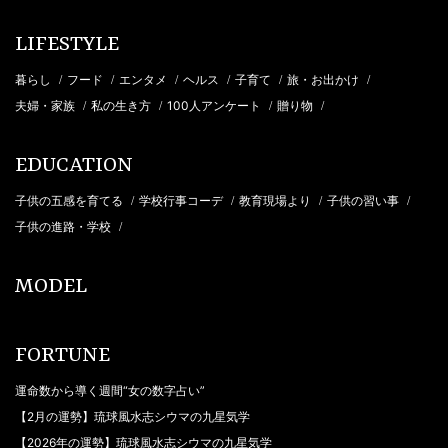
LIFESTYLE
暮らし
フード
エンタメ
ヘルス
子育て
旅・お出かけ
/
/
/
/
/
/
夫婦・家族
私の生き方
100人アンケート
贈り物
/
/
/
/
EDUCATION
子供の五感を育てる
学校行事コーデ
教育現場より
子供の習い事
/
/
/
/
子供の進路・学校
/
MODEL
FORTUNE
運命数から導く週間“女の数字占い”
【2月の運勢】琉球風水志シウマの九星気学
【2026年の運勢】琉球風水志シウマの九星気学