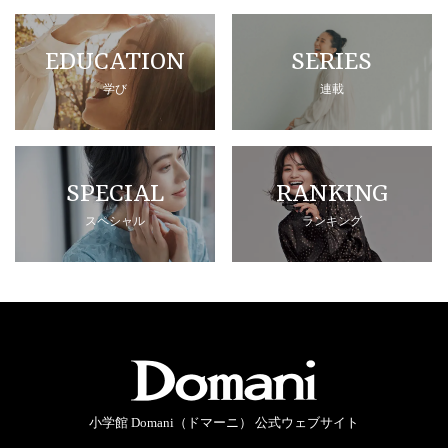
EDUCATION
SERIES
学び
連載
SPECIAL
RANKING
スペシャル
ランキング
小学館 Domani（ドマーニ） 公式ウェブサイト