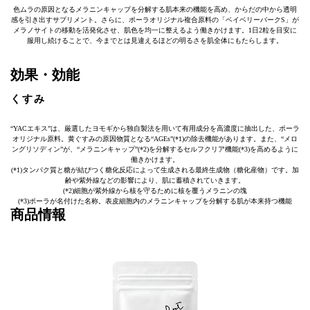
色ムラの原因となるメラニンキャップを分解する肌本来の機能を高め、からだの中から透明
感を引き出すサプリメント。さらに、ポーラオリジナル複合原料の「ベイベリーバークS」が
メラノサイトの移動を活発化させ、肌色を均一に整えるよう働きかけます。1日2粒を目安に
服用し続けることで、今までとは見違えるほどの明るさを肌全体にもたらします。
効果・効能
くすみ
“YACエキス”は、厳選したヨモギから独自製法を用いて有用成分を高濃度に抽出した、ポーラ
オリジナル原料。黄ぐすみの原因物質となる“AGEs”(*1)の除去機能があります。また、“メロ
ングリソディン”が、“メラニンキャップ”(*2)を分解するセルフクリア機能(*3)を高めるように
働きかけます。
(*1)タンパク質と糖が結びつく糖化反応によって生成される最終生成物（糖化産物）です。加
齢や紫外線などの影響により、肌に蓄積されていきます。
(*2)細胞が紫外線から核を守るために核を覆うメラニンの塊
(*3)ポーラが名付けた名称。表皮細胞内のメラニンキャップを分解する肌が本来持つ機能
商品情報