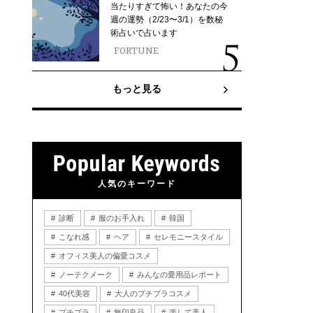
当たりすぎて怖い！あなたの今
週の運勢（2/23〜3/1）を数秘
術占いで占います
FORTUNE
もっと見る
人気のキーワード
診断
服のお手入れ
韓国
こなれ感
ヘア
セレモニースタイル
オフィス美人の偏愛コスメ
ノーテクメーク
みんなの愛用品レポート
40代美容
大人のプチプラコスメ
プチプラ
無印良品
楽して美人