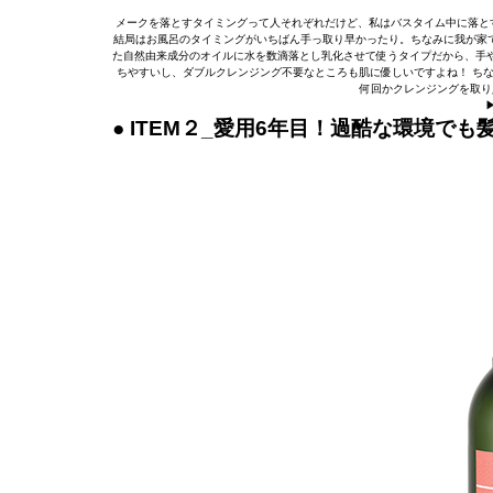
メークを落とすタイミングって人それぞれだけど、私はバスタイム中に落と
結局はお風呂のタイミングがいちばん手っ取り早かったり。ちなみに我が家
た自然由来成分のオイルに水を数滴落とし乳化させて使うタイプだから、手
ちやすいし、ダブルクレンジング不要なところも肌に優しいですよね！ ち
何回かクレンジングを取り
● ITEM２_愛用6年目！過酷な環境