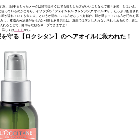
す派。1日中まとったメークは帰宅後すぐにでも落とした方がいいことなんて重々承知、とはいえ、
で使っているのがこちら、
イソップ
の「
フェイシャル クレンジング オイル 39
」。たっぷり配合され
や顔が濡れていても大丈夫、というか濡れている方がむしろ好都合。肌が温まっている方が汚れも落
なみに、皮脂の分泌量が女性の2〜3倍もある男性は、洗顔では落としきれない汚れもあるので、週に
入れることで、健やかな肌をキープできますよ！
▶︎ 詳しくは
こちら
から。
でも髪を守る【ロクシタン】のヘアオイルに救われた！