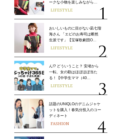
ークな小物を楽しみながら…
LIFESTYLE
おいしいものに目がない凪七瑠
海さん 「エビのお寿司は断然
生派です」【宝塚歌劇団O…
LIFESTYLE
ん!? どういうこと？ 安堵から
一転、女の勘はほぼほぼ当た
る！【中学生ママ（40…
LIFESTYLE
話題のUNIQLOのデニムジャケ
ットを購入！春気分投入のコー
ディネート
FASHION