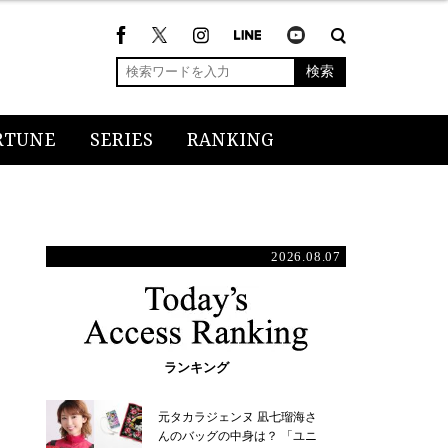
検索
RTUNE
SERIES
RANKING
2026.08.07
ランキング
元タカラジェンヌ 凪七瑠海さ
んのバッグの中身は？ 「ユニ