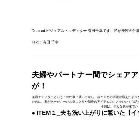
Domani ビジュアル・エディター 有田千幸です。私が美容
Text：
有田 千幸
夫婦やパートナー間でシェア
が！
美容エディターというこの仕事に就いてから、益々夫との話題が増えたようが
たのに、私があーだこーだお気に入りや新作のアイテムのことをひたすら話す
今回は、そんな我が家でシ
● ITEM１_夫も洗い上がりに驚いた【