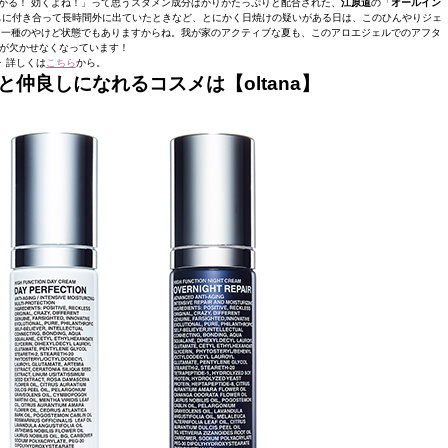
かる！ 効くよね！」って思うスタメン成分ばかりがたっぷりと配合された、
江原道
の「
オールイン
もに付き合って長時間外に出ていたときなど、とにかく日焼けの疑いがある日は、このひんやりジェ
、一種のやけど状態でもありますからね。我が家のアクティブな夏も、このアロエジェルでのアフタ
が欠かせなくなっています！
▶︎ 詳しくは
こちら
から。
夫と仲良しになれるコスメは【oltana】