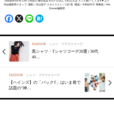
Domani8/9月号 GAP UNIQLO 無印良品 PLST GUおしゃれな人は”メンズ買い”してます♥ より
本誌撮影時スタッフ: 撮影／寺山恵子 スタイリスト／三好 彩 構成／今村紗代子 再構成／Web
Domani編集部
Facebook
X
Line
Hatena
FASHION
シャツ・ブラウスコーデ
黒シャツ・Tシャツコーデ20選 | 30代
40…
FASHION
シャツ・ブラウスコーデ
【ヘインズ】の「パックT」はいま巷で
話題の”神…