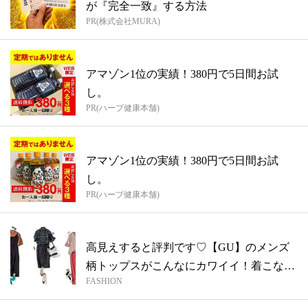
が『完全一致』する方法
PR(株式会社MURA)
アマゾン1位の実績！380円で5日間お試
し。
PR(ハーブ健康本舗)
アマゾン1位の実績！380円で5日間お試
し。
PR(ハーブ健康本舗)
高見えすると評判です♡【GU】のメンズ
柄トップスがこんなにカワイイ！着こなし
FASHION
実例...