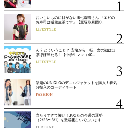
おいしいものに目がない凪七瑠海さん 「エビの
お寿司は断然生派です」【宝塚歌劇団O…
LIFESTYLE
ん!? どういうこと？ 安堵から一転、女の勘はほ
ぼほぼ当たる！【中学生ママ（40…
LIFESTYLE
話題のUNIQLOのデニムジャケットを購入！春気
分投入のコーディネート
FASHION
当たりすぎて怖い！あなたの今週の運勢
（2/23〜3/1）を数秘術占いで占います
FORTUNE