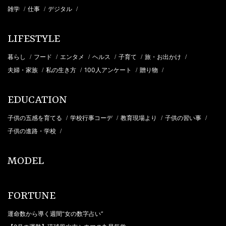
雑学
仕事
デジタル
/
/
/
LIFESTYLE
暮らし
フード
エンタメ
ヘルス
子育て
旅・お出かけ
/
/
/
/
/
/
夫婦・家族
私の生き方
100人アンケート
贈り物
/
/
/
/
EDUCATION
子供の五感を育てる
学校行事コーデ
教育現場より
子供の習い事
/
/
/
/
子供の進路・学校
/
MODEL
FORTUNE
運命数から導く週間“女の数字占い”