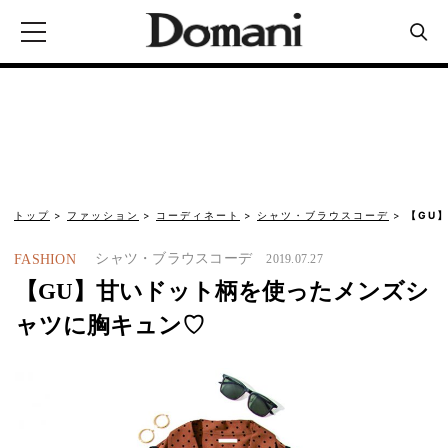
トップ
ファッション
コーディネート
シャツ・ブラウスコーデ
【GU
シャツ・ブラウスコーデ
FASHION
2019.07.27
【GU】甘いドット柄を使ったメンズシ
ャツに胸キュン♡