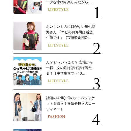
ークな小物を楽しみながら…
LIFESTYLE
おいしいものに目がない凪七瑠
海さん 「エビのお寿司は断然
生派です」【宝塚歌劇団O…
LIFESTYLE
ん!? どういうこと？ 安堵から
一転、女の勘はほぼほぼ当た
る！【中学生ママ（40…
LIFESTYLE
話題のUNIQLOのデニムジャケ
ットを購入！春気分投入のコー
ディネート
FASHION