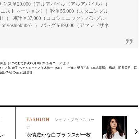
ージ] ブラウス￥20,000（アルアバイル〈アルアバイル〉）
〈エストネーション〉）靴￥55,000（スタニングル
AN〉） 時計￥37,000（ココシュニック）バングル
muller of yoshiokubo〉） バッグ￥89,000（アマン〈ザネ
る!?問題は3つのあで解決♥7月 8月の2か月コーデ より
イリスト／亀 恭子 ヘア＆メーク／冬木慎一（Sui） モデル／望月芹名（本誌専属） 構成／旧井菜月 再
成／Web Domani編集部
FASHION
コ
シャツ・ブラウスコー
デ
レ
表情豊かな白ブラウスが一枚