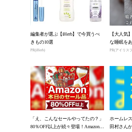
編集者が選ぶ【iHerb】で今買うべ
【大人気
きもの10選
な睡眠を
PR(iHerb)
PR(アイリス
「え、こんなセールやってたの？」
ホームレ
80％OFF以上が続々登場！Amazonの
田村さん