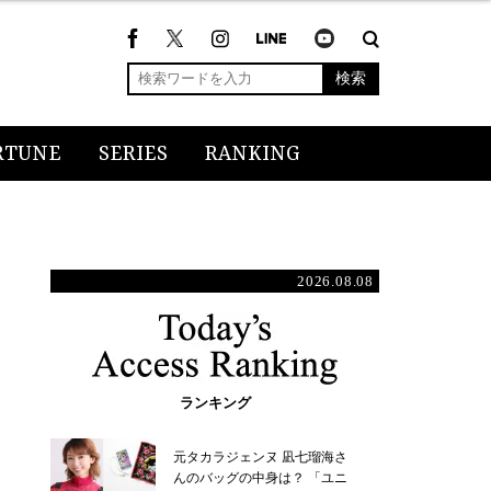
検索
RTUNE
SERIES
RANKING
2026.08.08
ランキング
元タカラジェンヌ 凪七瑠海さ
んのバッグの中身は？ 「ユニ