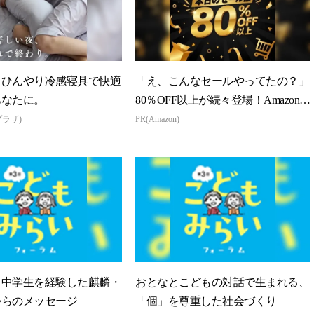
】ひんやり冷感寝具で快適
「え、こんなセールやってたの？」
あなたに。
80％OFF以上が続々登場！Amazonの
本気が...
プラザ)
PR(Amazon)
ス中学生を経験した麒麟・
おとなとこどもの対話で生まれる、
からのメッセージ
「個」を尊重した社会づくり