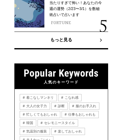
当たりすぎて怖い！あなたの今
週の運勢（2/23〜3/1）を数秘
術占いで占います
FORTUNE
もっと見る
人気のキーワード
着こなしマンネリ
こなれ感
大人の女子力
診断
服のお手入れ
忙しくてもおしゃれ
仕事もおしゃれも
韓国
セレモニースタイル
気温別の服装
楽しておしゃれ
大人かっこいい