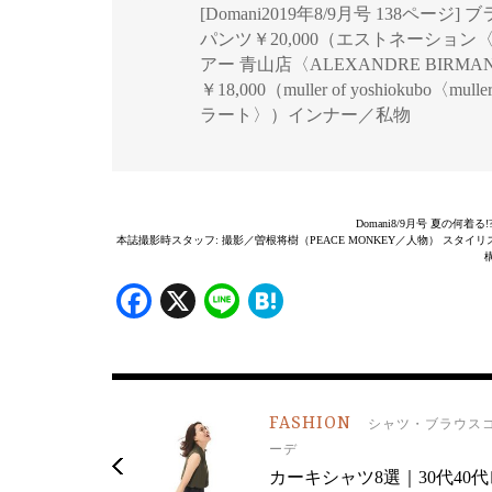
[Domani2019年8/9月号 138ペ
パンツ￥20,000（エストネーション
アー 青山店〈ALEXANDRE BIRM
￥18,000（muller of yoshiokubo〈
ラート〉）インナー／私物
Domani8/9月号 夏の何着
本誌撮影時スタッフ: 撮影／曽根将樹（PEACE MONKEY／人物） スタ
構
Facebook
X
Line
Hatena
FASHION
シャツ・ブラウス
ーデ
カーキシャツ8選｜30代40代