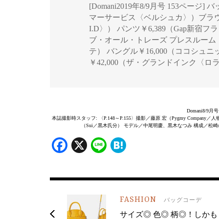
[Domani2019年8/9月号 153ペー
マーサービス〈ベルシュカ〉）ブラウス￥1
I.D〉） パンツ￥6,389（Gap新宿
ブ・オール・トレーズ プレスルーム〈ラ
テ） バングル￥16,000（ココシュ
￥42,000（ザ・グランドインク〈ロ
Domani8/9
本誌撮影時スタッフ: 〈P.148～P.155〉撮影／藤原 宏（Pygmy Co
（Sui／黒木氏分） モデル／中尾明慶、黒木なつみ 構成／松崎のぞ
Facebook
X
Line
Hatena
FASHION
バッグコーデ
サイズ◎ 色◎ 柄◎！しかも