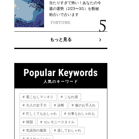
当たりすぎて怖い！あなたの今
週の運勢（2/23〜3/1）を数秘
術占いで占います
FORTUNE
もっと見る
人気のキーワード
着こなしマンネリ
こなれ感
大人の女子力
診断
服のお手入れ
忙しくてもおしゃれ
仕事もおしゃれも
韓国
セレモニースタイル
気温別の服装
楽しておしゃれ
大人かっこいい