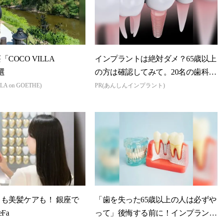
COCO VILLA
インプラントは絶対ダメ？65歳以上
選
の方は確認してみて。20名の歯科医
師監修のガイ...
LA on GOETHE)
PR(あんしんインプラント)
も美髪ケアも！ 銀座で
「歯を失った65歳以上の人は必ずや
Fa
って」後悔する前に！インプラント