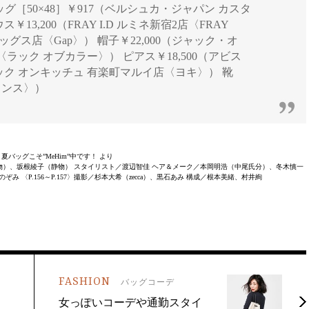
ジ] バッグ［50×48］￥917（ベルシュカ・ジャパン カスタ
3,200（FRAY I.D ルミネ新宿2店〈FRAY
フラッグス店〈Gap〉） 帽子￥22,000（ジャック・オ
ック オブカラー〉） ピアス￥18,500（アビス
ニック オンキッチュ 有楽町マルイ店〈ヨキ〉） 靴
ランス〉）
月号 夏バッグこそ”MeHim”中です！ より
mpany／人物）、坂根綾子（静物） スタイリスト／渡辺智佳 ヘア＆メーク／本岡明浩（中尾氏分）、冬木慎一
み 〈P.156～P.157〉撮影／杉本大希（zecca）、黒石あみ 構成／根本美緒、村井絢
FASHION
バッグコーデ
女っぽいコーデや通勤スタイ