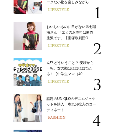
ークな小物を楽しみながら…
LIFESTYLE
おいしいものに目がない凪七瑠
海さん 「エビのお寿司は断然
生派です」【宝塚歌劇団O…
LIFESTYLE
ん!? どういうこと？ 安堵から
一転、女の勘はほぼほぼ当た
る！【中学生ママ（40…
LIFESTYLE
話題のUNIQLOのデニムジャケ
ットを購入！春気分投入のコー
ディネート
FASHION