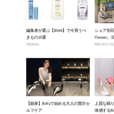
編集者が選ぶ【iHerb】で今買うべ
シェア別荘「
きもの10選
Owners」3
PR(iHerb)
PR(COCO VIL
【銀座】ReFaで始める大人の贅沢セ
上質な眠り
ルフケア
体感するRe