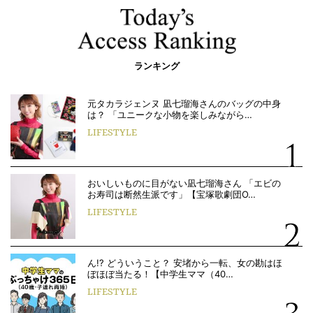
ランキング
元タカラジェンヌ 凪七瑠海さんのバッグの中身
は？ 「ユニークな小物を楽しみながら…
LIFESTYLE
おいしいものに目がない凪七瑠海さん 「エビの
お寿司は断然生派です」【宝塚歌劇団O…
LIFESTYLE
ん!? どういうこと？ 安堵から一転、女の勘はほ
ぼほぼ当たる！【中学生ママ（40…
LIFESTYLE