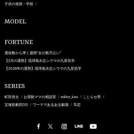
子供の進路・学校
/
MODEL
FORTUNE
運命数から導く週間“女の数字占い”
【2月の運勢】琉球風水志シウマの九星気学
【2026年の運勢】琉球風水志シウマの九星気学
SERIES
町田啓太
お受験ママの相談室
editor_kao
こじらせ男
/
/
/
/
宝塚歌劇団OG
ワーママあるある劇場
耳恋
/
/