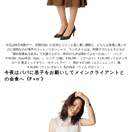
今日は終日内勤デー。空調が効いた社内とジメッと蒸し暑い通勤と、どちらも快適に過ごす
のに便利なのが薄手のコットンリネンシャツ。ランチタイムは、同僚ママたちと子どもの
〝面白短冊あるある〟で大盛り上がり。昨日の七夕は晴れてよかったね～！ バッグ
￥38,000（Epoi本店〈Epoi〉） リング［5連］￥86,000・［ゴールド］￥135,000（イセタンサ
ローネ 東京ミッドタウン〈カラットアー〉） 時計￥37,000（ココシュニック） 靴
￥36,000（ウィム ガゼット 丸の内店〈ウィム ガゼット〉）
今夜はパパに息子をお願いしてメインクライアントと
の会食へ《F+n’》