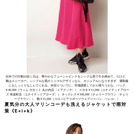
社外での行動が続く日は、華やかなフューシャピンクをシックな黒で引き締めて。だけど、
靴はスニーカー。シンプルな黒のミニマルデザインなら、カジュアルになりすぎず、通勤服
にもしっくりなじんでくれる。外回りついでに、市場調査してから帰ろうかな。バッグ
￥40,000（ウィム ガゼット 丸の内店〈イアクッチ〉） メガネ￥11,000（ユナイテッドアロー
ズ 有楽町店〈ユナイテッドアローズ〉） ネックレス￥340,000（チェリーブラウン〈チェリ
ーブラウン〉） 靴￥15,000（コロンビアスポーツウェアジャパン〈ソレル〉）
夏気分の大人マリンコーデも洗えるジャケットで雨対
策《E+i+k》