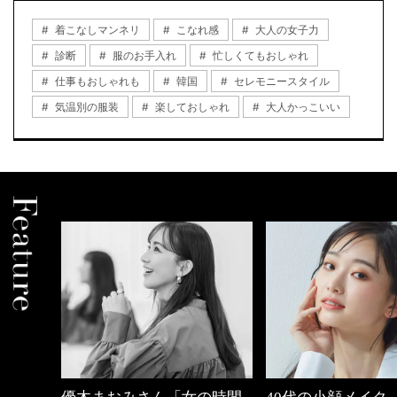
着こなしマンネリ
こなれ感
大人の女子力
診断
服のお手入れ
忙しくてもおしゃれ
仕事もおしゃれも
韓国
セレモニースタイル
気温別の服装
楽しておしゃれ
大人かっこいい