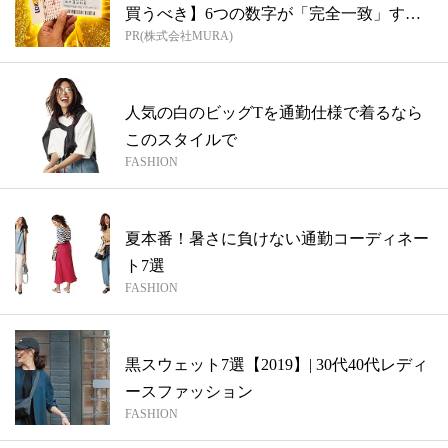
買うべき】6つの数字が「完全一致」する
PR(株式会社MURA)
方...
人気の白のビッグTを通勤仕様で着るなら
このスタイルで
FASHION
夏本番！暑さに負けない通勤コーディネー
ト7選
FASHION
黒スウェット7選【2019】| 30代40代レディ
ースファッション
FASHION