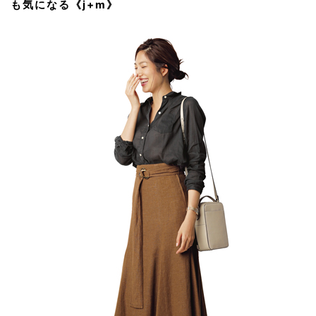
も気になる《j+m》