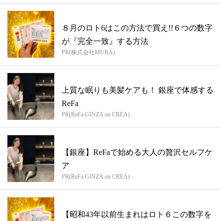
８月のロト6はこの方法で買え!!６つの数字
が『完全一致』する方法
PR(株式会社MURA)
上質な眠りも美髪ケアも！ 銀座で体感する
ReFa
PR(ReFa GINZA on CREA)
【銀座】ReFaで始める大人の贅沢セルフケ
ア
PR(ReFa GINZA on CREA)
【昭和43年以前生まれはロト６この数字を