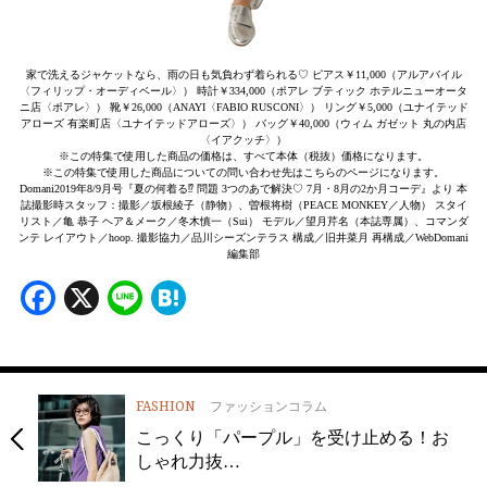
家で洗えるジャケットなら、雨の日も気負わず着られる♡ ピアス￥11,000（アルアバイル
〈フィリップ・オーディベール〉） 時計￥334,000（ポアレ ブティック ホテルニューオータ
ニ店〈ポアレ〉） 靴￥26,000（ANAYI〈FABIO RUSCONI〉） リング￥5,000（ユナイテッド
アローズ 有楽町店〈ユナイテッドアローズ〉） バッグ￥40,000（ウィム ガゼット 丸の内店
〈イアクッチ〉）
※この特集で使用した商品の価格は、すべて本体（税抜）価格になります。
※この特集で使用した商品についての問い合わせ先はこちらのページになります。
Domani2019年8/9月号『夏の何着る⁉︎ 問題 3つのあで解決♡ 7月・8月の2か月コーデ』より 本
誌撮影時スタッフ：撮影／坂根綾子（静物）、曽根将樹（PEACE MONKEY／人物） スタイ
リスト／亀 恭子 ヘア＆メーク／冬木慎一（Sui） モデル／望月芹名（本誌専属）、コマンダ
ンテ レイアウト／hoop. 撮影協力／品川シーズンテラス 構成／旧井菜月 再構成／WebDomani
編集部
Facebook
X
Line
Hatena
FASHION
ファッションコラム
こっくり「パープル」を受け止める！お
しゃれ力抜…