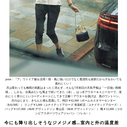
point：『ア』ウトドア服を活用！雨・風に強いだけでなく透湿性も抜群だから汗をかいても
蒸れにくい！
月は変わっても梅雨の気配はまったく消えず…そんな7月初日の天気予報は「一日強い雨模
様」。しかも、台風みたいな風まで吹いてきた（涙）。はっ水アウター＆スニーカーで、濡
れにくく滑りにくいコーディネートにしてきて正解！アウターを脱げば、黒のワントーン。
月のはじまり、きちんと感も意識して。時計￥62,000（ボームカスタマーセンター
〈BAUME〉） リング￥5,000（ユナイテッドアローズ 有楽町店〈ユナイテッドアローズ〉）
バッグ￥137,000（J&M デヴィッドソン 青山店〈J&M デヴィッドソン〉） 靴￥15,000（コロ
ンビアスポーツウェアジャパン〈ソレル〉）
今にも降り出しそうなジメジメ感…室内と外の温度差