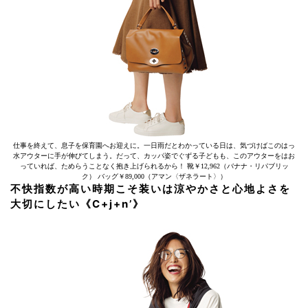
仕事を終えて、息子を保育園へお迎えに。一日雨だとわかっている日は、気づけばこのはっ
水アウターに手が伸びてしまう。だって、カッパ姿でぐずる子どもも、このアウターをはお
っていれば、ためらうことなく抱き上げられるから！ 靴￥12,962（バナナ・リパブリッ
ク） バッグ￥89,000（アマン〈ザネラート〉）
不快指数が高い時期こそ装いは涼やかさと心地よさを
大切にしたい《C+j+n’》