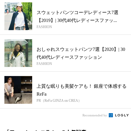
スウェットパンツコーデレディース7選
【2019】| 30代40代レディースファッ...
FASHION
おしゃれスウェットパンツ7選【2020】| 30
代40代レディースファッション
FASHION
上質な眠りも美髪ケアも！ 銀座で体感する
ReFa
PR（ReFa GINZA on CREA）
Recommended by