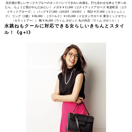
光沢感が美しいサックスブルーのタックパンツできれいめ感を。打ち合わせを終えて外へ出
たら…ちょうど雨がやんだみたい！ メガネ￥11,000（ユナイテッドアローズ 有楽町店〈ユナ
イテッドアローズ〉） バッグ￥27,000（ANAYI〈ANAYI〉） 時計￥37,000（ココシュニッ
ク） リング［5連］￥86,000・［ゴールド］￥135,000（イセタンサローネ 東京ミッドタウン
〈カラットアー〉） 靴￥36,000（ウィム ガゼット 丸の内店〈ウィム ガゼット〉）
水跳ねもクールに対応できる女らしいきちんとスタイ
ル！《g+l》