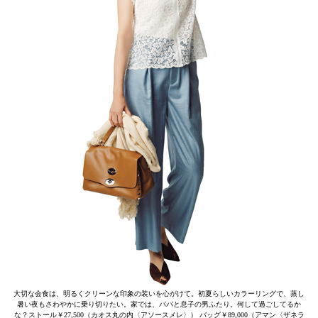
大切な会食は、明るくクリーンな印象の装いを心がけて。初夏らしいカラーリングで、蒸し
暑い夜もさわやかに乗り切りたい。家では、パパと息子の男ふたり。何して過ごしてるか
な？ストール￥27,500（カオス丸の内〈アソースメレ〉） バッグ￥89,000（アマン〈ザネラ