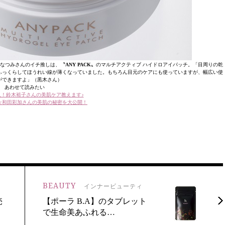
木なつみさんのイチ推しは、〝
ANY PACK
〟のマルチアクティブ ハイドロアイパッチ。「目周りの乾
ふっくらしてほうれい線が薄くなっていました。もちろん目元のケアにも使っていますが、幅広い使
ができますよ」（黒木さん）
あわせて読みたい
人！鈴木裕子さんの美肌ケア教えます♪
☆和田彩加さんの美肌の秘密を大公開！
BEAUTY
インナービューティ
売
【ポーラ B.A】のタブレット
で生命美あふれる…