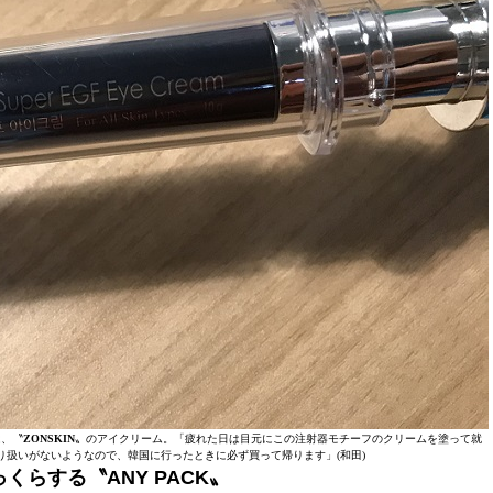
は、〝
ZONSKIN
〟のアイクリーム。「疲れた日は目元にこの注射器モチーフのクリームを塗って就
り扱いがないようなので、韓国に行ったときに必ず買って帰ります」(和田)
らする〝ANY PACK〟