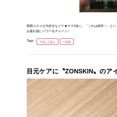
韓国コスメが大好きなイケ★ママ3名に、「これは絶対！」とい
お疲れ肌にパワーをチャージ！
Tags：
楽して美人
韓国
目元ケアに〝ZONSKIN〟のア