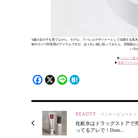
6歳の女の子を育てながら、モデル、アパレルデザイナーとして活躍する黒
燥や小ジワ対策用のアイテムですが、ほうれい線に貼ってみたら、翌朝肌が
い方
▶
ヘルシー美
▶
美容フリーク
Facebook
X
Line
Hatena
BEAUTY
インナービューティ
化粧水はドラッグストアで
ってるアレで！Dom…