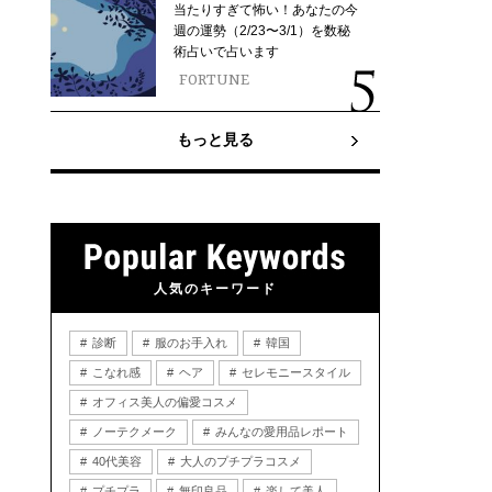
当たりすぎて怖い！あなたの今
週の運勢（2/23〜3/1）を数秘
術占いで占います
FORTUNE
もっと見る
人気のキーワード
診断
服のお手入れ
韓国
こなれ感
ヘア
セレモニースタイル
オフィス美人の偏愛コスメ
ノーテクメーク
みんなの愛用品レポート
40代美容
大人のプチプラコスメ
プチプラ
無印良品
楽して美人