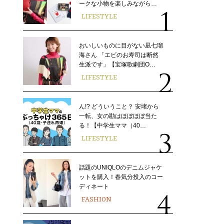
ークな小物を楽しみながら…
LIFESTYLE
おいしいものに目がない凪七瑠
海さん 「エビのお寿司は断然
生派です」【宝塚歌劇団O…
LIFESTYLE
ん!? どういうこと？ 安堵から
一転、女の勘はほぼほぼ当た
る！【中学生ママ（40…
LIFESTYLE
話題のUNIQLOのデニムジャケ
ットを購入！春気分投入のコー
ディネート
FASHION