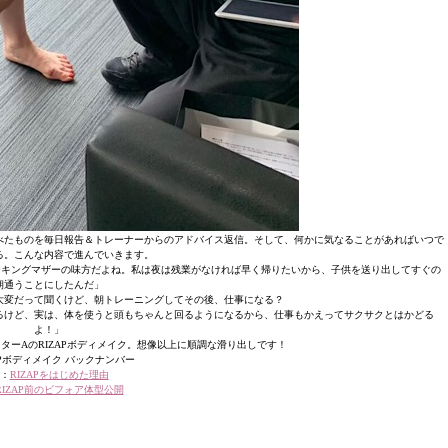
で食べたものを毎日報告＆トレーナーからのアドバイス返信。そして、何かに気なることがあればいつで
る。こんな内容で進んでいきます。
いワーキングマザーの味方だよね。私は夜は残業がなければ早く帰りたいから、子供を送り出してすぐの
朝通うことにしたんだ」
り大変だって聞くけど、朝トレーニングしてその後、仕事になる？
るけど、実は、体を使うと頭もちゃんと回るようになるから、仕事もかえってサクサクとはかどる
よ！」
ターAのRIZAPボディメイク。想像以上に順調な滑り出しです！
APボディメイク バックナンバー
：
RIZAPをはじめた理由
RIZAP前のビフォア体型公開