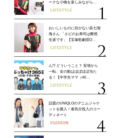
ークな小物を楽しみながら…
LIFESTYLE
おいしいものに目がない凪七瑠
海さん 「エビのお寿司は断然
生派です」【宝塚歌劇団O…
LIFESTYLE
ん!? どういうこと？ 安堵から
一転、女の勘はほぼほぼ当た
る！【中学生ママ（40…
LIFESTYLE
話題のUNIQLOのデニムジャケ
ットを購入！春気分投入のコー
ディネート
FASHION