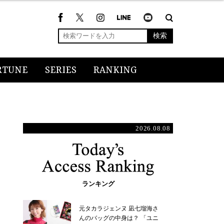
検索
RTUNE
SERIES
RANKING
2026.08.08
ランキング
元タカラジェンヌ 凪七瑠海さ
んのバッグの中身は？ 「ユニ