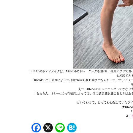
RIZAPのボディメイクは、1回50分のトレーニングを週2回。専用アプリ
も相談でき
「RIZAPって、店舗によっては朝7時から夜11時までなんだって。忙し
えー。RIZAPのトレーニングってかな
「もちろん、トレーニング内容によっては、体に疲労感を感じるときはあ
というわけで、とっても心配していたライ
★RIZ
１
２：
Facebook
X
Line
Hatena