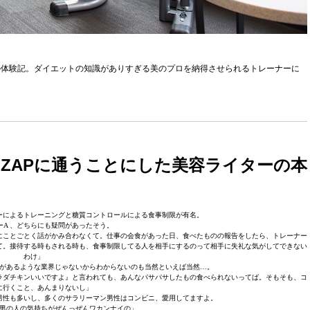
ーの体験記。ダイエットの知識がありすぎる美のプロを納得させられるトレーナーに
IZAPに通うことにした美容ライターの本
ーによるトレーニングと糖質コントロールによる食事制限が有名。
ーA 、どちらにも疑問があったそう。
にことごとく話がかみ合わなくて。仕事の会食があった日、食べたものの報告をしたら、トレーナー
て。接待する時もされる時も、食事制限してる人を相手にするのって相手に失礼な気がしてできない
わけ」
があるような業界じゃないからわからないのも当然といえば当然…。
ラダチキンいいですよ』と言われても、あんなパサパサしたもの食べられないってば。そもそも、コ
に行くこと、あんまりないし」
男性も多いし、多くのサラリーマン男性はコンビニ、愛用してますよ。
男の人の気持ちがぜんっぜんワカンナイの」