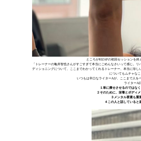
ところがRIZAPの初回セッションを
「トレーナーの亀井智也さんがすごすぎて本当にごめんなさいって感じ。リ
ディショニングについて、ここまでわかってくれるトレーナー、本当に珍し
についてもムチャなこ
いつもは辛口なライターAが、ここまで人をベ
ライターA
１単に痩せさせるのではなく
２そのために、栄養とボディメ
３メンタル要素も重
４この人と話していると