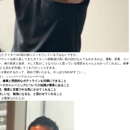
終えたライターAの顔が妙にスッキリしているではないですか。
バウンドを繰り返してきたダイエット経験値の高い私の話がなんでもわかるのよ。運動、栄養、コン
い。体の長所と短所、そして私がこうなりたいと思っている理想をちゃんとわかってくれるし。食事
とも言わず共感してくれてびっくりすぎる」
タ褒めするのって、初めて聞いたかも。やっぱりRIZAPすごい…。
曰く、いいパーソナルトレーナーは
、健康と理想的なボディラインを目標にできること
ークのトレーニングについての知識が豊富にあること
要。態度と言葉でやる気にさせてくれること
楽しいな、勉強になるな、と思わせてくれること
が重要なのだとか。