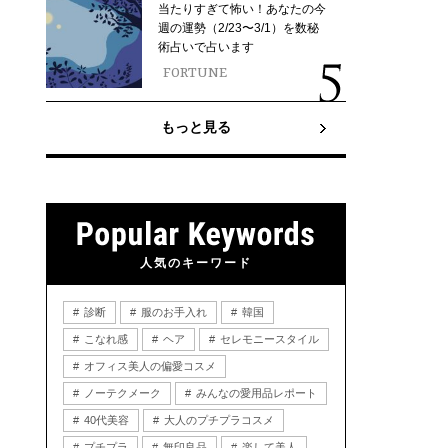
当たりすぎて怖い！あなたの今
週の運勢（2/23〜3/1）を数秘
術占いで占います
FORTUNE
もっと見る
人気のキーワード
診断
服のお手入れ
韓国
こなれ感
ヘア
セレモニースタイル
オフィス美人の偏愛コスメ
ノーテクメーク
みんなの愛用品レポート
40代美容
大人のプチプラコスメ
プチプラ
無印良品
楽して美人