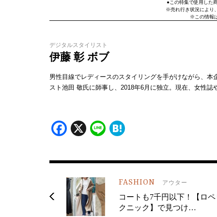
●この特集で使用した
※売れ行き状況により
※この情報は
デジタルスタイリスト
伊藤 彰 ボブ
男性目線でレディースのスタイリングを手がけながら、本企
スト池田 敬氏に師事し、2018年6月に独立。現在、女性
Facebook
X
Line
Hatena
FASHION
アウター
コートも7千円以下！【ロペ
クニック】で見つけ…