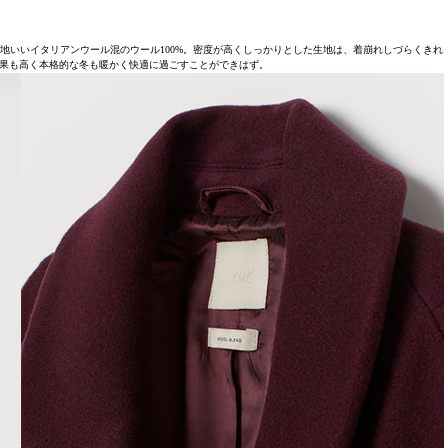
地いいイタリアンウール混のウール100%。密度が高くしっかりとした生地は、着崩れしづらくきれ
果も高く本格的な冬も暖かく快適に過ごすことができはず。