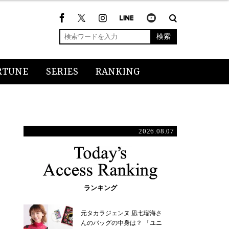
検索
RTUNE
SERIES
RANKING
2026.08.07
ランキング
元タカラジェンヌ 凪七瑠海さ
んのバッグの中身は？ 「ユニ