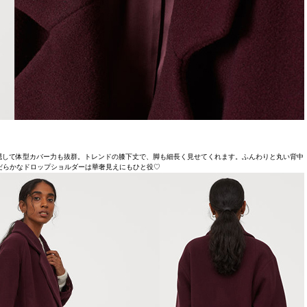
隠して体型カバー力も抜群。トレンドの膝下丈で、脚も細長く見せてくれます。ふんわりと丸い背中
だらかなドロップショルダーは華奢見えにもひと役♡