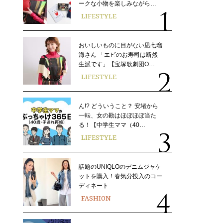
ークな小物を楽しみながら…
LIFESTYLE
おいしいものに目がない凪七瑠
海さん 「エビのお寿司は断然
生派です」【宝塚歌劇団O…
LIFESTYLE
ん!? どういうこと？ 安堵から
一転、女の勘はほぼほぼ当た
る！【中学生ママ（40…
LIFESTYLE
話題のUNIQLOのデニムジャケ
ットを購入！春気分投入のコー
ディネート
FASHION