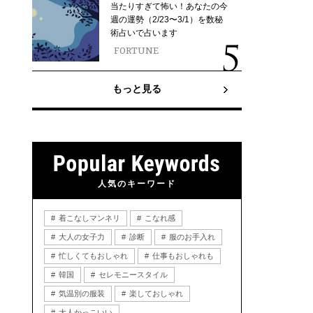
当たりすぎて怖い！あなたの今
週の運勢（2/23〜3/1）を数秘
術占いで占います
FORTUNE
もっと見る
人気のキーワード
着こなしマンネリ
こなれ感
大人の女子力
診断
服のお手入れ
忙しくてもおしゃれ
仕事もおしゃれも
韓国
セレモニースタイル
気温別の服装
楽しておしゃれ
大人かっこいい