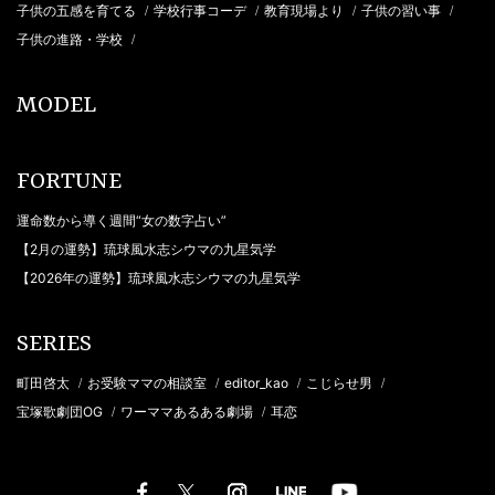
子供の五感を育てる
学校行事コーデ
教育現場より
子供の習い事
/
/
/
/
子供の進路・学校
/
MODEL
FORTUNE
運命数から導く週間“女の数字占い”
【2月の運勢】琉球風水志シウマの九星気学
【2026年の運勢】琉球風水志シウマの九星気学
SERIES
町田啓太
お受験ママの相談室
editor_kao
こじらせ男
/
/
/
/
宝塚歌劇団OG
ワーママあるある劇場
耳恋
/
/