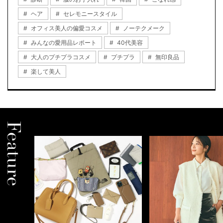
ヘア
セレモニースタイル
オフィス美人の偏愛コスメ
ノーテクメーク
みんなの愛用品レポート
40代美容
大人のプチプラコスメ
プチプラ
無印良品
楽して美人