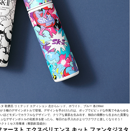
タ 歌磨呂 リミテッド エディション 左からレッド、ホワイト、ブルー 各230ml
ス」が３種のデザインボトルで登場。デザインを手がけたのは、ポップでビビッドな作風で今あらゆる
ないほどモダンでカラフルなデザインで、クリアな素肌を生み出す、独自の発酵から生まれた貴重な
シュなデザインボトルの化粧水を使ったら、毎日のお手入れがよりワクワクと楽しくなりそう！
ラクトミセス培養液（整肌保湿成分）
ファースト エクスペリエンス キット ファンタジスタ