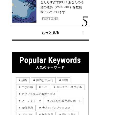
当たりすぎて怖い！あなたの今
週の運勢（2/23〜3/1）を数秘
術占いで占います
FORTUNE
もっと見る
人気のキーワード
診断
服のお手入れ
韓国
こなれ感
ヘア
セレモニースタイル
オフィス美人の偏愛コスメ
ノーテクメーク
みんなの愛用品レポート
40代美容
大人のプチプラコスメ
プチプラ
無印良品
楽して美人