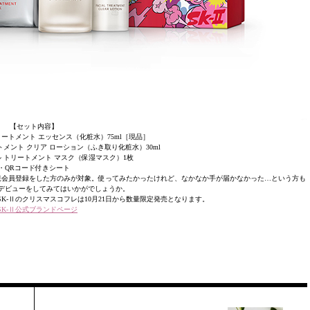
【セット内容】
リートメント エッセンス（化粧水）75ml［現品］
トメント クリア ローション（ふき取り化粧水）30ml
ル トリートメント マスク（保湿マスク）1枚
・QRコード付きシート
＆新規会員登録をした方のみが対象。使ってみたかったけれど、なかなか手が届かなかった…という方も
Ⅱデビューをしてみてはいかがでしょうか。
K-Ⅱのクリスマスコフレは10月21日から数量限定発売となります。
SK-Ⅱ公式ブランドページ