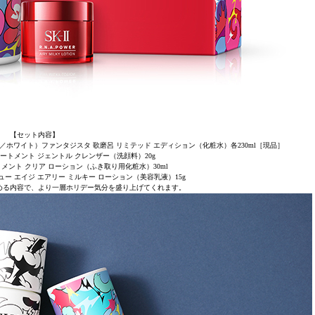
【セット内容】
／ホワイト）ファンタジスタ 歌磨呂 リミテッド エディション（化粧水）各230ml［現品］
リートメント ジェントル クレンザー（洗顔料）20g
トメント クリア ローション（ふき取り用化粧水）30ml
 ニュー エイジ エアリー ミルキー ローション（美容乳液）15g
める内容で、より一層ホリデー気分を盛り上げてくれます。