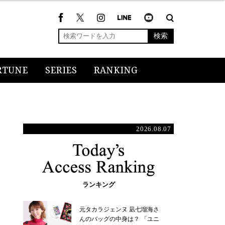
検索
RTUNE
SERIES
RANKING
2026.08.07
ランキング
元タカラジェンヌ 凪七瑠海さ
んのバッグの中身は？ 「ユニ