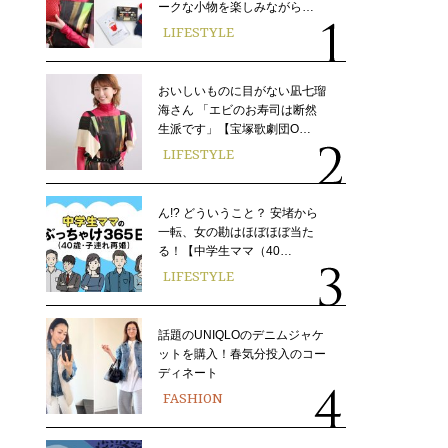
ークな小物を楽しみながら…
LIFESTYLE
おいしいものに目がない凪七瑠
海さん 「エビのお寿司は断然
生派です」【宝塚歌劇団O…
LIFESTYLE
ん!? どういうこと？ 安堵から
一転、女の勘はほぼほぼ当た
る！【中学生ママ（40…
LIFESTYLE
話題のUNIQLOのデニムジャケ
ットを購入！春気分投入のコー
ディネート
FASHION