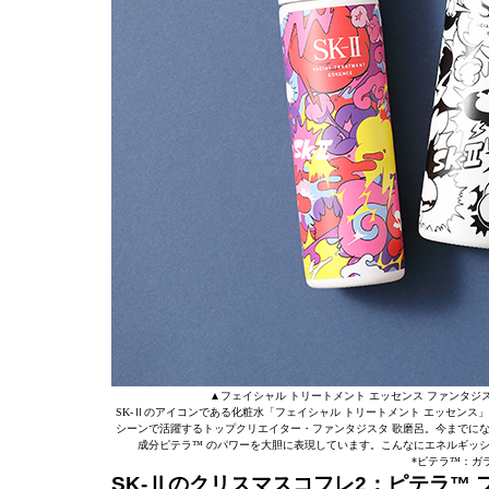
▲フェイシャル トリートメント エッセンス ファンタジス
SK-Ⅱのアイコンである化粧水「フェイシャル トリートメント エッセン
シーンで活躍するトップクリエイター・ファンタジスタ 歌磨呂。今までに
成分ピテラ™ のパワーを大胆に表現しています。こんなにエネルギッ
*ピテラ™：ガ
SK-
Ⅱ
のクリスマスコフレ2：ピテラ™ 