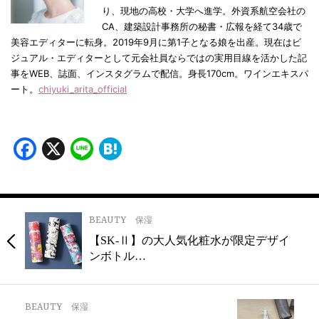
り、現地の高校・大学へ進学。外資系航空会社の
CA、建築設計事務所の秘書・広報を経て34歳で
美容エディターに転身。2019年9月に第1子となる娘を出産。現在はビ
ジュアル・エディターとして元会社員ならではの実用目線を活かした記
事をWEB、誌面、インスタグラムで配信。身長170cm。ワインエキスパ
ート。
chiyuki_arita_official
Facebook
X
Line
Hatena
BEAUTY
保湿
【SK-Ⅱ】の大人気化粧水が限定デザイ
ンボトル…
BEAUTY
保湿