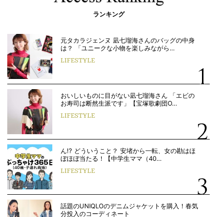
ランキング
元タカラジェンヌ 凪七瑠海さんのバッグの中身
は？ 「ユニークな小物を楽しみながら…
LIFESTYLE
おいしいものに目がない凪七瑠海さん 「エビの
お寿司は断然生派です」【宝塚歌劇団O…
LIFESTYLE
ん!? どういうこと？ 安堵から一転、女の勘はほ
ぼほぼ当たる！【中学生ママ（40…
LIFESTYLE
話題のUNIQLOのデニムジャケットを購入！春気
分投入のコーディネート