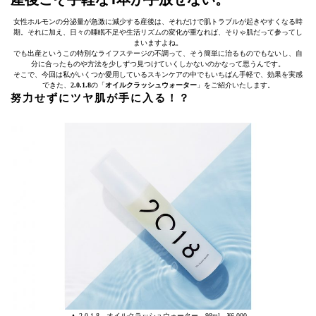
女性ホルモンの分泌量が急激に減少する産後は、それだけで肌トラブルが起きやすくなる時
期。それに加え、日々の睡眠不足や生活リズムの変化が重なれば、そりゃ肌だって参ってし
まいますよね。
でも出産というこの特別なライフステージの不調って、そう簡単に治るものでもないし、自
分に合ったものや方法を少しずつ見つけていくしかないのかなって思うんです。
そこで、今回は私がいくつか愛用しているスキンケアの中でもいちばん手軽で、効果を実感
できた、
2.0.1.8
の「
オイルクラッシュウォーター
」をご紹介いたします。
努力せずにツヤ肌が手に入る！？
▲ 2.0.1.8 オイルクラッシュウォーター 98ml ¥6,000