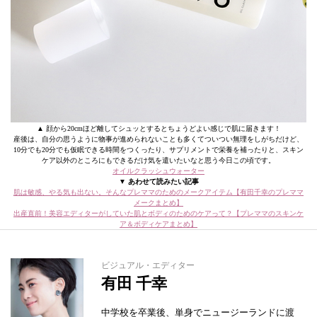
▲ 顔から20cmほど離してシュッとするとちょうどよい感じで肌に届きます！
産後は、自分の思うように物事が進められないことも多くてついつい無理をしがちだけど、
10分でも20分でも仮眠できる時間をつくったり、サプリメントで栄養を補ったりと、スキン
ケア以外のところにもできるだけ気を遣いたいなと思う今日この頃です。
オイルクラッシュウォーター
▼ あわせて読みたい記事
肌は敏感、やる気も出ない。そんなプレママのためのメークアイテム【有田千幸のプレママ
メークまとめ】
出産直前！美容エディターがしていた肌とボディのためのケアって？【プレママのスキンケ
ア＆ボディケアまとめ】
ビジュアル・エディター
有田 千幸
中学校を卒業後、単身でニュージーランドに渡