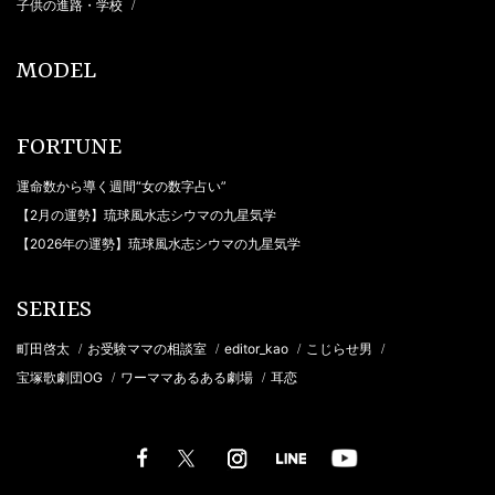
子供の進路・学校
/
MODEL
FORTUNE
運命数から導く週間“女の数字占い”
【2月の運勢】琉球風水志シウマの九星気学
【2026年の運勢】琉球風水志シウマの九星気学
SERIES
町田啓太
お受験ママの相談室
editor_kao
こじらせ男
/
/
/
/
宝塚歌劇団OG
ワーママあるある劇場
耳恋
/
/