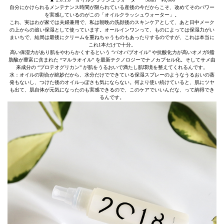
自分にかけられるメンテナンス時間が限られている産後の今だからこそ、改めてそのパワー
を実感しているのがこの「オイルクラッシュウォーター」。
これ、実はわが家では夫婦兼用で、私は朝晩の洗顔後のスキンケアとして、あと日中メーク
の上からの追い保湿として使っています。オールインワンって、ものによっては保湿力がい
まいちで、結局は最後にクリームを重ねちゃうものもあったりするのですが、これは本当に
これ1本だけで十分。
高い保湿力があり肌をやわらかくするという “バオバブオイル” や抗酸化力が高いオメガ9脂
肪酸が豊富に含まれた “マルラオイル” を最新テクノロジーでナノカプセル化。そしてサメ由
来成分の “プロテオグリカン” が肌をうるおいで満たし肌環境を整えてくれるんです。
水：オイルの割合が絶妙だから、水分だけでできている保湿スプレーのようなうるおいの蒸
発もないし、つけた後のオイルっぽさも気にならない。何より使い続けていると、肌にツヤ
も出て、肌自体が元気になったのも実感できるので、このケアでいいんだな、って納得でき
るんです。