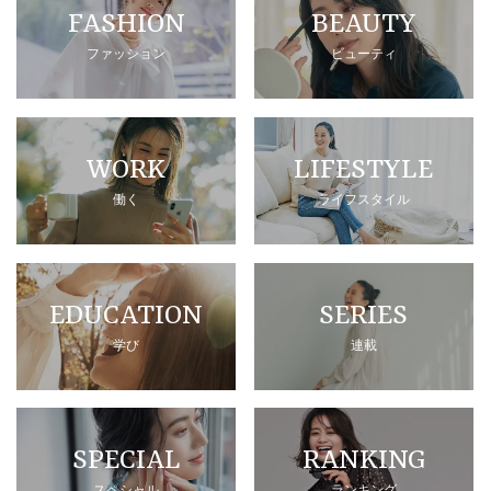
FASHION
BEAUTY
ファッション
ビューティ
WORK
LIFESTYLE
働く
ライフスタイル
EDUCATION
SERIES
学び
連載
SPECIAL
RANKING
スペシャル
ランキング