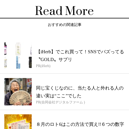
Read More
おすすめの関連記事
【iHerb】でこれ買って！SNSでバズってる
〝GOLD〟サプリ
PR(iHerb)
同じ宝くじなのに、当たる人と外れる人の
違い実は“ここ”でした
PR(合同会社デジタルファーム )
８月のロト6はこの方法で買え!!６つの数字