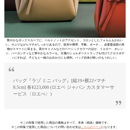
艶やかなボックスカーフに、ベルトノットがアクセント。コロンとしたフォルムもかわい
い。小ぶりながらマチがしっかりあるので、財布や携帯、手帳、ポーチ…、必要最低限の荷
物がスマートに収まる。黒やキャメルなどのベーシックカラーのほか、イエロー、オレン
ジ、バーガンディなど華やかなカラーも。付属のショルダーストラップを付けてクロスボデ
ィにすれば、子どもと一緒のお出かけにも便利。バッグ自体が軽いのもうれしい。
バッグ『ラゾ ミニ バッグ』[縦19×横22×マチ
8.5cm] 各¥223,000 (ロエベ ジャパン カスタマーサ
ービス〈ロエべ〉)
※この特集で使用した商品の価格はすべて、本体（税抜）価格です。
※この特集で使用した商品についての問い合わせ先は
こちらのページ
になります。