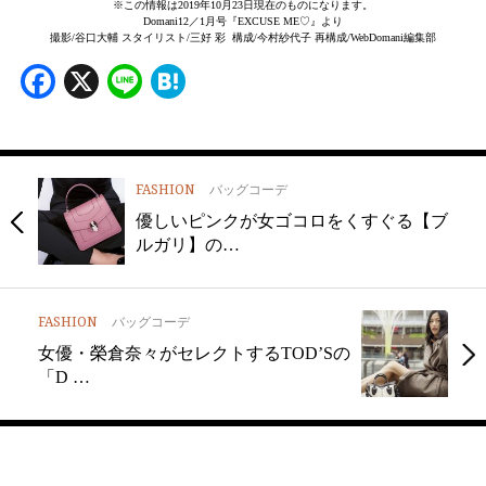
※この情報は2019年10月23日現在のものになります。
Domani12／1月号『EXCUSE ME♡』より
撮影/谷口大輔 スタイリスト/三好 彩 構成/今村紗代子 再構成/WebDomani編集部
Facebook
X
Line
Hatena
FASHION
バッグコーデ
優しいピンクが女ゴコロをくすぐる【ブ
ルガリ】の…
FASHION
バッグコーデ
女優・榮倉奈々がセレクトするTOD’Sの
「D …