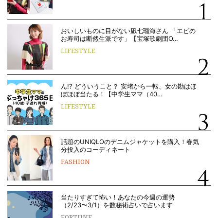
おいしいものに目がない凪七瑠海さん 「エビの
お寿司は断然生派です」【宝塚歌劇団O…
LIFESTYLE
ん!? どういうこと？ 安堵から一転、女の勘はほ
ぼほぼ当たる！【中学生ママ（40…
LIFESTYLE
話題のUNIQLOのデニムジャケットを購入！春気
分投入のコーディネート
FASHION
当たりすぎて怖い！あなたの今週の運勢
（2/23〜3/1）を数秘術占いで占います
FORTUNE