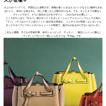
ズが登場♡
小ぶりのバッグって、予想以上に便利です。荷物が多いときはエコバッグなどと2個持ちすれ
ばいいし、休日にも使えるし、何しろ着こなしが軽やかになる。でも、オンとオフを難なく
ブリッジできて、さらに気分が上がるデザイン、これがなかなか難しい…。
ところがやっぱり〝ロエベ〟様がやってくれました！ニューアイコンバッグとして人気の
『ラゾ』（ラゾはスペイン語でノット=結び目の意味)に、ミニサイズが登場！エレガントな
ボックスカーフにフロントのベルトノットが特徴で、遊び心があるのに佇まいはエレガン
ト。
これなら通勤、子どもの学校行事、休日ショッピング、ディナー…、幅広いシーンに難なく
マッチ。いつだって一緒にいられそうな〝It Bag〟です。