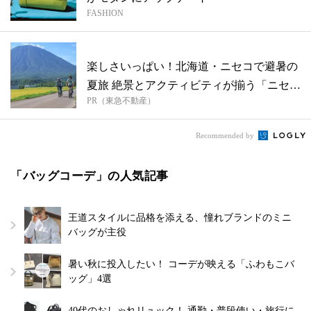
FASHION
楽しさいっぱい！北海道・ニセコで避暑の
夏旅 絶景とアクティビティが揃う「ニセコ
PR（東急不動産）
東...
Recommended by
「バッグコーデ」の人気記事
王道スタイルに品格を添える、憧れブランドのミニ
バッグが主役
暑い秋に投入したい！ コーデが映える「ふわもこバ
ッグ」4選
40代のおしゃれリュック！ 通勤・普段使い・旅行に