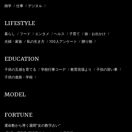
雑学
仕事
デジタル
/
/
/
LIFESTYLE
暮らし
フード
エンタメ
ヘルス
子育て
旅・お出かけ
/
/
/
/
/
/
夫婦・家族
私の生き方
100人アンケート
贈り物
/
/
/
/
EDUCATION
子供の五感を育てる
学校行事コーデ
教育現場より
子供の習い事
/
/
/
/
子供の進路・学校
/
MODEL
FORTUNE
運命数から導く週間“女の数字占い”