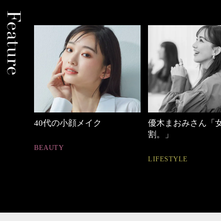
中身
40代の小顔メイク
優木まおみさん「
割。」
BEAUTY
LIFESTYLE