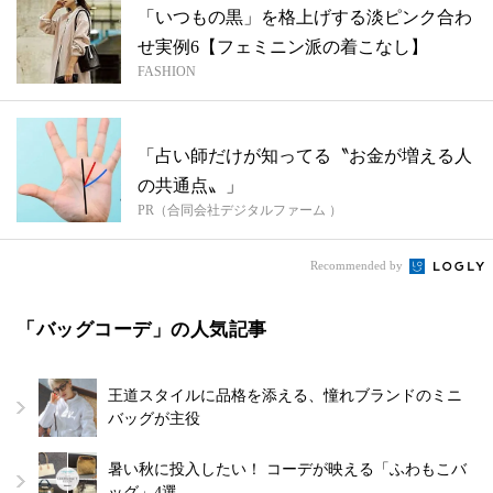
「いつもの黒」を格上げする淡ピンク合わ
せ実例6【フェミニン派の着こなし】
FASHION
「占い師だけが知ってる〝お金が増える人
の共通点〟」
PR（合同会社デジタルファーム ）
Recommended by
「バッグコーデ」の人気記事
王道スタイルに品格を添える、憧れブランドのミニ
バッグが主役
暑い秋に投入したい！ コーデが映える「ふわもこバ
ッグ」4選