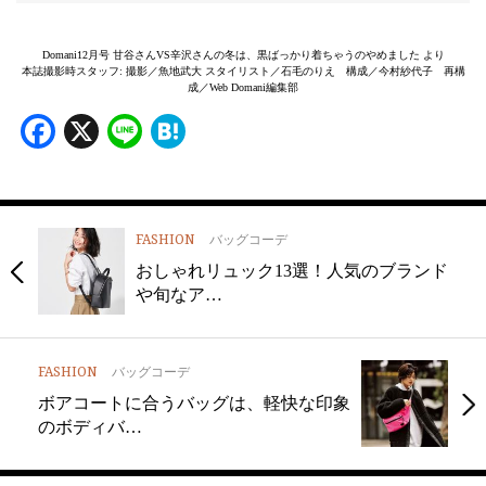
Domani12月号 甘谷さんVS辛沢さんの冬は、黒ばっかり着ちゃうのやめました より
本誌撮影時スタッフ: 撮影／魚地武大 スタイリスト／石毛のりえ 構成／今村紗代子 再構
成／Web Domani編集部
Facebook
X
Line
Hatena
FASHION
バッグコーデ
おしゃれリュック13選！人気のブランド
や旬なア…
FASHION
バッグコーデ
ボアコートに合うバッグは、軽快な印象
のボディバ…