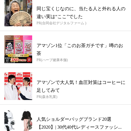
同じ宝くじなのに、当たる人と外れる人の
違い実は“ここ”でした
PR(合同会社デジタルファーム )
アマゾン1位「このお茶ガチです」噂のお
茶
PR(ハーブ健康本舗)
アマゾンで大人気！血圧対策はコーヒーに
足してみて
PR(森永乳業)
人気ショルダーバッグブランド20選
【2020】| 30代40代レディースファッシ...