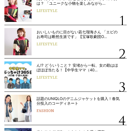
は？ 「ユニークな小物を楽しみながら…
LIFESTYLE
おいしいものに目がない凪七瑠海さん 「エビの
お寿司は断然生派です」【宝塚歌劇団O…
LIFESTYLE
ん!? どういうこと？ 安堵から一転、女の勘はほ
ぼほぼ当たる！【中学生ママ（40…
LIFESTYLE
話題のUNIQLOのデニムジャケットを購入！春気
分投入のコーディネート
FASHION