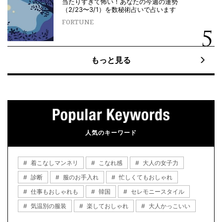
当たりすぎて怖い！あなたの今週の運勢
（2/23〜3/1）を数秘術占いで占います
FORTUNE
もっと見る
人気のキーワード
着こなしマンネリ
こなれ感
大人の女子力
診断
服のお手入れ
忙しくてもおしゃれ
仕事もおしゃれも
韓国
セレモニースタイル
気温別の服装
楽しておしゃれ
大人かっこいい