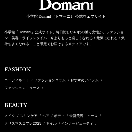
小学館 Domani（ドマーニ） 公式ウェブサイト
小学館「Domani」公式サイト。毎日忙しい40代の働く女性が、ファッショ
ン・美容・ライフスタイル…今よりもっと楽しくなれる！元気になれる！気
持ちよくなれる！こと限定でお届けするメディアです。
FASHION
コーディネート
ファッションコラム
おすすめアイテム
/
/
/
ファッションニュース
/
BEAUTY
メイク
スキンケア
ヘア
ボディ
最新美容ニュース
/
/
/
/
/
クリスマスコフレ2025
ネイル
インナービューティ
/
/
/