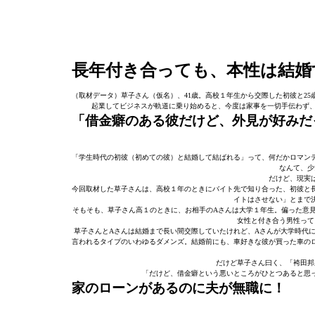
長年付き合っても、本性は結婚
（取材データ）草子さん（仮名）、41歳。高校１年生から交際した初彼と2
起業してビジネスが軌道に乗り始めると、今度は家事を一切手伝わず、
「借金癖のある彼だけど、外見が好みだ
「学生時代の初彼（初めての彼）と結婚して結ばれる」って、何だかロマン
なんて、少
だけど、現実
今回取材した草子さんは、高校１年のときにバイト先で知り合った、初彼と
イトはさせない」とまで
そもそも、草子さん高１のときに、お相手のAさんは大学１年生。偏った意
女性と付き合う男性って
草子さんとAさんは結婚まで長い間交際していたけれど、Aさんが大学時代に
言われるタイプのいわゆるダメンズ。結婚前にも、車好きな彼が買った車の
だけど草子さん曰く、「袴田邦
「だけど、借金癖という悪いところがひとつあると思
家のローンがあるのに夫が無職に！