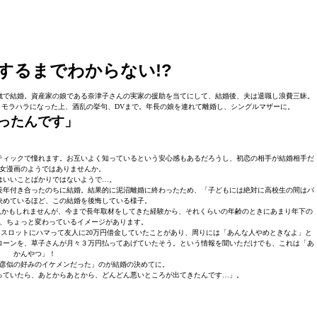
するまでわからない!?
5歳で結婚。資産家の娘である奈津子さんの実家の援助を当てにして、結婚後、夫は退職し浪費三昧。
モラハラになった上、酒乱の挙句、DVまで。年長の娘を連れて離婚し、シングルマザーに。
ったんです」
ティックで憧れます。お互いよく知っているという安心感もあるだろうし、初恋の相手が結婚相手だ
女漫画のようではありませんか。
はいいことばかりではないようで…。
長年付き合ったのちに結婚。結果的に泥沼離婚に終わったため、「子どもには絶対に高校生の間はバ
決めているほど、この結婚を後悔している様子。
見かもしれませんが、今まで長年取材をしてきた経験から、それくらいの年齢のときにあまり年下の
、ちょっと変わっているイメージがあります。
スロットにハマって友人に20万円借金していたことがあり、周りには「あんな人やめときなよ」と
ローンを、草子さんが月々３万円払ってあげていたそう。という情報を聞いただけでも、これは「あ
かんやつ」！
彦似の好みのイケメンだった」のが結婚の決めてに。
っていたら、あとからあとから、どんどん悪いところが出てきたんです…」。