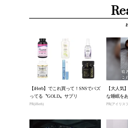
Re
【iHerb】でこれ買って！SNSでバズ
【大人気
ってる〝GOLD〟サプリ
な睡眠を
PR(iHerb)
PR(アイリス