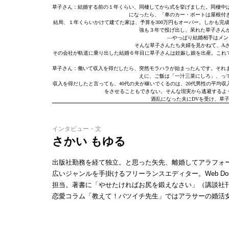
草子さん：結婚する前の１年くらい、同棲してから式を挙げました。同棲中
になったら、「車のカー・ポートは屋根付
結局、１年くらいかけて建てた家は、予算を300万円もオーバー。しかも完
強も３年で投げ出し、呆れた草子さん
―やっぱり結婚相手はメン
そんな草子さんたち夫婦を見かねて、A
その会社が軌道に乗り出した結婚６年目に草子さんは妊娠し娘を出産。これ
草子さん：働いて収入を得だしたら、突然モラハラが始まったんです。それ
えに、ご飯は「一汁三菜にしろ」、っ
収入を得だしたと言っても、40代の夫が稼いでくるのは、20代男性の平均
をさせることもできない。そんな現実から逃避するよ
酒乱になった夫にDVを受け、草
インタビュー・文
さかい もゆる
出版社勤務を経て独立。と思った矢先、離婚してアラフォ
広いジャンルを手掛けるフリーランスエディター。Web Do
担当。著書に「やせたければお尻を鍛えなさい」（講談社刊）。
恋愛コラム「教えて！バツイチ先生」ではアラサーの婚活