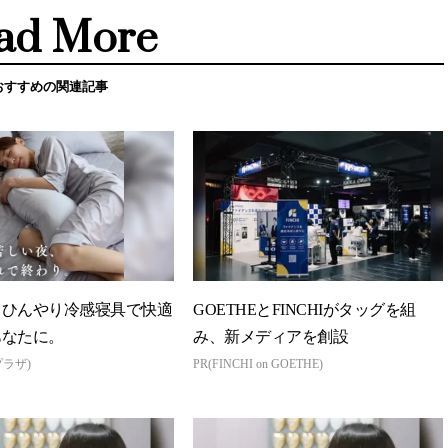
ad More
おすすめの関連記事
】ひんやり冷感寝具で快適
GOETHEとFINCHIがタッグを組
あなたに。
み、新メディアを創設
プラザ)
PR(FINCHI on GOETHE)