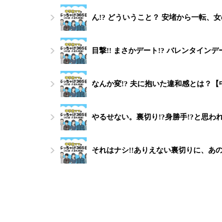
ん!? どういうこと？ 安堵から一転、
目撃!! まさかデート!? バレンタイ
なんか変!? 夫に抱いた違和感とは？
やるせない。裏切り!?身勝手!?と思わ
それはナシ!!ありえない裏切りに、あ