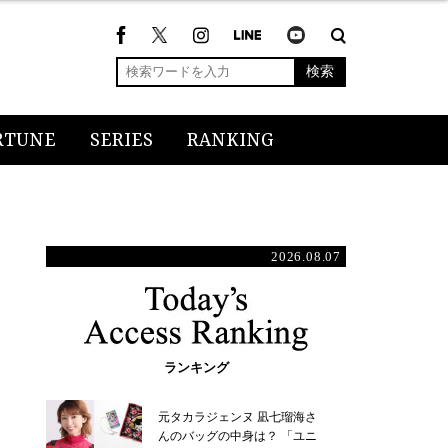
検索
RTUNE
SERIES
RANKING
2026.08.07
ランキング
元タカラジェンヌ 凪七瑠海さ
んのバッグの中身は？ 「ユニ