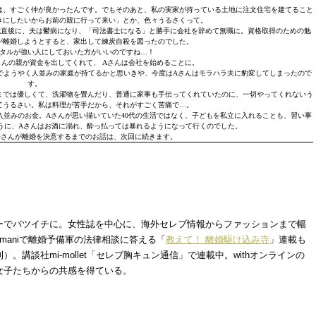
は、すごく仲が良かったんです。でもそのあと、私の実家が持っている土地に注文住宅を建てること
きにしたいからお前の親に行って来い」とか、色々うるさくって。
成直後に、夫は鬱病になり、「司法書士になる」と勝手に会社を辞めて無職に。資格取得のための勉
が離婚しようとすると、家出して練炭自殺を図ったのでした。
タルが強い人にしておいた方がいいのですね…！
さんの親が資金を出してくれて、 Aさんは会社を始めることに。
でようやく人並みの家庭が持てるかと思いきや、今度はAさんはモラハラ夫に豹変してしまったので
す。
までは優しくて、洗濯物を畳んだり、普通に家事も手伝ってくれていたのに、一切やってくれないう
てうるさい。私は料理が苦手だから、それがすごく苦痛で…。
収入並みのお金。Aさんが思い描いていた40代の生活ではなく、子どもを私立に入れることも、習い事
うに、Aさんはお酒に溺れ、酔っ払っては暴れるようになって行くのでした。
子さんが離婚を決意するまでのお話は、次回に続きます。
ーでバツイチに。女性誌を中心に、海外セレブ情報からファッションまで幅
maniで離婚予備軍の法律相談に答える「
教えて！ 離婚駆け込み寺
」連載も
講談社mi-mollet「セレブ胸キュン通信」で連載中。withオンラインの
女子たちからの共感を得ている。