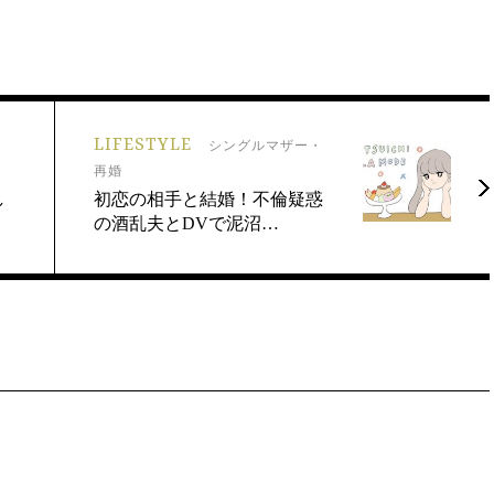
LIFESTYLE
・
シングルマザー・
再婚
し
初恋の相手と結婚！不倫疑惑
の酒乱夫とDVで泥沼…