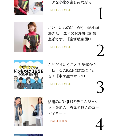
ークな小物を楽しみながら…
LIFESTYLE
おいしいものに目がない凪七瑠
海さん 「エビのお寿司は断然
生派です」【宝塚歌劇団O…
LIFESTYLE
ん!? どういうこと？ 安堵から
一転、女の勘はほぼほぼ当た
る！【中学生ママ（40…
LIFESTYLE
話題のUNIQLOのデニムジャケ
ットを購入！春気分投入のコー
ディネート
FASHION