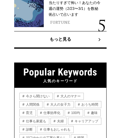
当たりすぎて怖い！あなたの今
週の運勢（2/23〜3/1）を数秘
術占いで占います
FORTUNE
もっと見る
人気のキーワード
今さら聞けない
大人のマナー
人間関係
大人の女子力
おうち時間
育児
仕事効率化
100均
趣味
仕事も家庭も
夫婦
キャリアアップ
診断
仕事もおしゃれも
川口ゆかりの丁寧な暮らし
韓国