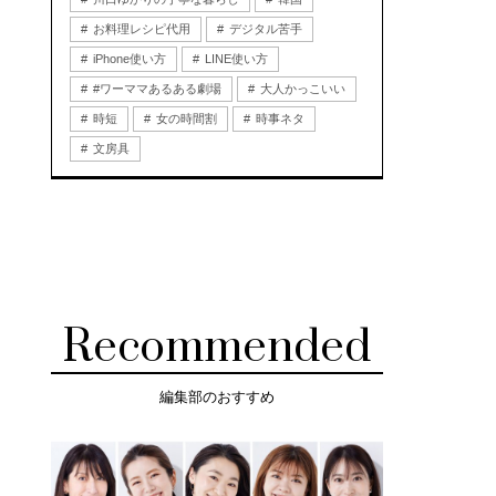
お料理レシピ代用
デジタル苦手
iPhone使い方
LINE使い方
#ワーママあるある劇場
大人かっこいい
時短
女の時間割
時事ネタ
文房具
Recommended
編集部のおすすめ