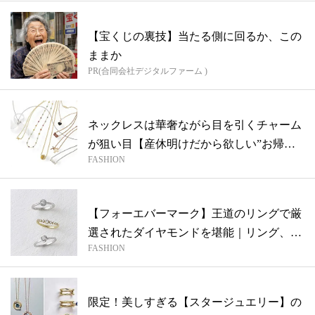
【宝くじの裏技】当たる側に回るか、この
ままか
PR(合同会社デジタルファーム )
ネックレスは華奢ながら目を引くチャーム
が狙い目【産休明けだから欲しい”お帰り
FASHION
なさ...
【フォーエバーマーク】王道のリングで厳
選されたダイヤモンドを堪能｜リング、そ
FASHION
れは...
限定！美しすぎる【スタージュエリー】の