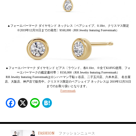
▲フォーエバーマーク ダイヤモンド ネックレス〔ペアシェイプ、0.18ct、クリスマス限定
※2019年12月31日までの発売〕¥160,000（RH Jewelry featuring Forevermark）
▲フォーエバーマーク ダイヤモンド ピアス〔ラウンド、各0.10ct、※全てK18YG使用、フォ
ーエバーマークの鑑定書付帯 〕¥150,000（RH Jewelry featuring Forevermark）
RH Jewelry featuring Forevermarkはロンハーマン千駄ヶ谷店、二子玉川店、六本木店、 名古屋
店、大阪店、神戸店で販売中。クリスマス限定のペアシェイプ ネックレスは 2019年12月31日
までのお取り扱いとなります。
Forevermark
Facebook
X
Line
Hatena
FASHION
ファッションニュース