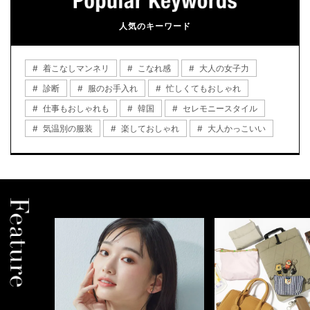
人気のキーワード
着こなしマンネリ
こなれ感
大人の女子力
診断
服のお手入れ
忙しくてもおしゃれ
仕事もおしゃれも
韓国
セレモニースタイル
気温別の服装
楽しておしゃれ
大人かっこいい