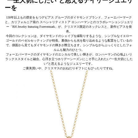
“一生大切にしたい”と思えるデイリージュエリ
ーを
130年以上もの歴史をもつデビアス グループのダイヤモンドブランド、フォーエバーマーク
と、カリフォルニア発の スペシャリティストア ロンハーマンとのコラボレーションジュエリ
ー「RH Jewelry featuring Forevermark」が、クリスマス限定のネックレスと、新作ピアスを発
表。
今回のコレクションは、ダイヤモンドのシェイプを縁取りするような、シンプルなイエロー
ゴールドのベゼルセッティングが特長。裏側からも光を取り込めるような配置をしているの
で、側面から見てもダイヤモンドの輝きが際立ちます。シンプルながらぷっくりとしたフォ
ルムも魅力のひとつ。
フォーエバーマークのダイヤモンドのエシカルで美しい輝きが、ロンハーマンの心地よいリ
ラックススタイルと融合。心浮き立つホリデーシーズンにこそ手に入れたい“一生大切にした
い”と思えるようなジュエリーです。
ご褒美買いや、クリスマスのおねだりギフトにもぴったりですね。