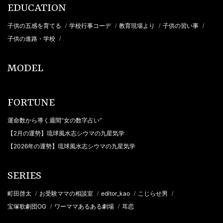
EDUCATION
子供の五感を育てる
学校行事コーデ
教育現場より
子供の習い事
/
/
/
/
子供の進路・学校
/
MODEL
FORTUNE
運命数から導く週間“女の数字占い”
【2月の運勢】琉球風水志シウマの九星気学
【2026年の運勢】琉球風水志シウマの九星気学
SERIES
町田啓太
お受験ママの相談室
editor_kao
こじらせ男
/
/
/
/
宝塚歌劇団OG
ワーママあるある劇場
耳恋
/
/