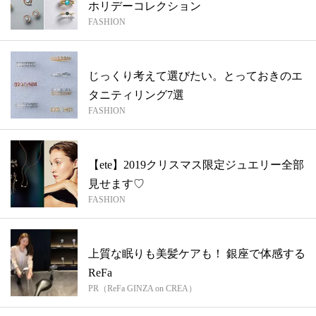
ホリデーコレクション
FASHION
じっくり考えて選びたい。とっておきのエ
タニティリング7選
FASHION
【ete】2019クリスマス限定ジュエリー全部
見せます♡
FASHION
上質な眠りも美髪ケアも！ 銀座で体感する
ReFa
PR（ReFa GINZA on CREA）