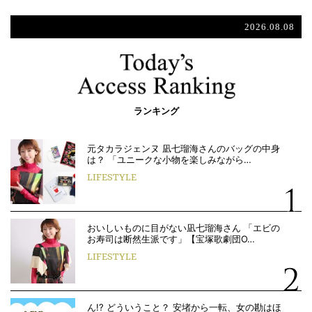
2026.08.08
ランキング
元タカラジェンヌ 凪七瑠海さんのバッグの中身
は？ 「ユニークな小物を楽しみながら…
LIFESTYLE
おいしいものに目がない凪七瑠海さん 「エビの
お寿司は断然生派です」【宝塚歌劇団O…
LIFESTYLE
ん!? どういうこと？ 安堵から一転、女の勘はほ