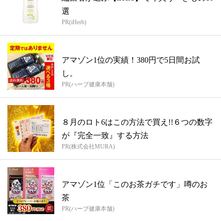
選
PR(iHerb)
アマゾン1位の実績！380円で5日間お試
し。
PR(ハーブ健康本舗)
８月のロト6はこの方法で買え!!６つの数字
が『完全一致』する方法
PR(株式会社MURA)
アマゾン1位「このお茶ガチです」噂のお
茶
PR(ハーブ健康本舗)