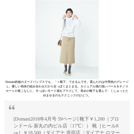
Domani鉄板のヌードパンプスでも、「＋靴下」できるんです。選んだのは中間色のグレージ
ュ。優しい色味の組み合わせだから女っぽくまとまる。カジュアル感の強いパーカ＆チノス
カートの着こなしに、今っぽいモード感をプラスして。長めの靴下を選んで、くしゅっとた
ゆませるのもテクニックのひとつ。
[Domani2018年4月号 59ページ] 靴下￥1,200（ブロ
ンドール 新丸の内ビル店〈17℃〉） 靴［ヒール8
㎝］￥18,500（ダイアナ 原宿店〈ダイアナ ロマー