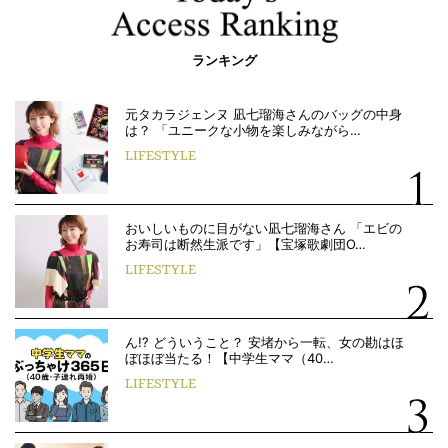
ランキング
元タカラジェンヌ 凪七瑠海さんのバッグの中身
は？ 「ユニークな小物を楽しみながら…
LIFESTYLE
おいしいものに目がない凪七瑠海さん 「エビの
お寿司は断然生派です」【宝塚歌劇団O…
LIFESTYLE
ん!? どういうこと？ 安堵から一転、女の勘はほ
ぼほぼ当たる！【中学生ママ（40…
LIFESTYLE