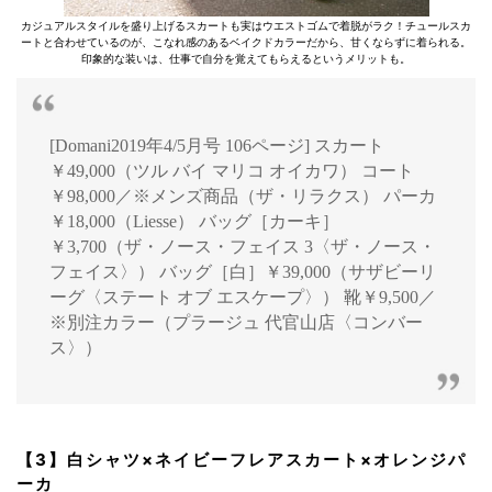
カジュアルスタイルを盛り上げるスカートも実はウエストゴムで着脱がラク！チュールスカ
ートと合わせているのが、こなれ感のあるベイクドカラーだから、甘くならずに着られる。
印象的な装いは、仕事で自分を覚えてもらえるというメリットも。
[Domani2019年4/5月号 106ページ] スカート
￥49,000（ツル バイ マリコ オイカワ） コート
￥98,000／※メンズ商品（ザ・リラクス） パーカ
￥18,000（Liesse） バッグ［カーキ］
￥3,700（ザ・ノース・フェイス 3〈ザ・ノース・
フェイス〉） バッグ［白］￥39,000（サザビーリ
ーグ〈ステート オブ エスケープ〉） 靴￥9,500／
※別注カラー（プラージュ 代官山店〈コンバー
ス〉）
【3】白シャツ×ネイビーフレアスカート×オレンジパ
ーカ