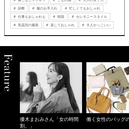
診断
服のお手入れ
忙しくてもおしゃれ
仕事もおしゃれも
韓国
セレモニースタイル
気温別の服装
楽しておしゃれ
大人かっこいい
の時間
働く女性のバッグの中身
【ワーママのきれ
ュアル通勤】