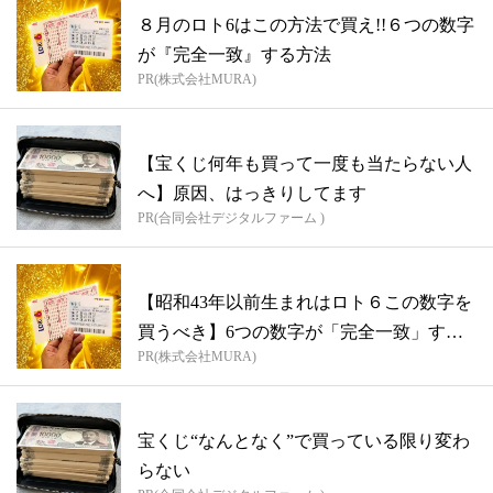
８月のロト6はこの方法で買え!!６つの数字
が『完全一致』する方法
PR(株式会社MURA)
【宝くじ何年も買って一度も当たらない人
へ】原因、はっきりしてます
PR(合同会社デジタルファーム )
【昭和43年以前生まれはロト６この数字を
買うべき】6つの数字が「完全一致」する
PR(株式会社MURA)
方...
宝くじ“なんとなく”で買っている限り変わ
らない