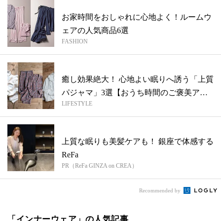
お家時間をおしゃれに心地よく！ルームウ
ェアの人気商品6選
FASHION
癒し効果絶大！ 心地よい眠りへ誘う「上質
パジャマ」3選【おうち時間のご褒美アイ
LIFESTYLE
テ...
上質な眠りも美髪ケアも！ 銀座で体感する
ReFa
PR（ReFa GINZA on CREA）
Recommended by
「インナーウェア」の人気記事