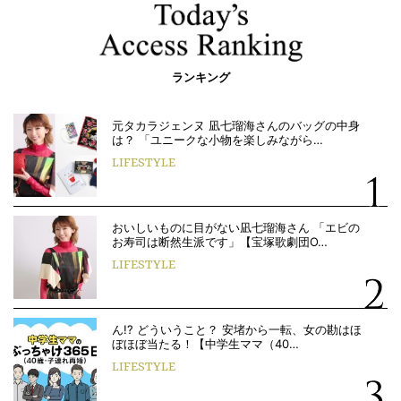
ランキング
元タカラジェンヌ 凪七瑠海さんのバッグの中身
は？ 「ユニークな小物を楽しみながら…
LIFESTYLE
おいしいものに目がない凪七瑠海さん 「エビの
お寿司は断然生派です」【宝塚歌劇団O…
LIFESTYLE
ん!? どういうこと？ 安堵から一転、女の勘はほ
ぼほぼ当たる！【中学生ママ（40…
LIFESTYLE