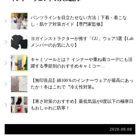
パンツラインを目立たせない方法｜下着・着こな
し・肌ケア対策ガイド【専門家監修】
ヨガインストラクターが推す「GU」ウェア3選【Lab
メンバーのお気に入り】
キャミソールとは？ インナーや重ね着コーデにも活
躍する季節別のおすすめキャミコー…
【無印良品】綿100％のインナーウェアが最高にあっ
たか！冬はこれで〝冷え性対策〟
【寒さ対策のおすすめ】最低気温が0度以下の極寒日
もおしゃれに防寒！
2026.08.08