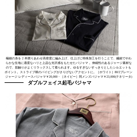
極細の糸を 2 本撚りあわせ高密度に編み上げ、仕上げに特殊加工を行うことで、繊細でやわ
らかな生地に適度なハリと上品な光沢感をもたせたパジャマ 。伸縮性のあるジャージ素材な
ので、肌触りがよくリラックスして着られます。ゆるすぎないすっきりとしたシルエットも
ポイント。ストライプ柄のパイピングがさりげないアクセントに。［ホワイト］80/2プレーン
ジャージ レディースパジャマ￥20,000・［ネイビー］同メンズパジャマ￥23,000(テネリータ)
ダブルフェイス起毛パジャマ