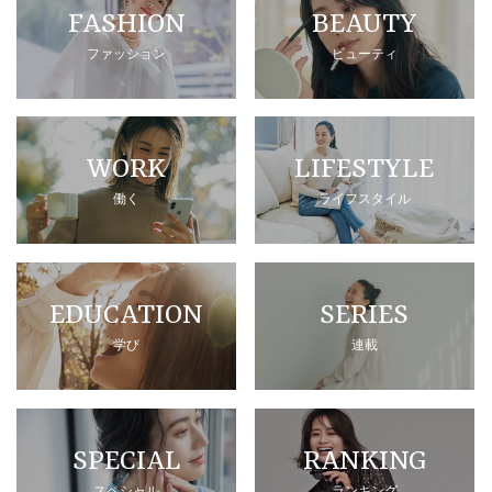
FASHION
BEAUTY
ファッション
ビューティ
WORK
LIFESTYLE
働く
ライフスタイル
EDUCATION
SERIES
学び
連載
SPECIAL
RANKING
スペシャル
ランキング