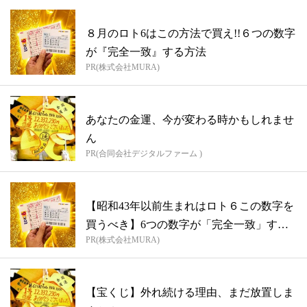
８月のロト6はこの方法で買え!!６つの数字
が『完全一致』する方法
PR(株式会社MURA)
あなたの金運、今が変わる時かもしれませ
ん
PR(合同会社デジタルファーム )
【昭和43年以前生まれはロト６この数字を
買うべき】6つの数字が「完全一致」する
PR(株式会社MURA)
方...
【宝くじ】外れ続ける理由、まだ放置しま