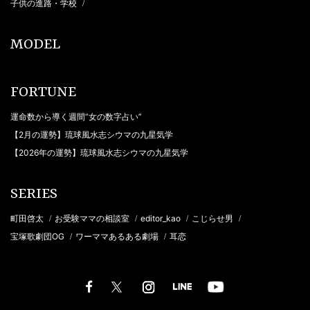
子供の進路・学校
/
MODEL
FORTUNE
運命数から導く週間“女の数字占い”
【2月の運勢】琉球風水志シウマの九星気学
【2026年の運勢】琉球風水志シウマの九星気学
SERIES
町田啓太
お受験ママの相談室
editor_kao
こじらせ男
/
/
/
/
宝塚歌劇団OG
ワーママあるある劇場
耳恋
/
/