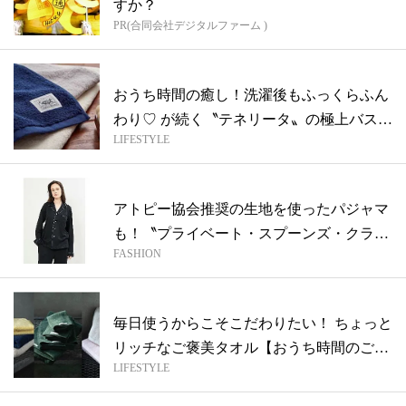
すか？
PR(合同会社デジタルファーム )
おうち時間の癒し！洗濯後もふっくらふん
わり♡ が続く〝テネリータ〟の極上バスタ
LIFESTYLE
オ...
アトピー協会推奨の生地を使ったパジャマ
も！〝プライベート・スプーンズ・クラ
FASHION
ブ〟の...
毎日使うからこそこだわりたい！ ちょっと
リッチなご褒美タオル【おうち時間のご褒
LIFESTYLE
美...