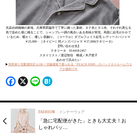
先染め綿織物の産地、兵庫県西脇市で丁寧に織った素材。タテ糸とヨコ糸、それぞれ異なる
色で染めた後に織ることで、シャンブレー調の風合いある色味が実現。両面に起毛がかかて
いるため、暖かく、優しい肌触り。［コーラル］ダブルフェイス起毛 レディースパジャマ
￥25,000・［ネイビー］同メンズパジャマ ￥27,000(テネリータ)
【問い合わせ先】
テネリータ 03-6418-2457
スタイリスト／渡辺智佳 構成／木戸恵子
あわせて読みたい
▶
突然来た宅配便対応もOK！洋服感覚で着られる「PEACH JOHN」のパッド入りルームウエ
アが便利です
Facebook
X
Line
Hatena
FASHION
インナーウェア
「急に宅配便がきた」ときも大丈夫！お
しゃれパッ…