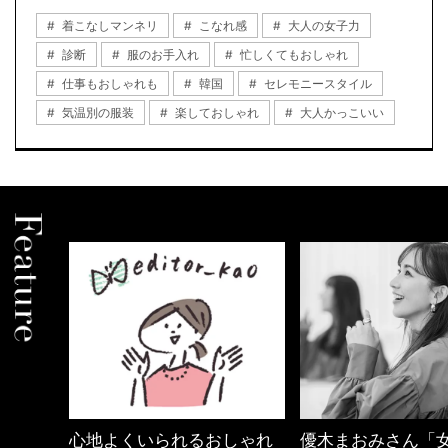
着こなしマンネリ
こなれ感
大人の女子力
診断
服のお手入れ
忙しくてもおしゃれ
仕事もおしゃれも
韓国
セレモニースタイル
気温別の服装
楽しておしゃれ
大人かっこいい
しゃれ
優木まおみさん「女の時間
40代の小顔メイク