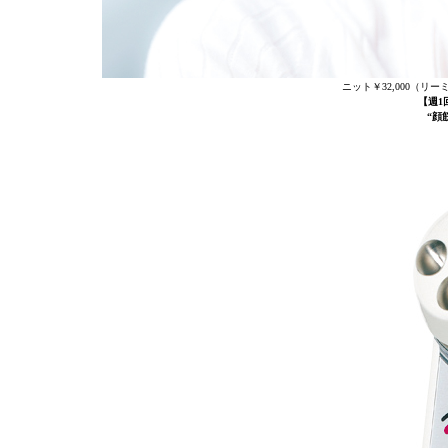
ニット￥32,000（
【週1
“顔