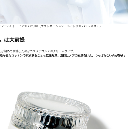
リテノーム〉） ピアス￥47,000（エストネーション〈ベアトリス パラシオス〉）
〟は大前提
んが初めて実感したのがコスメデコルテのクリームタイプ。
湿らせたコットンで拭き取ることも乾燥対策。洗顔はノブの固形石けん。つっぱらないのが好き」