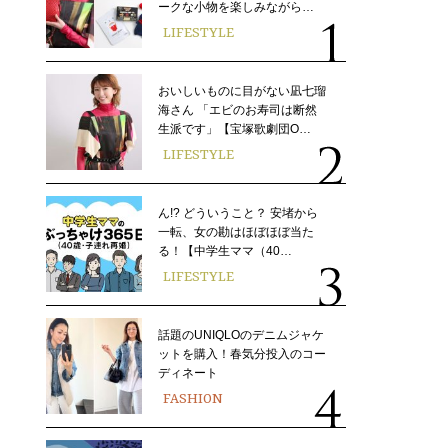
ークな小物を楽しみながら…
LIFESTYLE
おいしいものに目がない凪七瑠
海さん 「エビのお寿司は断然
生派です」【宝塚歌劇団O…
LIFESTYLE
ん!? どういうこと？ 安堵から
一転、女の勘はほぼほぼ当た
る！【中学生ママ（40…
LIFESTYLE
話題のUNIQLOのデニムジャケ
ットを購入！春気分投入のコー
ディネート
FASHION