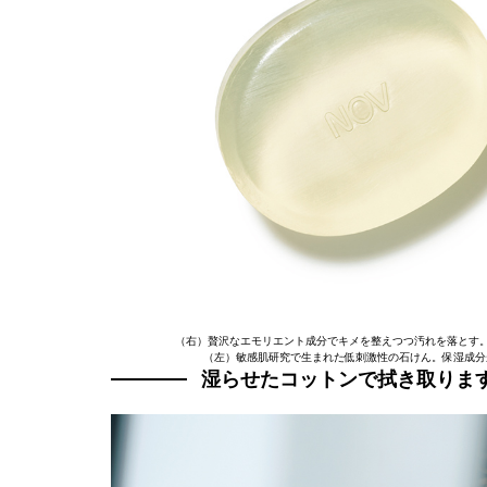
（右）贅沢なエモリエント成分でキメを整えつつ汚れを落とす。 コス
（左）敏感肌研究で生まれた低刺激性の石けん。保湿成分が潤い
湿らせたコットンで拭き取りま