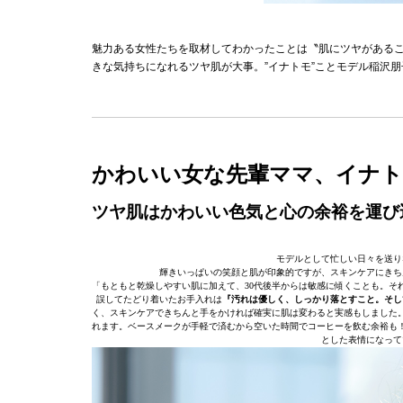
魅力ある女性たちを取材してわかったことは〝肌にツヤがある
きな気持ちになれるツヤ肌が大事。”イナトモ”ことモデル稲沢
かわいい女な先輩ママ、イナ
ツヤ肌はかわいい色気と心の余裕を運び
モデルとして忙しい日々を送り
輝きいっぱいの笑顔と肌が印象的ですが、スキンケアにきち
「もともと乾燥しやすい肌に加えて、30代後半からは敏感に傾くことも。そ
誤してたどり着いたお手入れは
『汚れは優しく、しっかり落とすこと。そし
く、スキンケアできちんと手をかければ確実に肌は変わると実感もしました
れます。ベースメークが手軽で済むから空いた時間でコーヒーを飲む余裕も
とした表情になって