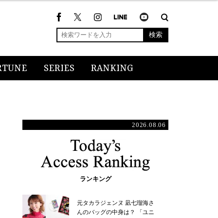
検索
RTUNE
SERIES
RANKING
2026.08.06
ランキング
元タカラジェンヌ 凪七瑠海さ
んのバッグの中身は？ 「ユニ