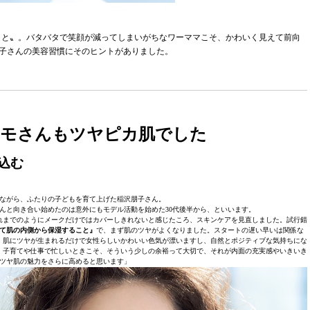
こと〟。バタバタで笑顔が減ってしまいがちなワーママこそ、かわいく見えて前向
朋子さんの美容習慣にそのヒントがありました。
トモさんもツヤピカ肌でした
込む
ながら、ふたりの子どもを育て上げた稲沢朋子さん。
んと向き合い始めたのは意外にもモデル活動を始めた30代後半から、といいます。
れまでのようにメークだけではカバーしきれないと感じたころ、スキンケアを見直しました。試行錯
て肌の内側から保湿すること』
で、まず肌のツヤがよくなりました。スタートの遅い早いは関係な
。肌にツヤが生まれるだけで女性らしいかわいい色気が漂いますし、自然とポジティブな気持ちにな
！子育てや仕事で忙しいときこそ、そういう少しの余裕って大切で、それが内面の充実感やいきいき
ツヤ肌の魅力をさらに高めると思います」