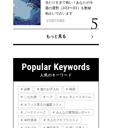
当たりすぎて怖い！あなたの今
週の運勢（2/23〜3/1）を数秘
術占いで占います
FORTUNE
もっと見る
人気のキーワード
診断
服のお手入れ
韓国
こなれ感
ヘア
セレモニースタイル
オフィス美人の偏愛コスメ
ノーテクメーク
みんなの愛用品レポート
40代美容
大人のプチプラコスメ
プチプラ
無印良品
楽して美人