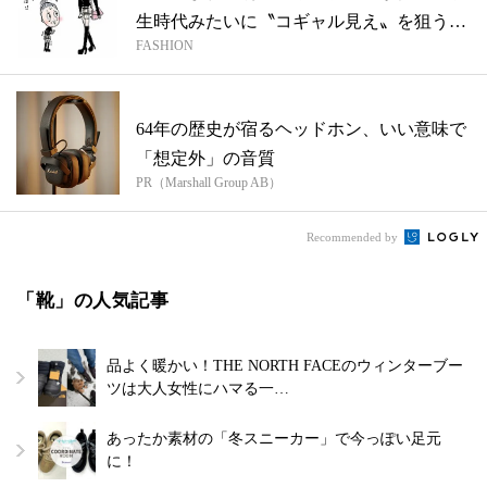
生時代みたいに〝コギャル見え〟を狙うの
FASHION
は正...
64年の歴史が宿るヘッドホン、いい意味で
「想定外」の音質
PR（Marshall Group AB）
Recommended by
「靴」の人気記事
品よく暖かい！THE NORTH FACEのウィンターブー
ツは大人女性にハマる一…
あったか素材の「冬スニーカー」で今っぽい足元
に！