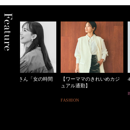
の時間
【ワーママのきれいめカジ
40代の小顔メイク
ュアル通勤】
BEAUTY
FASHION