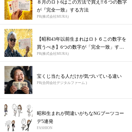
８月のロト6はこの方法で買え!!６つの数字
が『完全一致』する方法
PR(株式会社MURA)
【昭和43年以前生まれはロト６この数字を
買うべき】6つの数字が「完全一致」する
PR(株式会社MURA)
方...
宝くじ当たる人だけが気づいている違い
PR(合同会社デジタルファーム )
昭和生まれが間違いがちなNGブーツコー
デ5連発
FASHION