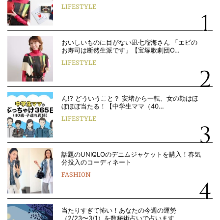
LIFESTYLE
おいしいものに目がない凪七瑠海さん 「エビの
お寿司は断然生派です」【宝塚歌劇団O…
LIFESTYLE
ん!? どういうこと？ 安堵から一転、女の勘はほ
ぼほぼ当たる！【中学生ママ（40…
LIFESTYLE
話題のUNIQLOのデニムジャケットを購入！春気
分投入のコーディネート
FASHION
当たりすぎて怖い！あなたの今週の運勢
（2/23〜3/1）を数秘術占いで占います