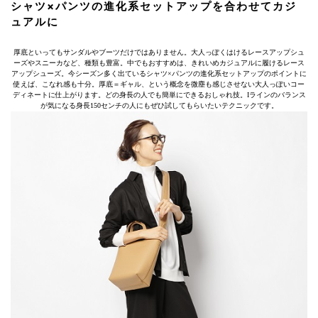
シャツ×パンツの進化系セットアップを合わせてカジ
ュアルに
厚底といってもサンダルやブーツだけではありません。大人っぽくはけるレースアップシュ
ーズやスニーカなど、種類も豊富。中でもおすすめは、きれいめカジュアルに履けるレース
アップシューズ。今シーズン多く出ているシャツ×パンツの進化系セットアップのポイントに
使えば、こなれ感も十分。厚底＝ギャル、という概念を微塵も感じさせない大人っぽいコー
ディネートに仕上がります。どの身長の人でも簡単にできるおしゃれ技。Iラインのバランス
が気になる身長150センチの人にもぜひ試してもらいたいテクニックです。