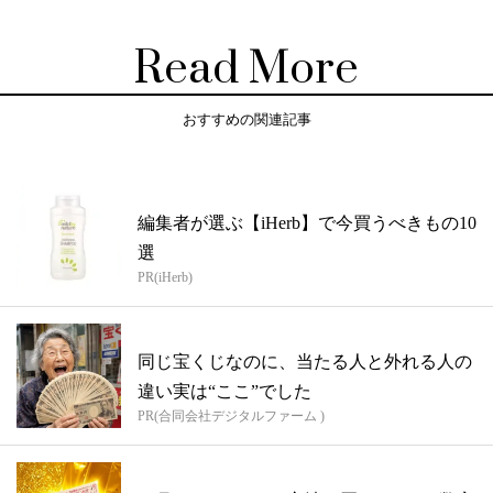
Read More
おすすめの関連記事
編集者が選ぶ【iHerb】で今買うべきもの10
選
PR(iHerb)
同じ宝くじなのに、当たる人と外れる人の
違い実は“ここ”でした
PR(合同会社デジタルファーム )