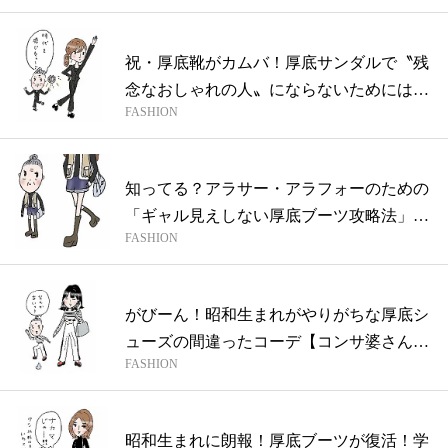
祝・厚底靴がカムバ！厚底サンダルで〝残
念なおしゃれの人〟にならないためには？
FASHION
【コ...
知ってる？アラサー・アラフォーのための
「ギャル見えしない厚底ブーツ攻略法」
FASHION
【コン...
がびーん！昭和生まれがやりがちな厚底シ
ューズの間違ったコーデ【コンサ婆さんの
FASHION
脱ギ...
昭和生まれに朗報！厚底ブーツが復活！学