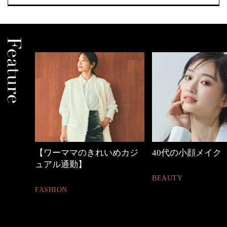
中身
【ワーママのきれいめカジ
40代の小顔メイク
ュアル通勤】
BEAUTY
FASHION