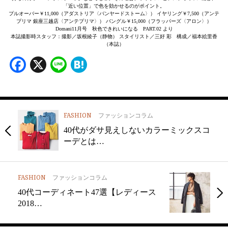
「近い位置」で色を効かせるのがポイント。
プルオーバー￥11,000（アダストリア〈バンヤードストーム〉） イヤリング￥7,500（アンテ
プリマ 銀座三越店〈アンテプリマ〉） バングル￥15,000（フラッパーズ〈アロン〉）
Domani11月号 秋色できれいになる PART.02 より
本誌撮影時スタッフ：撮影／坂根綾子（静物） スタイリスト／三好 彩 構成／福本絵里香
（本誌）
Facebook
X
Line
Hatena
FASHION
ファッションコラム
40代がダサ見えしないカラーミックスコ
ーデとは…
FASHION
ファッションコラム
40代コーディネート47選【レディース
2018…