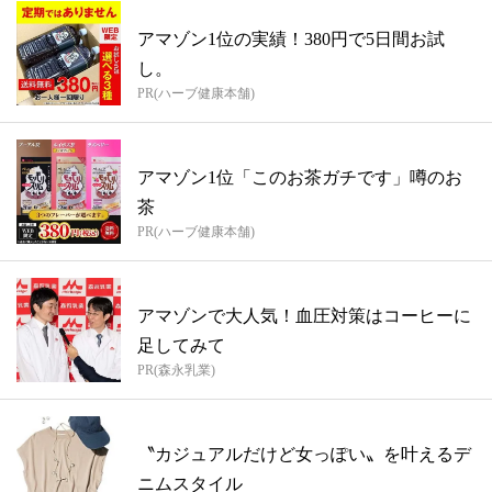
アマゾン1位の実績！380円で5日間お試
し。
PR(ハーブ健康本舗)
アマゾン1位「このお茶ガチです」噂のお
茶
PR(ハーブ健康本舗)
アマゾンで大人気！血圧対策はコーヒーに
足してみて
PR(森永乳業)
〝カジュアルだけど女っぽい〟を叶えるデ
ニムスタイル