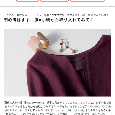
この冬、気になるカラー×カラーを着こなすコツを、スタイリストの三好 彩さんが伝授！
初心者はまず、服×小物から取り入れてみて！
面積の大きい服×服のカラーMIXは、派手に見えそうでちょっと…という人は、まず小物で色
をミックスするところから挑戦してみては？ 今年なら、カボションピアスや太めのバングル
がオススメ。トップスとアクセの「ボルドー」×「ペールピンク」がまさに今旬！もちろん手
持ちのカラーパンプスやバッグなどでも◎。その場合、トップス×ピアス、ボトム×靴と、