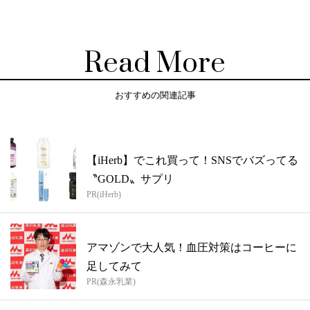
Read More
おすすめの関連記事
【iHerb】でこれ買って！SNSでバズってる
〝GOLD〟サプリ
PR(iHerb)
アマゾンで大人気！血圧対策はコーヒーに
足してみて
PR(森永乳業)