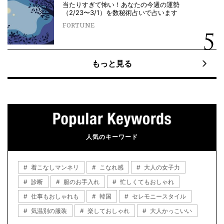
当たりすぎて怖い！あなたの今週の運勢
（2/23〜3/1）を数秘術占いで占います
FORTUNE
もっと見る
人気のキーワード
着こなしマンネリ
こなれ感
大人の女子力
診断
服のお手入れ
忙しくてもおしゃれ
仕事もおしゃれも
韓国
セレモニースタイル
気温別の服装
楽しておしゃれ
大人かっこいい