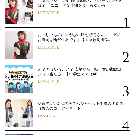
元タカラジェンヌ 凪七瑠海さんのバッグの中身
は？ 「ユニークな小物を楽しみながら…
LIFESTYLE
おいしいものに目がない凪七瑠海さん 「エビの
お寿司は断然生派です」【宝塚歌劇団O…
LIFESTYLE
ん!? どういうこと？ 安堵から一転、女の勘はほ
ぼほぼ当たる！【中学生ママ（40…
LIFESTYLE
話題のUNIQLOのデニムジャケットを購入！春気
分投入のコーディネート
FASHION