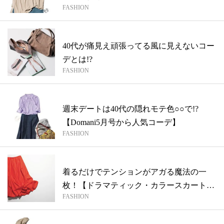
FASHION
40代が痛見え頑張ってる風に見えないコー
デとは!?
FASHION
週末デートは40代の隠れモテ色○○で!?
【Domani5月号から人気コーデ】
FASHION
着るだけでテンションがアガる魔法の一
枚！【ドラマティック・カラースカート】
FASHION
4選