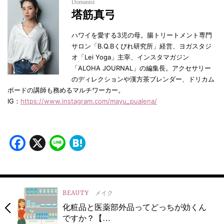
Domanist
塔筋真弓
ハワイを愛する3児の母。腸トリートメント専門
サロン「B.Q.Bくびれ研究所」経営、ヨガスタジ
オ「Lei Yoga」主宰、インスタマガジン
「ALOHA JOURNAL」の編集長。アクセサリー
のディレクションや漢方茶ブレンダー、ドリカム
ボードの講師も務めるマルチワーカー。
IG：
https://www.instagram.com/mayu_pualena/
Facebook
X
Line
Hatena
BEAUTY
メイク
化粧品と医薬部外品ってどっちが効くん
ですか？【…