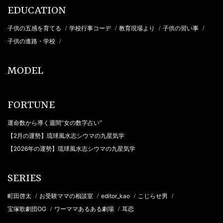
EDUCATION
子供の五感を育てる
学校行事コーデ
教育現場より
子供の習い事
/
/
/
/
子供の進路・学校
/
MODEL
FORTUNE
運命数から導く週間“女の数字占い”
【2月の運勢】琉球風水志シウマの九星気学
【2026年の運勢】琉球風水志シウマの九星気学
SERIES
町田啓太
お受験ママの相談室
editor_kao
こじらせ男
/
/
/
/
宝塚歌劇団OG
ワーママあるある劇場
耳恋
/
/