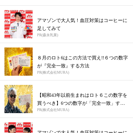
アマゾンで大人気！血圧対策はコーヒーに
足してみて
PR(森永乳業)
８月のロト6はこの方法で買え!!６つの数字
が『完全一致』する方法
PR(株式会社MURA)
【昭和43年以前生まれはロト６この数字を
買うべき】6つの数字が「完全一致」する
PR(株式会社MURA)
方...
アマゾンで大人気！血圧対策はコーヒーに