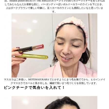
活。Amazon primeのBEAUTY THE BIBLEのカラーメイクの回でカラーライナーを見てから試
してみたらなんだか新鮮な顔に。バーガンディーぽいボルドーカラーのラインを下にひき、
上はダークブラウンで優しい印象に。近々カーキのラインにも挑戦したいなと思っていま
す。
マスカラは二本使い。MOTEMASUKARA でとかすようにまつ毛を撫でてから、ヒロインメイ
クマスカラでカールと長さ出しを。繊細で長いまつ毛づくりを目指しています。
ピンクチークで気合いを入れて！