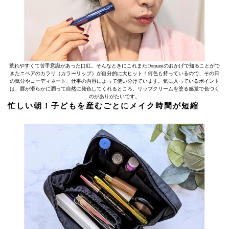
荒れやすくて苦手意識があった口紅。そんなときにこれまたDomaniのおかげで知ることがで
きたニベアのカラリ（カラーリップ）が自分的に大ヒット！何色も持っているので、その日
の気分やコーディネート、仕事の内容によって使い分けています。気に入っているポイント
は、唇が滑らかに潤って自然に発色してくれるところ。リップクリームを塗る感覚で色づく
のがありがたいです。
忙しい朝！子どもを産むごとにメイク時間が短縮