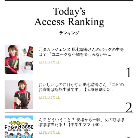
ランキング
元タカラジェンヌ 凪七瑠海さんのバッグの中身
は？ 「ユニークな小物を楽しみながら…
LIFESTYLE
おいしいものに目がない凪七瑠海さん 「エビの
お寿司は断然生派です」【宝塚歌劇団O…
LIFESTYLE
ん!? どういうこと？ 安堵から一転、女の勘はほ
ぼほぼ当たる！【中学生ママ（40…
LIFESTYLE