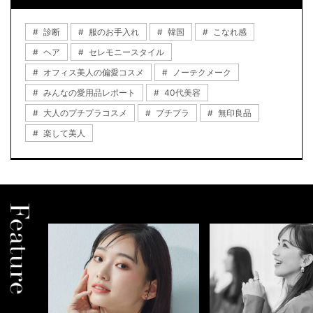
診断
服のお手入れ
韓国
こなれ感
ヘア
セレモニースタイル
オフィス美人の偏愛コスメ
ノーテクメーク
みんなの愛用品レポート
40代美容
大人のプチプラコスメ
プチプラ
無印良品
楽して美人