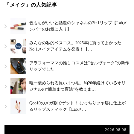
「メイク」の人気記事
色もちがいいと話題のシャネルの2in1リップ【Labメ
ンバーのお気に入り】
みんなの私的ベスコス。2025年に買ってよかった
No.1メイクアイテムを発表！【…
アラフォーママの推しコスメは“セルヴォーク”の新作
リップでした
唯一褒められる長いまつ毛。約20年続けているオリ
ジナルの“簡単まつ育法”を教えま…
Qoo10のメガ割でゲット！ むっちりツヤ唇に仕上が
るリップスティック【Labメ…
2026.08.08