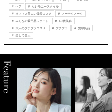
ヘア
セレモニースタイル
オフィス美人の偏愛コスメ
ノーテクメーク
みんなの愛用品レポート
40代美容
大人のプチプラコスメ
プチプラ
無印良品
楽して美人