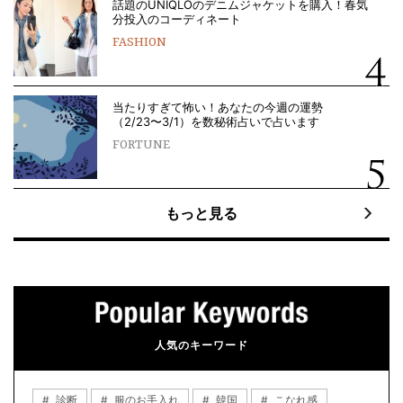
話題のUNIQLOのデニムジャケットを購入！春気
分投入のコーディネート
FASHION
当たりすぎて怖い！あなたの今週の運勢
（2/23〜3/1）を数秘術占いで占います
FORTUNE
もっと見る
人気のキーワード
診断
服のお手入れ
韓国
こなれ感