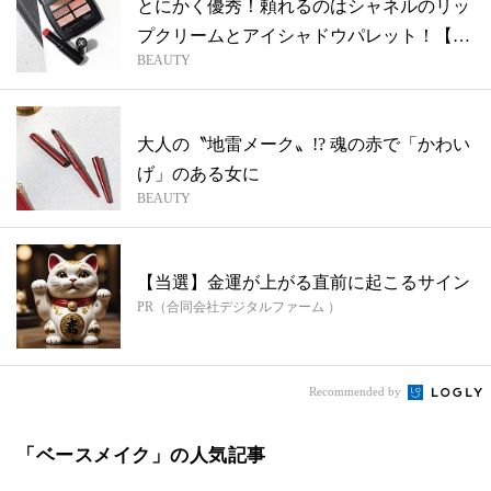
とにかく優秀！頼れるのはシャネルのリッ
プクリームとアイシャドウパレット！【コ
BEAUTY
スメ...
大人の〝地雷メーク〟!? 魂の赤で「かわい
げ」のある女に
BEAUTY
【当選】金運が上がる直前に起こるサイン
PR（合同会社デジタルファーム ）
Recommended by
「ベースメイク」の人気記事