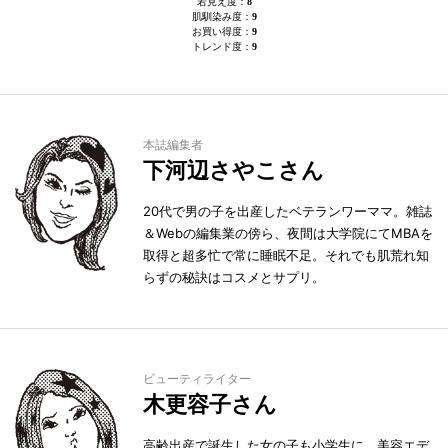
若見え度：
8
肌馴染み度：
9
お買い得度：
9
トレンド度：
9
本誌編集者
下河辺さやこさん
20代で男の子を出産したベテランワーママ。雑誌
＆Webの編集業の傍ら、夜間は大学院にてMBAを
取得と超多忙で常に睡眠不足。それでも肌荒れ知
らずの秘訣はコスメとサプリ。
ビューティライター
木更容子さん
高齢出産で誕生した女の子も小学生に。美容エデ