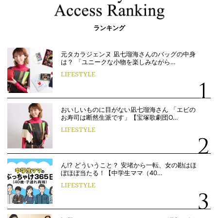
ランキング
元タカラジェンヌ 凪七瑠海さんのバッグの中身
は？ 「ユニークな小物を楽しみながら…
LIFESTYLE
おいしいものに目がない凪七瑠海さん 「エビの
お寿司は断然生派です」【宝塚歌劇団O…
LIFESTYLE
ん!? どういうこと？ 安堵から一転、女の勘はほ
ぼほぼ当たる！【中学生ママ（40…
LIFESTYLE