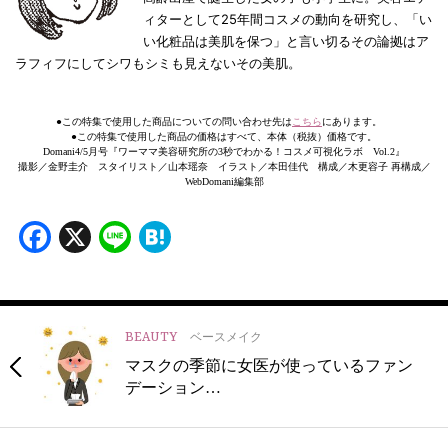
ィターとして25年間コスメの動向を研究し、「い
い化粧品は美肌を保つ」と言い切るその論拠はア
ラフィフにしてシワもシミも見えないその美肌。
●この特集で使用した商品についての問い合わせ先は
こちら
にあります。
●この特集で使用した商品の価格はすべて、本体（税抜）価格です。
Domani4/5月号『ワーママ美容研究所の3秒でわかる！コスメ可視化ラボ Vol.2』
撮影／金野圭介 スタイリスト／山本瑶奈 イラスト／本田佳代 構成／木更容子 再構成／
WebDomani編集部
Facebook
X
Line
Hatena
BEAUTY
ベースメイク
マスクの季節に女医が使っているファン
デーション…