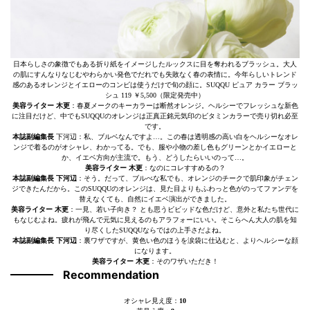
日本らしさの象徴でもある折り紙をイメージしたルックスに目を奪われるブラッシュ。大人
の肌にすんなりなじむやわらかい発色でだれでも失敗なく春の表情に。今年らしいトレンド
感のあるオレンジとイエローのコンビは使うだけで旬の顔に。SUQQU ピュア カラー ブラッ
シュ 119 ￥5,500（限定発売中）
美容ライター 木更
：春夏メークのキーカラーは断然オレンジ。ヘルシーでフレッシュな新色
に注目だけど、中でもSUQQUのオレンジは正真正銘元気印のビタミンカラーで売り切れ必至
です。
本誌副編集長
下河辺：私、ブルベなんですよ…。この春は透明感の高い白をヘルシーなオレ
ンジで着るのがオシャレ、わかってる。でも、服や小物の差し色もグリーンとかイエローと
か、イエベ方向が主流で。もう、どうしたらいいのって…。
美容ライター 木更
：なのにコレすすめるの？
本誌副編集長 下河辺
：そう。だって、ブルべな私でも、オレンジのチークで肌印象がチェン
ジできたんだから。このSUQQUのオレンジは、見た目よりもふわっと色がのってファンデを
替えなくても、自然にイエベ演出ができました。
美容ライター 木更
：一見、若い子向き？ とも思うビビッドな色だけど、意外と私たち世代に
もなじむよね。疲れが飛んで元気に見えるのもアラフォーにいい。そこらへん大人の肌を知
り尽くしたSUQQUならではの上手さだよね。
本誌副編集長 下河辺
：裏ワザですが、黄色い色のほうを涙袋に仕込むと、よりヘルシーな顔
になります。
美容ライター 木更
：そのワザいただき！
Recommendation
オシャレ見え度：
10