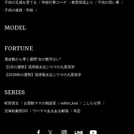
子供の五感を育てる
学校行事コーデ
教育現場より
子供の習い事
/
/
/
/
子供の進路・学校
/
MODEL
FORTUNE
運命数から導く週間“女の数字占い”
【2月の運勢】琉球風水志シウマの九星気学
【2026年の運勢】琉球風水志シウマの九星気学
SERIES
町田啓太
お受験ママの相談室
editor_kao
こじらせ男
/
/
/
/
宝塚歌劇団OG
ワーママあるある劇場
耳恋
/
/